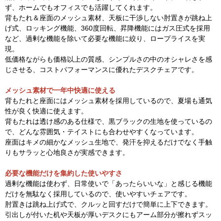
ず、ホームでもオフィスでも活躍してくれます。
背もたれ＆座面のメッシュ素材、天板に干渉しない肘置きが跳ね上
げ式、ロッキング機能、360度回転、昇降機能にはガス圧式を採用
など、過剰な機能を除いて必要な機能に絞り、ロープライスを実
現。
低価格ながらも価格以上の質感、シンプルさの中のオシャレさを感
じさせる、コストパフォーマンスに優れたデスクチェアです。
メッシュ素材で一年中快適に使える
背もたれと座面にはメッシュ素材を採用しているので、夏場も通気
性が良く快適に使えます。
背もたれは透け感のある仕様で、黒ブラックの生地を使っているの
で、どんな雰囲気・テイストにも合わせやすくなっています。
座面はキメの細かなメッシュ生地で、発汗を抑えるだけでなく手触
りもサラッと心地良さが実感できます。
必要な機能だけを集約した使いやすさ
過剰な機能は使わず、日常使いで「あったらいいな」と感じる機能
だけを無駄なく採用しているので、使いやすいチェアです。
肘置きは跳ね上げ式で、クルッと回すだけで簡単に上下できます。
引出しが付いた机や天板が厚いデスクにもアーム部分が擦れずスッ