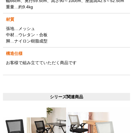
幅66cm、奥行59.5cm、高さ90～100cm、座面高42.5～52.5cm
重量…約9.4kg
材質
張地…メッシュ
中材…ウレタン・合板
脚…ナイロン樹脂成型
構造仕様
お客様で組み立てていただく商品です
シリーズ関連商品