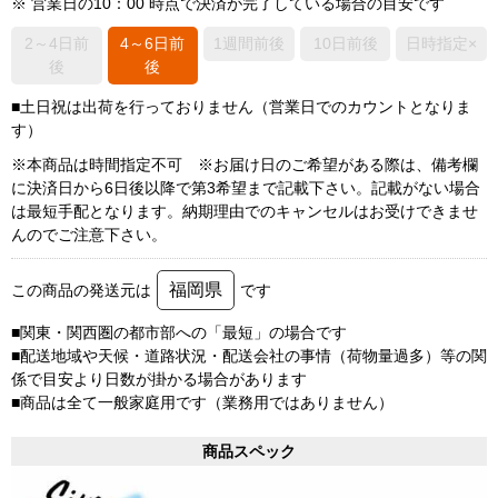
※ 営業日の10：00 時点で決済が完了している場合の目安です
2～4日前
4～6日前
1週間前後
10日前後
日時指定×
後
後
■土日祝は出荷を行っておりません（営業日でのカウントとなりま
す）
※本商品は時間指定不可 ※お届け日のご希望がある際は、備考欄
に決済日から6日後以降で第3希望まで記載下さい。記載がない場合
は最短手配となります。納期理由でのキャンセルはお受けできませ
んのでご注意下さい。
福岡県
この商品の発送元は
です
■関東・関西圏の都市部への「最短」の場合です
■配送地域や天候・道路状況・配送会社の事情（荷物量過多）等の関
係で目安より日数が掛かる場合があります
■商品は全て一般家庭用です（業務用ではありません）
商品スペック