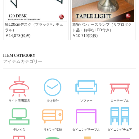
幅120cmデスク（ブラック×ナチュ
激安バンカーズランプ（リプロダク
ラル）
ト品・お得なLED付き）
￥14,073(税抜)
￥10,719(税抜)
アイテムカテゴリー
ライト照明器具
掛け時計
ソファー
ローテーブル
テレビ台
リビング収納
ダイニングテーブル
ダイニングチェア