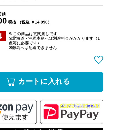
特価
00
税抜 （税込 ￥14,850）
※この商品は玄関渡しです
※北海道・沖縄本島へは別途料金がかかります（1
点毎に必要です）
※離島へは配送できません
カートに入れる