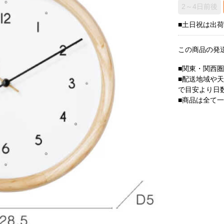
2～4日前後
■土日祝は出
この商品の発
■関東・関西
■配送地域や
で目安より日
■商品は全て