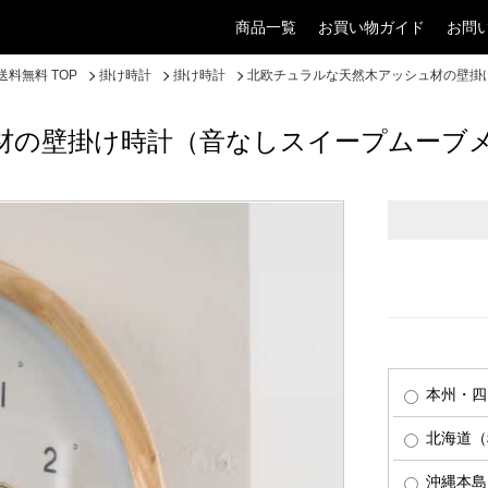
商品一覧
お買い物ガイド
お問
料無料 TOP
掛け時計
掛け時計
北欧チュラルな天然木アッシュ材の壁掛
材の壁掛け時計（音なしスイープムーブ
本州・四
北海道（税
沖縄本島（