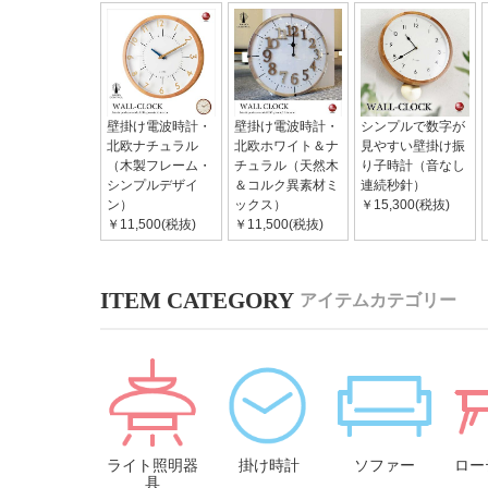
壁掛け電波時計・
壁掛け電波時計・
シンプルで数字が
北欧ナチュラル
北欧ホワイト＆ナ
見やすい壁掛け振
（木製フレーム・
チュラル（天然木
り子時計（音なし
シンプルデザイ
＆コルク異素材ミ
連続秒針）
ン）
ックス）
￥15,300(税抜)
￥11,500(税抜)
￥11,500(税抜)
アイテムカテゴリー
ライト照明器
掛け時計
ソファー
ロー
具