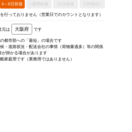
4～6日前後
1週間前後
10日前後
日時指定×
荷を行っておりません（営業日でのカウントとなります）
大阪府
送元は
です
圏の都市部への「最短」の場合です
天候・道路状況・配送会社の事情（荷物量過多）等の関係
数が掛かる場合があります
一般家庭用です（業務用ではありません）