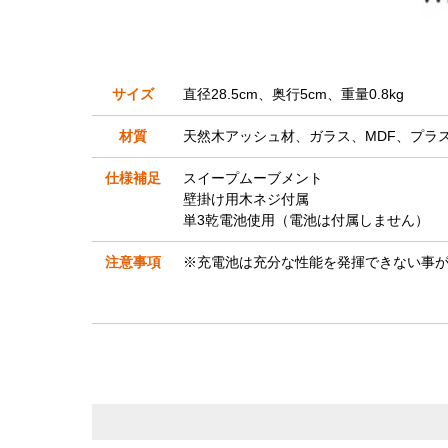
サイズ
直径28.5cm、奥行5cm、重量0.8kg
材質
天然木アッシュ材、ガラス、MDF、プラ
仕様補足
スイープムーブメント
壁掛け用木ネジ付属
単3乾電池使用（電池は付属しません）
注意事項
※充電池は充分な性能を発揮できない事