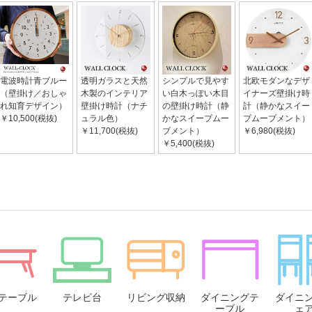
電波時計青ブルー
透明ガラスと天然
シンプルで見やす
北欧モダンなデザ
（壁掛け／おしゃ
木製のインテリア
い白木っぽい木目
イナーズ壁掛け時
れ知育デザイン）
壁掛け時計（ナチ
の壁掛け時計（静
計（静かなスイー
￥10,500(税抜)
ュラル色）
かなスイープムー
プムーブメント）
￥11,700(税抜)
ブメント）
￥6,980(税抜)
￥5,400(税抜)
テーブル
テレビ台
リビング収納
ダイニングテ
ダイニ
ーブル
ェ