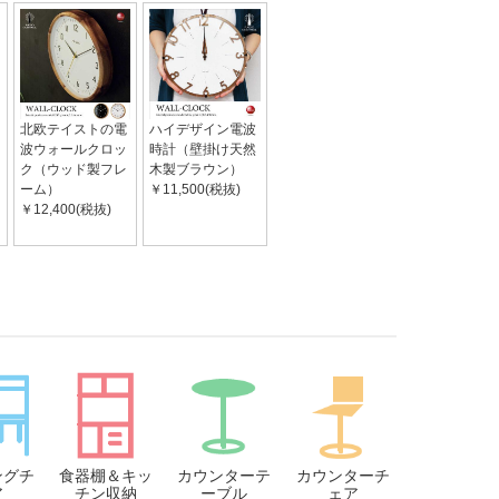
北欧テイストの電
ハイデザイン電波
波ウォールクロッ
時計（壁掛け天然
ク（ウッド製フレ
木製ブラウン）
ーム）
￥11,500(税抜)
￥12,400(税抜)
ングチ
食器棚＆キッ
カウンターテ
カウンターチ
ア
チン収納
ーブル
ェア