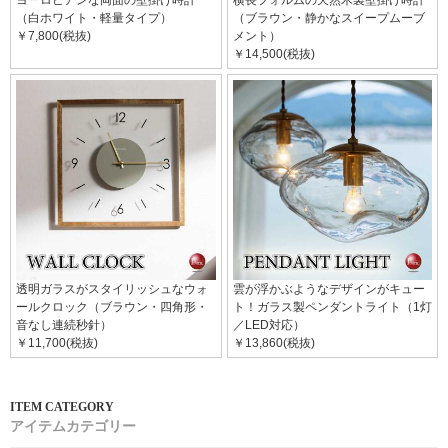
ヨーロピアンな両面の壁掛け時計
横長フォルムの天然木製壁掛け時計
（白ホワイト・軽量タイプ）
（ブラウン・静かなスイープムーブ
￥7,800(税抜)
メント）
￥14,500(税抜)
透明ガラスがスタイリッシュなウォ
雲が浮かぶようなデザインがキュー
ールクロック（ブラウン・四角形・
ト！ガラス製ペンダントライト（1灯
音なし連続秒針）
／LED対応）
￥11,700(税抜)
￥13,860(税抜)
アイテムカテゴリー