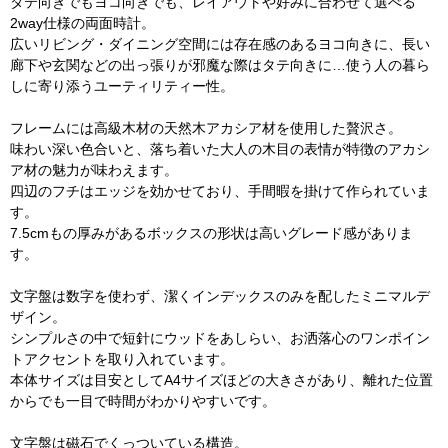
タテ向きでもヨコ向きでも、レイアウトや好みに合わせて選べる
2way仕様の両面時計。
広いリビング・ダイニング空間には存在感のあるヨコ向きに、長い
廊下や玄関などの出っ張りが邪魔な際はタテ向きに…使う人の暮ら
しに寄り添うユーティリティー性。
フレームには高級木材の天然木アカシア材を使用した贅沢さ。
味わい深い色合いと、落ち着いた大人の木目の表情が特徴のアカシ
ア材の魅力が味わえます。
四辺のフチはエッジを効かせており、手間暇を掛けて作られていま
す。
7.5cmもの厚みがあるボックスの形状は高いグレード感がありま
す。
文字盤は数字を使わず、潔くインデックスのみを配したミニマルデ
ザイン。
シンプルさの中で短針にウッドをあしらい、お洒落心のワンポイン
トアクセントを取り入れています。
本体サイズは目安としてA4サイズほどの大きさがあり、離れた位置
からでも一目で時間がわかりやすいです。
文字盤は磁石でくっついている構造。