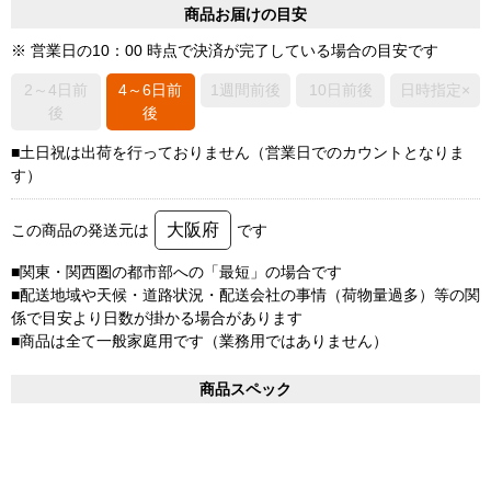
商品お届けの目安
※ 営業日の10：00 時点で決済が完了している場合の目安です
2～4日前
4～6日前
1週間前後
10日前後
日時指定×
後
後
■土日祝は出荷を行っておりません（営業日でのカウントとなりま
す）
大阪府
この商品の発送元は
です
■関東・関西圏の都市部への「最短」の場合です
■配送地域や天候・道路状況・配送会社の事情（荷物量過多）等の関
係で目安より日数が掛かる場合があります
■商品は全て一般家庭用です（業務用ではありません）
商品スペック