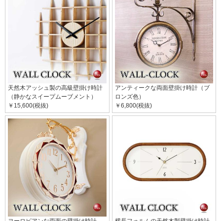
天然木アッシュ製の高級壁掛け時計
アンティークな両面壁掛け時計（ブ
（静かなスイープムーブメント）
ロンズ色）
￥15,600(税抜)
￥6,800(税抜)