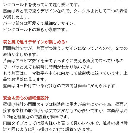
ンクゴールドを使っていて超可愛いです。
盤面は表と裏で違うデザインなので、クルクルまわして二つの表情
が楽しめます。
パーツ部分は可愛くて繊細なデザイン。
ピンクゴールドの輝きが素敵です。
表と裏で違うデザインが楽しめる♪
両面時計ですが、片面ずつ違うデザインになっているので、２つの
表情が楽しめます。
片面はアラビア数字を全てまっすぐに見える角度で並べているの
で、パッと見ても瞬時に時間がわかり易いです。
もう片面はローマ数字を中心に向かって放射状に並べています。上
品でお洒落に見えます。
盤面は引っ掛けているだけなので方向は簡単に変えられます。
安全＆安心の超軽量設計
壁掛け時計の両面タイプは構造的に重力が前方にかかる為、壁面と
接する支柱の取付けが頑丈で大変なものか多いですが、本商品は約
1.2kgと軽量なので設置が簡単です。
両面タイプとしては最も軽いと言って良いレベルで、通常の掛け時
計と同じように引っ掛けるだけで設置できます。