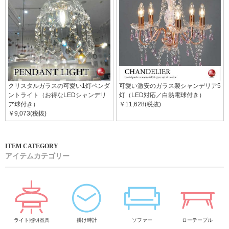
クリスタルガラスの可愛い1灯ペンダ
可愛い激安のガラス製シャンデリア5
ントライト（お得なLEDシャンデリ
灯（LED対応／白熱電球付き）
ア球付き）
￥11,628(税抜)
￥9,073(税抜)
アイテムカテゴリー
ライト照明器具
掛け時計
ソファー
ローテーブル