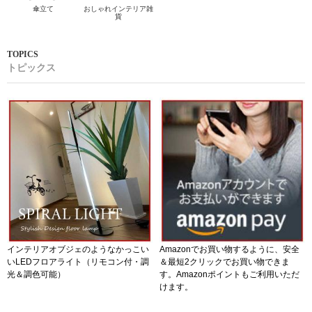
傘立て
おしゃれインテリア雑
貨
トピックス
インテリアオブジェのようなかっこい
Amazonでお買い物するように、安全
いLEDフロアライト（リモコン付・調
＆最短2クリックでお買い物できま
光＆調色可能）
す。Amazonポイントもご利用いただ
けます。