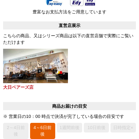
豊富なお支払方法をご用意しています
直営店展示
こちらの商品、又はシリーズ商品は以下の直営店舗で実際にご覧い
ただけます
大日ベアーズ店
商品お届けの目安
※ 営業日の10：00 時点で決済が完了している場合の目安です
2～4日前
4～6日前
1週間前後
10日前後
日時指定×
後
後