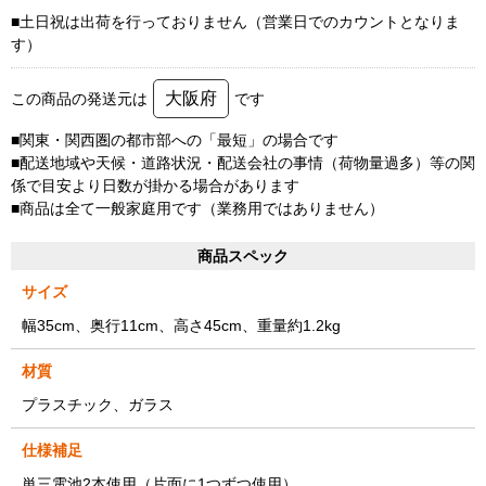
■土日祝は出荷を行っておりません（営業日でのカウントとなりま
す）
大阪府
この商品の発送元は
です
■関東・関西圏の都市部への「最短」の場合です
■配送地域や天候・道路状況・配送会社の事情（荷物量過多）等の関
係で目安より日数が掛かる場合があります
■商品は全て一般家庭用です（業務用ではありません）
商品スペック
サイズ
幅35cm、奥行11cm、高さ45cm、重量約1.2kg
材質
プラスチック、ガラス
仕様補足
単三電池2本使用（片面に1つずつ使用）