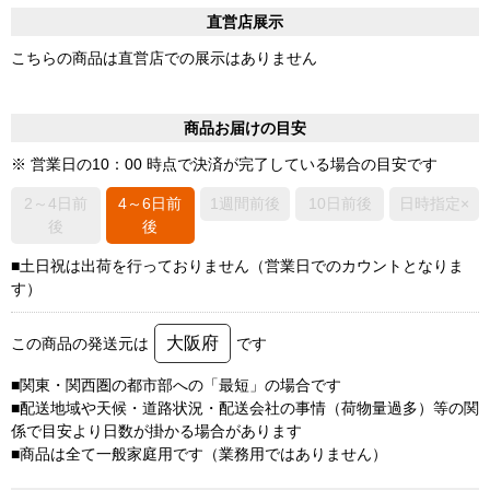
直営店展示
こちらの商品は直営店での展示はありません
商品お届けの目安
※ 営業日の10：00 時点で決済が完了している場合の目安です
2～4日前
4～6日前
1週間前後
10日前後
日時指定×
後
後
■土日祝は出荷を行っておりません（営業日でのカウントとなりま
す）
大阪府
この商品の発送元は
です
■関東・関西圏の都市部への「最短」の場合です
■配送地域や天候・道路状況・配送会社の事情（荷物量過多）等の関
係で目安より日数が掛かる場合があります
■商品は全て一般家庭用です（業務用ではありません）