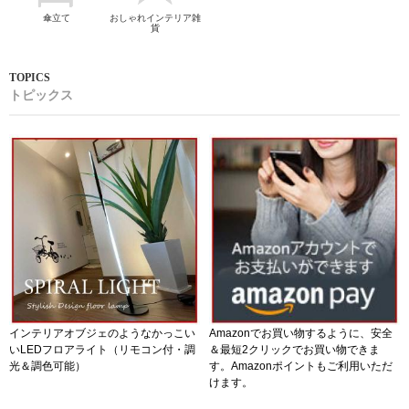
傘立て
おしゃれインテリア雑
貨
トピックス
インテリアオブジェのようなかっこい
Amazonでお買い物するように、安全
いLEDフロアライト（リモコン付・調
＆最短2クリックでお買い物できま
光＆調色可能）
す。Amazonポイントもご利用いただ
けます。