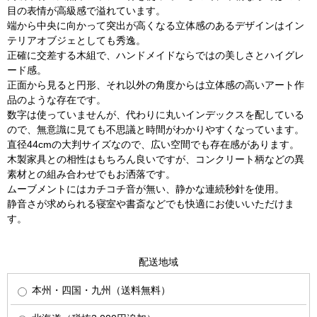
目の表情が高級感で溢れています。
端から中央に向かって突出が高くなる立体感のあるデザインはイン
テリアオブジェとしても秀逸。
正確に交差する木組で、ハンドメイドならではの美しさとハイグレ
ード感。
正面から見ると円形、それ以外の角度からは立体感の高いアート作
品のような存在です。
数字は使っていませんが、代わりに丸いインデックスを配している
ので、無意識に見ても不思議と時間がわかりやすくなっています。
直径44cmの大判サイズなので、広い空間でも存在感があります。
木製家具との相性はもちろん良いですが、コンクリート柄などの異
素材との組み合わせでもお洒落です。
ムーブメントにはカチコチ音が無い、静かな連続秒針を使用。
静音さが求められる寝室や書斎などでも快適にお使いいただけま
す。
配送地域
本州・四国・九州（送料無料）