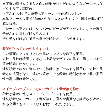
文字盤の周りをぐるりと白の彫刻が囲んだかのようなゴージャスな
ビクトリアン調装飾。
上下左右の4ケ所に薔薇のアクセントを配置しました。
本体フレームは直径42cmとかなり大きいサイズで、掛けた際の存在
感は抜群。
フレームの下方には、シルバーのビーズがアクセントになった振り
子が左右に揺れて時を刻みます。
振り子を付けずに通常の壁掛け時計としても使えます。
時間がとってもわかりやすい！
白い盤面にクッキリとした黒いシンプルな数字を配置。
短針・長針は誇張しすぎない上品なデザインの黒で、示している位
置が明確にわかります。
連続秒針で静かに進んでいく秒針にはゴールドを採用し、短針・長
針との混同がなく、遠い位置からでも瞬時に時刻がわかり易い実用
性の高い掛け時計です。
スイープムーブメントなのでカチコチ音が無く静か
秒針が静かに進むスイープムーブメントを使用。
連続秒針なのでカチコチ音が無く、寝室や書斎など静寂さが求めら
れる空間でもストレスなくお使いいただけます。