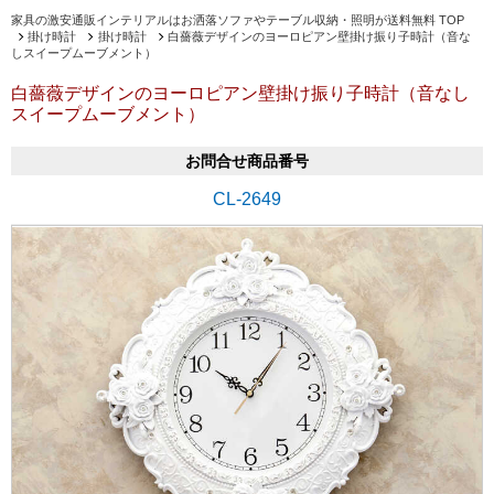
家具の激安通販インテリアルはお洒落ソファやテーブル収納・照明が送料無料 TOP
掛け時計
掛け時計
白薔薇デザインのヨーロピアン壁掛け振り子時計（音な
しスイープムーブメント）
白薔薇デザインのヨーロピアン壁掛け振り子時計（音なし
スイープムーブメント）
お問合せ商品番号
CL-2649