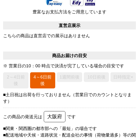
豊富なお支払方法をご用意しています
直営店展示
こちらの商品は直営店での展示はありません
商品お届けの目安
※ 営業日の10：00 時点で決済が完了している場合の目安です
2～4日前
4～6日前
1週間前後
10日前後
日時指定×
後
後
■土日祝は出荷を行っておりません（営業日でのカウントとなりま
す）
大阪府
この商品の発送元は
です
■関東・関西圏の都市部への「最短」の場合です
■配送地域や天候・道路状況・配送会社の事情（荷物量過多）等の関