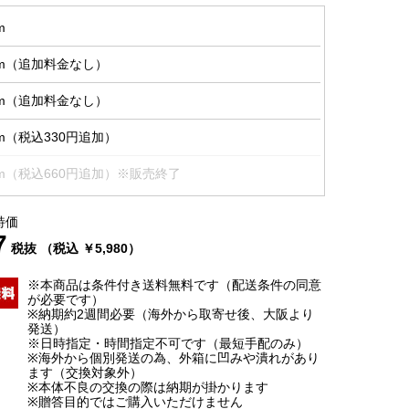
m
cm（追加料金なし）
cm（追加料金なし）
m（税込330円追加）
cm（税込660円追加）※販売終了
特価
7
税抜 （税込 ￥5,980）
※本商品は条件付き送料無料です（配送条件の同意
が必要です）
※納期約2週間必要（海外から取寄せ後、大阪より
発送）
※日時指定・時間指定不可です（最短手配のみ）
※海外から個別発送の為、外箱に凹みや潰れがあり
ます（交換対象外）
※本体不良の交換の際は納期が掛かります
※贈答目的ではご購入いただけません