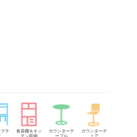
ングチ
食器棚＆キッ
カウンターテ
カウンターチ
ア
チン収納
ーブル
ェア