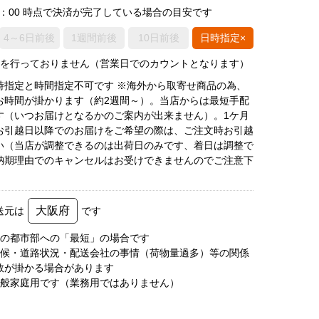
0：00 時点で決済が完了している場合の目安です
4～6日前後
1週間前後
10日前後
日時指定×
荷を行っておりません（営業日でのカウントとなります）
時指定と時間指定不可です ※海外から取寄せ商品の為、
お時間が掛かります（約2週間～）。当店からは最短手配
す（いつお届けとなるかのご案内が出来ません）。1ケ月
お引越日以降でのお届けをご希望の際は、ご注文時お引越
い（当店が調整できるのは出荷日のみです、着日は調整で
納期理由でのキャンセルはお受けできませんのでご注意下
大阪府
送元は
です
圏の都市部への「最短」の場合です
天候・道路状況・配送会社の事情（荷物量過多）等の関係
数が掛かる場合があります
一般家庭用です（業務用ではありません）