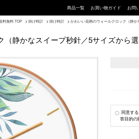
商品一覧
お買い物ガイド
お問
料無料 TOP
掛け時計
掛け時計
かわいい花柄のウォールクロック（静か
ク（静かなスイープ秒針／5サイズから
同意する
答目的の