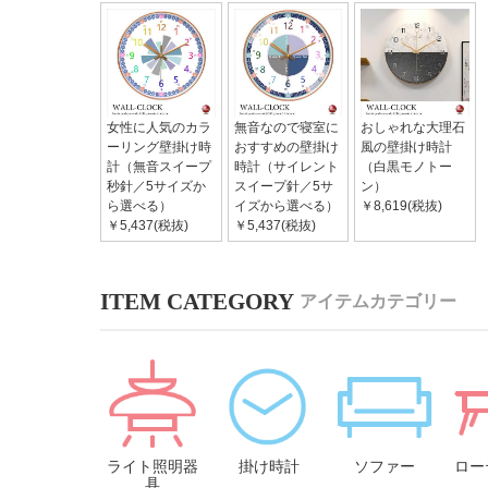
女性に人気のカラ
無音なので寝室に
おしゃれな大理石
ーリング壁掛け時
おすすめの壁掛け
風の壁掛け時計
計（無音スイープ
時計（サイレント
（白黒モノトー
秒針／5サイズか
スイープ針／5サ
ン）
ら選べる）
イズから選べる）
￥8,619(税抜)
￥5,437(税抜)
￥5,437(税抜)
アイテムカテゴリー
ライト照明器
掛け時計
ソファー
ロー
具