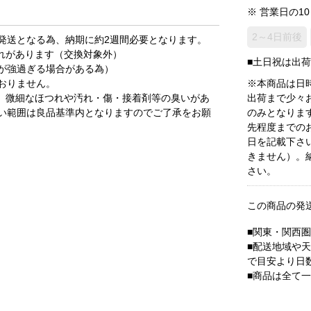
※ 営業日の1
2～4日前後
発送となる為、納期に約2週間必要となります。
れがあります（交換対象外）
■土日祝は出
が強過ぎる場合がある為）
おりません。
※本商品は日
、微細なほつれや汚れ・傷・接着剤等の臭いがあ
出荷まで少々
い範囲は良品基準内となりますのでご了承をお願
のみとなりま
先程度までの
日を記載下さ
きません）。
さい。
この商品の発
■関東・関西
■配送地域や
で目安より日
■商品は全て