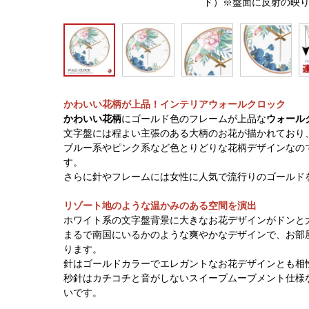
ド）※盤面に反射の映
かわいい花柄が上品！インテリアウォールクロック
かわいい花柄
にゴールド色のフレームが上品な
ウォール
文字盤には程よい主張のある大柄のお花が描かれており
ブルー系やピンク系など色とりどりな花柄デザインなの
す。
さらに針やフレームには女性に人気で流行りのゴールド
リゾート地のような温かみのある空間を演出
ホワイト系の文字盤背景に大きなお花デザインがドンと
まるで南国にいるかのような爽やかなデザインで、お部
ります。
針はゴールドカラーでエレガントなお花デザインとも相
秒針はカチコチと音がしないスイープムーブメント仕様
いです。