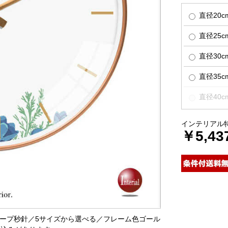
直径20c
直径25
直径30
直径35c
直径40
インテリアル
￥5,43
スイープ秒針／5サイズから選べる／フレーム色ゴール