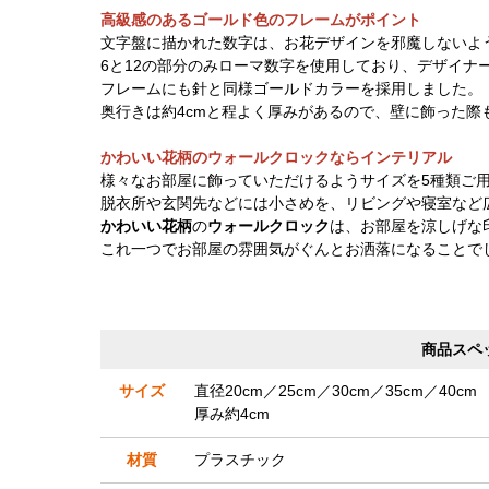
高級感のあるゴールド色のフレームがポイント
文字盤に描かれた数字は、お花デザインを邪魔しないよ
6と12の部分のみローマ数字を使用しており、デザイナ
フレームにも針と同様ゴールドカラーを採用しました。
奥行きは約4cmと程よく厚みがあるので、壁に飾った際
かわいい花柄のウォールクロックならインテリアル
様々なお部屋に飾っていただけるようサイズを5種類ご
脱衣所や玄関先などには小さめを、リビングや寝室など
かわいい花柄
の
ウォールクロック
は、お部屋を涼しげな
これ一つでお部屋の雰囲気がぐんとお洒落になることで
商品スペ
サイズ
直径20cm／25cm／30cm／35cm／40cm
厚み約4cm
材質
プラスチック