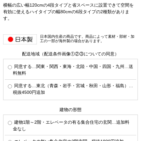
横幅の広い幅120cmの4段タイプと省スペースに設置できて空間を
有効に使えるハイタイプの幅80cmの6段タイプの2種類がありま
す。
日本国内生産の商品です。商品によって素材・部材・加
工の一部が海外製の場合があります。
配送地域（配送条件画像①②③についての同意）
同意する…関東・関西・東海・北陸・中国・四国・九州…送
料無料
同意する…東北（青森・岩手・宮城・秋田・山形・福島）…
税抜4500円追加
建物の形態
建物1階～2階・エレベータの有る集合住宅の玄関…追加料
金なし