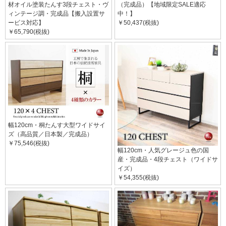
材オイル塗装たんす3段チェスト・ヴ
（完成品）【地域限定SALE適応
ィンテージ調・完成品【搬入設置サ
中！】
ービス対応】
￥50,437(税抜)
￥65,790(税抜)
幅120cm・桐たんす大型ワイドサイ
ズ（高品質／日本製／完成品）
￥75,546(税抜)
幅120cm・人気グレージュ色の国
産・完成品・4段チェスト（ワイドサ
イズ）
￥54,355(税抜)