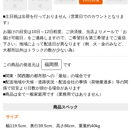
後
後
■土日祝は出荷を行っておりません（営業日でのカウントとなりま
す）
お届けの目安は10日～12日程度。ご決済後、当店よりメールで「お
届け可能日」をご連絡しますので、ご希望日を第三希望までご返信
下さい。地域によって配送日が異なります（例…火・金のみなど、
大都市以外はトラックの数が少ない為）
福岡県
この商品の発送元は
です
■関東・関西圏の都市部への「最短」の場合です
■配送地域や天候・道路状況・配送会社の事情（荷物量過多）等の関
係で目安より日数が掛かる場合があります
■商品は全て一般家庭用です（業務用ではありません）
商品スペック
サイズ
幅119.5cm、奥行39.5cm、高さ86cm、重量約40kg