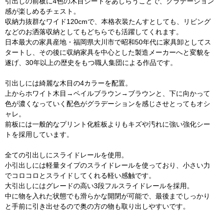
引出しの前板に4色の木目シートをあしらうことで、グラデーション
感が楽しめるチェスト。
収納力抜群なワイド120cmで、本格衣装たんすとしても、リビング
などのお洒落収納としてもどちらでも活躍してくれます。
日本最大の家具産地・福岡県大川市で昭和50年代に家具卸としてス
タートし、その後に収納家具を中心とした製造メーカーへと変貌を
遂げ、30年以上の歴史をもつ職人集団による作品です。
引出しには綺麗な木目の4カラーを配置。
上からホワイト木目→ペイルブラウン→ブラウンと、下に向かって
色が濃くなっていく配色がグラデーションを感じさせとってもオシ
ャレ。
前板には一般的なプリント化粧板よりもキズや汚れに強い強化シー
トを採用しています。
全ての引出しにスライドレールを使用。
小引出しには軽量タイプのスライドレールを使っており、小さい力
でコロコロとスライドしてくれる軽い感触です。
大引出しにはグレードの高い3段フルスライドレールを採用。
中に物を入れた状態でも滑らかな開閉が可能で、最後までしっかり
と手前に引き出せるので奥の方の物も取り出しやすいです。