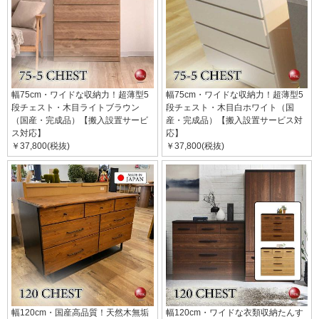
幅75cm・ワイドな収納力！超薄型5
幅75cm・ワイドな収納力！超薄型5
段チェスト・木目ライトブラウン
段チェスト・木目白ホワイト（国
（国産・完成品）【搬入設置サービ
産・完成品）【搬入設置サービス対
ス対応】
応】
￥37,800(税抜)
￥37,800(税抜)
幅120cm・国産高品質！天然木無垢
幅120cm・ワイドな衣類収納たんす