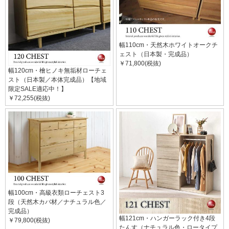
幅110cm・天然木ホワイトオークチ
ェスト（日本製・完成品）
￥71,800(税抜)
幅120cm・檜ヒノキ無垢材ローチェ
スト（日本製／本体完成品）【地域
限定SALE適応中！】
￥72,255(税抜)
幅100cm・高級衣類ローチェスト3
段（天然木カバ材／ナチュラル色／
完成品）
幅121cm・ハンガーラック付き4段
￥79,800(税抜)
たんす（ナチュラル色・ロータイプ