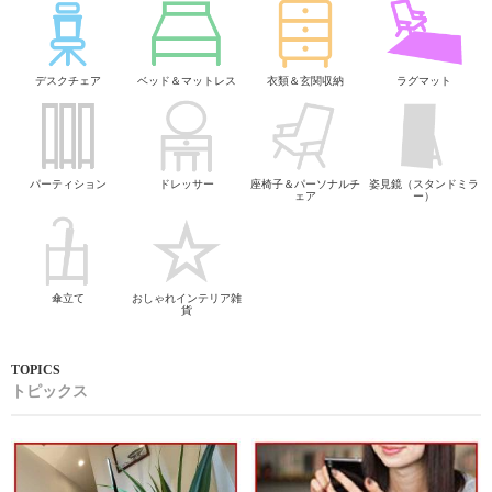
デスクチェア
ベッド＆マットレス
衣類＆玄関収納
ラグマット
パーティション
ドレッサー
座椅子＆パーソナルチ
姿見鏡（スタンドミラ
ェア
ー）
傘立て
おしゃれインテリア雑
貨
トピックス