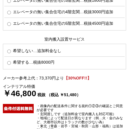
エレベータの無い集合住宅の3階玄関…税抜1800円追加
エレベータの無い集合住宅の4階玄関…税抜3000円追加
エレベータの無い集合住宅の5階玄関…税抜4500円追加
室内搬入設置サービス
希望しない…追加料金なし
希望する…税抜8000円
メーカー参考上代：73,370円より
【30%OFF!!】
インテリアル特価
￥46,800
税抜 （税込 ￥51,480）
・画像内の配送条件に関する規約①②③の確認とご同意
が必要です
・玄関渡しです（追加料金で室内搬入も対応可能）
・地域によって配送日が異なります（例…火・金のみな
ど、大都市以外はトラックの数が少ない為）
・東北（青森・岩手・宮城・秋田・山形・福島）は追加