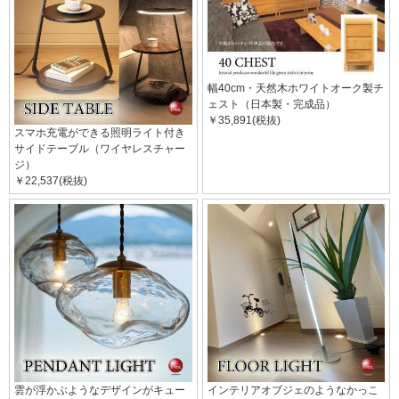
幅40cm・天然木ホワイトオーク製チ
ェスト（日本製・完成品）
￥35,891(税抜)
スマホ充電ができる照明ライト付き
サイドテーブル（ワイヤレスチャー
ジ）
￥22,537(税抜)
雲が浮かぶようなデザインがキュー
インテリアオブジェのようなかっこ