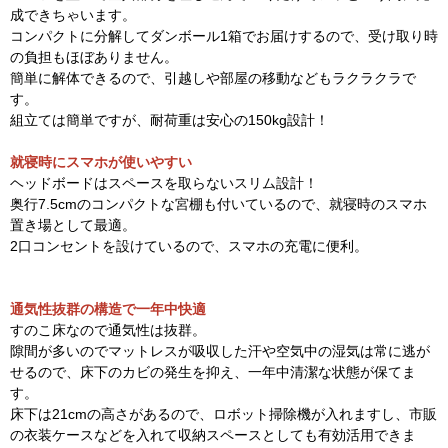
成できちゃいます。
コンパクトに分解してダンボール1箱でお届けするので、受け取り時
の負担もほぼありません。
簡単に解体できるので、引越しや部屋の移動などもラクラクラで
す。
組立ては簡単ですが、耐荷重は安心の150kg設計！
就寝時にスマホが使いやすい
ヘッドボードはスペースを取らないスリム設計！
奥行7.5cmのコンパクトな宮棚も付いているので、就寝時のスマホ
置き場として最適。
2口コンセントを設けているので、スマホの充電に便利。
通気性抜群の構造で一年中快適
すのこ床なので通気性は抜群。
隙間が多いのでマットレスが吸収した汗や空気中の湿気は常に逃が
せるので、床下のカビの発生を抑え、一年中清潔な状態が保てま
す。
床下は21cmの高さがあるので、ロボット掃除機が入れますし、市販
の衣装ケースなどを入れて収納スペースとしても有効活用できま