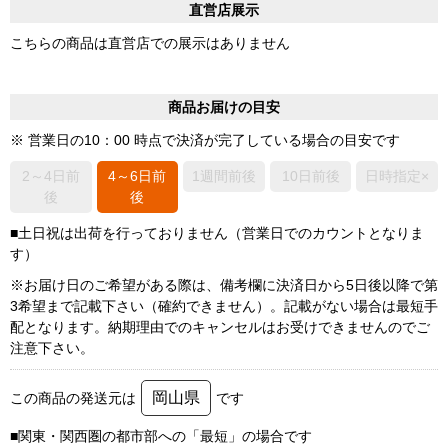
直営店展示
こちらの商品は直営店での展示はありません
商品お届けの目安
※ 営業日の10：00 時点で決済が完了している場合の目安です
2～4日前
4～6日前
1週間前後
10日前後
日時指定×
後
後
■土日祝は出荷を行っておりません（営業日でのカウントとなりま
す）
※お届け日のご希望がある際は、備考欄に決済日から5日後以降で第
3希望まで記載下さい（確約できません）。記載がない場合は最短手
配となります。納期理由でのキャンセルはお受けできませんのでご
注意下さい。
岡山県
この商品の発送元は
です
■関東・関西圏の都市部への「最短」の場合です