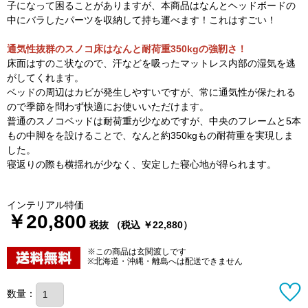
子になって困ることがありますが、本商品はなんとヘッドボードの
中にバラしたパーツを収納して持ち運べます！これはすごい！
通気性抜群のスノコ床はなんと耐荷重350kgの強靭さ！
床面はすのこ状なので、汗などを吸ったマットレス内部の湿気を逃
がしてくれます。
ベッドの周辺はカビが発生しやすいですが、常に通気性が保たれる
ので季節を問わず快適にお使いいただけます。
普通のスノコベッドは耐荷重が少なめですが、中央のフレームと5本
もの中脚をを設けることで、なんと約350kgもの耐荷重を実現しま
した。
寝返りの際も横揺れが少なく、安定した寝心地が得られます。
インテリアル特価
￥20,800
税抜 （税込 ￥22,880）
※この商品は玄関渡しです
※北海道・沖縄・離島へは配送できません
数量：