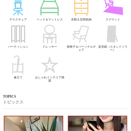
デスクチェア
ベッド＆マットレス
衣類＆玄関収納
ラグマット
パーティション
ドレッサー
座椅子＆パーソナルチ
姿見鏡（スタンドミラ
ェア
ー）
傘立て
おしゃれインテリア雑
貨
トピックス