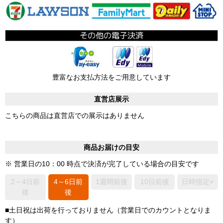
豊富なお支払方法をご用意しています
直営店展示
こちらの商品は直営店での展示はありません
商品お届けの目安
※ 営業日の10：00 時点で決済が完了している場合の目安です
2～4日前
4～6日前
1週間前後
10日前後
日時指定×
後
後
■土日祝は出荷を行っておりません（営業日でのカウントとなりま
す）