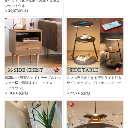
ルベッド（床下収納・宮棚・電源コ
ンセント付き）
￥34,073(税抜)
幅35cm・寝室のナイトテーブルやソ
スマホ充電ができる照明ライト付き
ファー横で活躍するミニチェスト
サイドテーブル（ワイヤレスチャー
（ブラウン）
ジ）
￥10,437(税抜)
￥22,537(税抜)