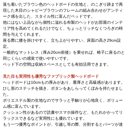
落ち着いたブラウン色のヘッドボードの生地と、のこぎり跡まで再
現した木目のシャビーブラウンのフレームの組み合わせがアンティ
ーク感を出した、スタイル性に富んだベッドです。
他にはない上品ながら個性に溢れる布製のヘッドがお部屋のインテ
リア性を高めてくれるだけでなく、ちょっとリッチなくつろぎの時
間を与えてくれます。
座る際に腰を掛けやすく、立ち上がりやすい、床面の高さ29cm設
定。
一般的なマットレス（厚み20cm前後）を乗せれば、椅子に座るのと
同じくらいの感覚で使いやすいです。
ベッド下の空間は収納スペースとしても有効活用できます。
見た目も実用性も優秀なファブリック製ヘッドボード
ヘッドボードは10cmもの厚みがあり、重厚さと高級感があります。
ひし形のステッチを描き、ボタンをあしらってくぼみを持たせまし
た。
ポリエステル製の生地なのでサラッと手触りが心地良く、ボリュー
ム感に富んでいます。
クッション性があるので読書やスマホ操作など、もたれかかってリ
ラックスできるなど実用性にも優れています。
もう一つ優秀なポイントが、引越し等の際、分割するとパーツが迷