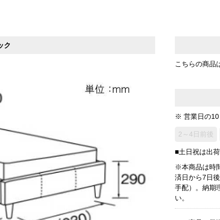
ック
こちらの商品
※ 営業日の1
2～4日前後
■土日祝は出
※本商品は時
済日から7日
手配）。納期
い。