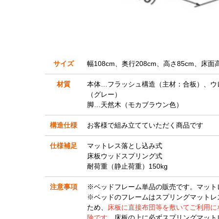
サイズ
幅108cm、奥行208cm、高さ85cm、床面高
材質
本体…フラッシュ構造（主材：合板）、ウ
（グレー）
脚…天然木（モカブラウン色）
構造仕様
お客様で組み立てていただく商品です
仕様補足
マットレス落とし込み式
床板ウッドスプリング式
耐荷重（静止荷重）150kg
注意事項
※ベッドフレーム単品の販売です。マット
※ベッドのフレームはスプリングマットレ
ため、
床板に直接布団等を敷いてご利用に
険です。
床板の上に必ずスプリングマット