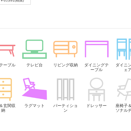
￥65,891(税抜)
テーブル
テレビ台
リビング収納
ダイニングテ
ダイニ
ーブル
ェ
＆玄関収
ラグマット
パーティショ
ドレッサー
座椅子
納
ン
ソナル