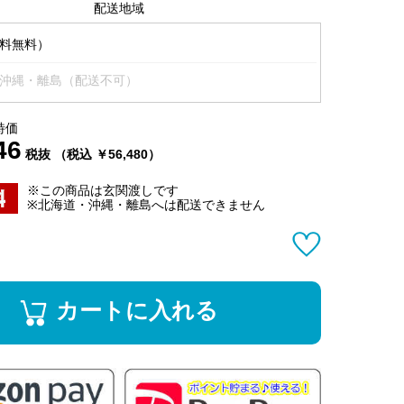
配送地域
料無料）
沖縄・離島（配送不可）
特価
46
税抜 （税込 ￥56,480）
※この商品は玄関渡しです
※北海道・沖縄・離島へは配送できません
カートに入れる