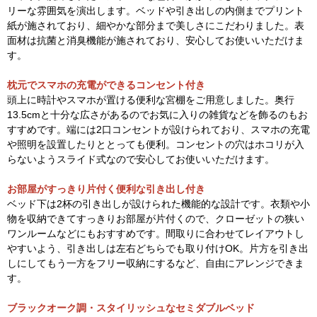
リーな雰囲気を演出します。ベッドや引き出しの内側までプリント
紙が施されており、細やかな部分まで美しさにこだわりました。表
面材は抗菌と消臭機能が施されており、安心してお使いいただけま
す。
枕元でスマホの充電ができるコンセント付き
頭上に時計やスマホが置ける便利な宮棚をご用意しました。奥行
13.5cmと十分な広さがあるのでお気に入りの雑貨などを飾るのもお
すすめです。端には2口コンセントが設けられており、スマホの充電
や照明を設置したりととっても便利。コンセントの穴はホコリが入
らないようスライド式なので安心してお使いいただけます。
お部屋がすっきり片付く便利な引き出し付き
ベッド下は2杯の引き出しが設けられた機能的な設計です。衣類や小
物を収納できてすっきりお部屋が片付くので、クローゼットの狭い
ワンルームなどにもおすすめです。間取りに合わせてレイアウトし
やすいよう、引き出しは左右どちらでも取り付けOK。片方を引き出
しにしてもう一方をフリー収納にするなど、自由にアレンジできま
す。
ブラックオーク調・スタイリッシュなセミダブルベッド