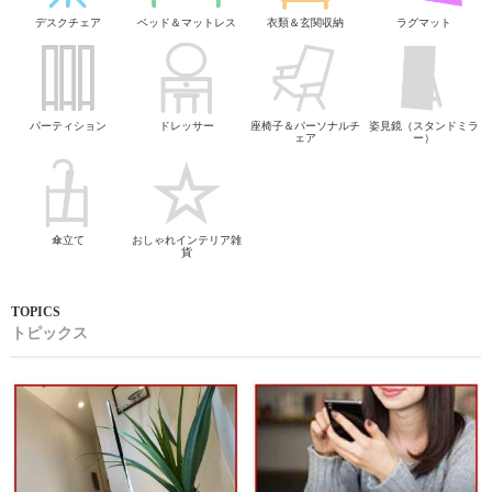
デスクチェア
ベッド＆マットレス
衣類＆玄関収納
ラグマット
パーティション
ドレッサー
座椅子＆パーソナルチ
姿見鏡（スタンドミラ
ェア
ー）
傘立て
おしゃれインテリア雑
貨
トピックス