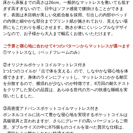
床から床板までの高さは26cm。一般的なマットレスを敷いても低す
ぎず高すぎないので、日中はソファ感覚で腰掛けることができま
す。表面は木目柄が美しい化粧合板を採用。引出しの内部やベッド
の内側と細やかな部分までプリント紙が施されており、見えない場
所にもこだわりを感じさせます。飽きが来にくいシンプルなデザイ
ンなので、お子様から大人まで幅広くお使いいただけます。
ご予算と寝心地に合わせて4つのパターンからマットレスが選べます
①マットレスなし（ベッドフレームのみ）
②オリジナルポケットコイルマットレス付き
1つ1つのコイルが『点で体を支える』ので、しなやかな寝心地を体
感できます。身体のラインにフィットし、マットレスにかかる耐圧
を分散するので、横揺れが少ないのが特徴です。8万回の耐久テスト
をクリアした安心の品質は、あらゆる世代の方への快適な睡眠を実
現いたしました。
③高密度アドバンスポケットコイルマットレス付き
ボンネルコイルに比べて豊かな寝心地を実現するポケットコイルは
高級寝具と言われますが、さらにグレードの高いバージョンもご用
意。ダブルサイズの中に875個ものコイルを並べた贅沢な仕様は、