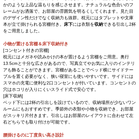
かのような上品な温もりを感じさせます。ナチュラルな色合いのフ
レームがお洒落で、お部屋の雰囲気を明るくしてくれます。見た目
のデザイン性だけでなく収納力も抜群。枕元にはタブレットや文庫
本が立て掛けられる宮棚付き。
床下
には衣類を
収納
できる引出し2杯
をご用意しました。
小物が置ける宮棚＆床下収納付き
[コンセント付きの宮棚]
枕元にはメガネや読みかけの本が置けるよう宮棚をご用意。奥行
13.5cmと十分な広さがあるので、写真立てやお気に入りのインテリ
アも飾ることができます。宮棚があることでベッド横にサイドテー
ブルを置く必要がなく、狭い寝室にも使いやすいです。サイドには
スマホの充電に便利な2口コンセントが付いています。コンセントの
穴はホコリが入りにくいスライド式で安心です。
[床下収納]
ベッド下には2杯の引出しを設けているので、収納場所が少ないワン
ルームにもおすすめです。季節外の衣類や小物を収納でき、お部屋
がスッキリ片付きます。引出しはお部屋のレイアウトに合わせて左
右どちらでも取り付けが可能です。
腰掛けるのに丁度良い高さ設計