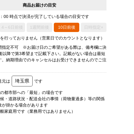
商品お届けの目安
0：00 時点で決済が完了している場合の目安です
4～6日前後
1週間前後
10日前後
日時指定×
荷を行っておりません（営業日でのカウントとなります）
間指定不可 ※お届け日のご希望がある際は、備考欄に決
日後以降で第3希望まで記載下さい。記載がない場合は最短
す。納期理由でのキャンセルはお受けできませんのでご注
埼玉県
送元は
です
圏の都市部への「最短」の場合です
天候・道路状況・配送会社の事情（荷物量過多）等の関係
数が掛かる場合があります
一般家庭用です（業務用ではありません）