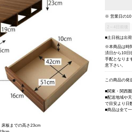
※ 営業日の1
2～4日前後
■土日祝は出
※本商品は時
済日から10
手配となりま
意下さい。
この商品の発
■関東・関西
■配送地域や
で目安より日
■商品は全て
m、床板までの高さ23cm
9cm