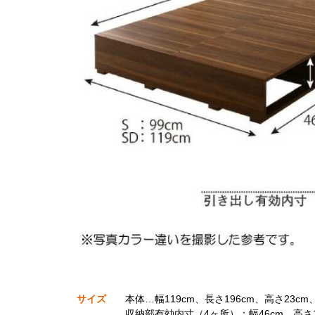
サイズ
本体…幅119cm、長さ196cm、高さ23c
収納部有効内寸（4ヶ所）：幅46cm、高さ1