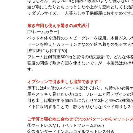
はもちろん、高さ20cmと階段の段差のような低さなの
遊び場にしたりとちょっとした小上がり空間としても活
ミダブルサイズ。一人暮らしや子供部屋におすすめです
敷き布団も使える驚きの頑丈設計
[フレームカラー]
ベッド本体今流行のシャビーグレーを採用。木目が入っ
トーンを抑えたカラーリングなので落ち着きのある大人
[布団派にもおすすめ]
フレームは耐荷重600kgと驚愕の頑丈設計で、どんな
強度の関係で敷き布団を使えないですが、本製品はお持
す。
オプションで引き出しも追加できます！
床下には4ヶ所のスペースを設けており、お持ちの衣装
屋をスッキリ見せたい方には、フレームと同デザインの
引き出しは収納する物の量に合わせて2杯と4杯の2種類
ド下に収納することで、散らかりがちなベッド周りもス
ご予算と寝心地に合わせて5つのパターンからマットレ
①マットレスなし（ベッドフレームのみ）
②スタンダードボンネルコイルマットレス付き