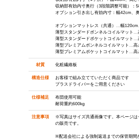
収納部有効内寸奥行（3段階調整可能）：58／
オプション引き出し有効内寸：幅42cm、奥行
オプションマットレス（共通）…幅120cm、
薄型スタンダードボンネルコイルマット…高さ
薄型スタンダードポケットコイルマット…高さ
薄型プレミアムボンネルコイルマット…高さ1
薄型プレミアムポケットコイルマット…高さ1
材質
化粧繊維板
構造仕様
お客様で組み立てていただく商品です
プラスドライバーをご用意ください
仕様補足
布団使用可能
耐荷重約600kg
注意事項
※写真はサイズ共通画像です。本ページは
の販売です。
※配送会社による強制返送までの保管期間