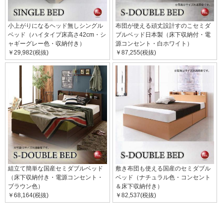
小上がりになるヘッド無しシングル
布団が使える頑丈設計すのこセミダ
ベッド（ハイタイプ床高さ42cm・シ
ブルベッド日本製（床下収納付・電
ャギーグレー色・収納付き）
源コンセント・白ホワイト）
￥29,982(税抜)
￥87,255(税抜)
組立て簡単な国産セミダブルベッド
敷き布団も使える国産のセミダブル
（床下収納付き・電源コンセント・
ベッド（ナチュラル色・コンセント
ブラウン色）
＆床下収納付き）
￥68,164(税抜)
￥82,537(税抜)