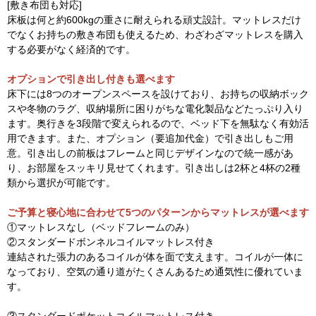
[敷き布団も対応]
床板は何と約600kgの重さに耐えられる頑丈設計。マットレスだけ
でなくお持ちの敷き布団も使えるため、わざわざマットレスを購入
する必要がなく経済的です。
オプションで引き出し付きも選べます
床下には8つのオープンスペースを設けており、お持ちの収納ボック
スや冬物のラグ、収納場所に困りがちな電化製品などたっぷり入り
ます。奥行きを3段階で変えられるので、ベッド下を無駄なく有効活
用できます。また、オプション（要追加代金）で引き出しもご用
意。引き出しの前板はフレームと同じデザインなので統一感があ
り、お部屋をスッキリ見せてくれます。引き出しは2杯と4杯の2種
類から選択が可能です。
ご予算と寝心地に合わせて5つのパターンからマットレスが選べます
①マットレスなし（ベッドフレームのみ）
②スタンダードボンネルコイルマットレス付き
連結された張力のあるコイルが体を面で支えます。コイルが一体に
なっており、空気の通り道がたくさんあるため通気性に優れていま
す。
③スタンダードポケットコイルマットレス付き