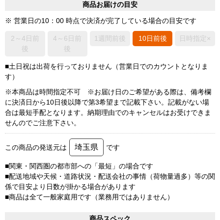
商品お届けの目安
※ 営業日の10：00 時点で決済が完了している場合の目安です
2～4日前
4～6日前
1週間前後
10日前後
日時指定×
後
後
■土日祝は出荷を行っておりません（営業日でのカウントとなりま
す）
※本商品は時間指定不可 ※お届け日のご希望がある際は、備考欄
に決済日から10日後以降で第3希望まで記載下さい。記載がない場
合は最短手配となります。納期理由でのキャンセルはお受けできま
せんのでご注意下さい。
埼玉県
この商品の発送元は
です
■関東・関西圏の都市部への「最短」の場合です
■配送地域や天候・道路状況・配送会社の事情（荷物量過多）等の関
係で目安より日数が掛かる場合があります
■商品は全て一般家庭用です（業務用ではありません）
商品スペック