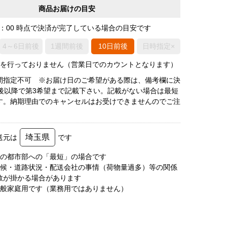
商品お届けの目安
0：00 時点で決済が完了している場合の目安です
4～6日前後
1週間前後
10日前後
日時指定×
荷を行っておりません（営業日でのカウントとなります）
間指定不可 ※お届け日のご希望がある際は、備考欄に決
日後以降で第3希望まで記載下さい。記載がない場合は最短
す。納期理由でのキャンセルはお受けできませんのでご注
埼玉県
送元は
です
圏の都市部への「最短」の場合です
天候・道路状況・配送会社の事情（荷物量過多）等の関係
数が掛かる場合があります
一般家庭用です（業務用ではありません）