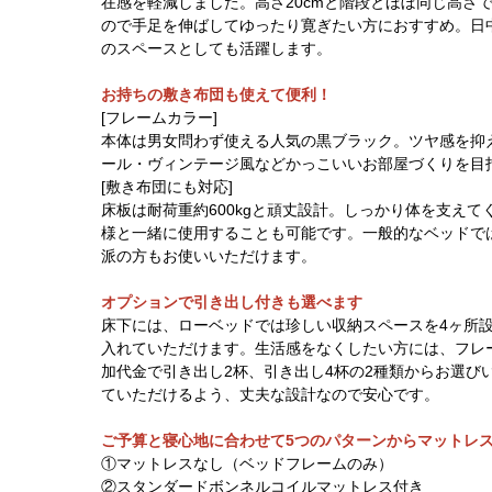
在感を軽減しました。高さ20cmと階段とほぼ同じ高さ
ので手足を伸ばしてゆったり寛ぎたい方におすすめ。日
のスペースとしても活躍します。
お持ちの敷き布団も使えて便利！
[フレームカラー]
本体は男女問わず使える人気の黒ブラック。ツヤ感を抑
ール・ヴィンテージ風などかっこいいお部屋づくりを目
[敷き布団にも対応]
床板は耐荷重約600kgと頑丈設計。しっかり体を支え
様と一緒に使用することも可能です。一般的なベッドで
派の方もお使いいただけます。
オプションで引き出し付きも選べます
床下には、ローベッドでは珍しい収納スペースを4ヶ所
入れていただけます。生活感をなくしたい方には、フレ
加代金で引き出し2杯、引き出し4杯の2種類からお選び
ていただけるよう、丈夫な設計なので安心です。
ご予算と寝心地に合わせて5つのパターンからマットレ
①マットレスなし（ベッドフレームのみ）
②スタンダードボンネルコイルマットレス付き