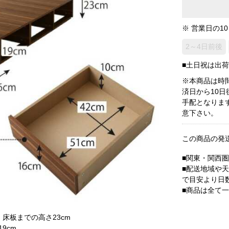
※ 営業日の1
2～4日前後
■土日祝は出
※本商品は時
済日から10
手配となりま
意下さい。
この商品の発
■関東・関西
■配送地域や
で目安より日
■商品は全て
m、床板までの高さ23cm
9cm