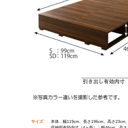
サイズ
本体…幅119cm、長さ196cm、高さ23c
収納部有効内寸（4ヶ所）：幅46cm、高さ1