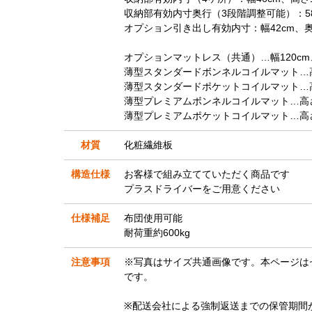
収納部有効内寸奥行（3段階調整可能）：58／
オプション引き出し有効内寸：幅42cm、奥行
オプションマットレス（共通）…幅120cm、
薄型スタンダードボンネルコイルマット…高さ
薄型スタンダードポケットコイルマット…高さ
薄型プレミアムボンネルコイルマット…高さ1
薄型プレミアムポケットコイルマット…高さ1
材質
化粧繊維板
構造仕様
お客様で組み立てていただく商品です
プラスドライバーをご用意ください
仕様補足
布団使用可能
耐荷重約600kg
注意事項
※写真はサイズ共通画像です。本ページは
です。
※配送会社による強制返送までの保管期間