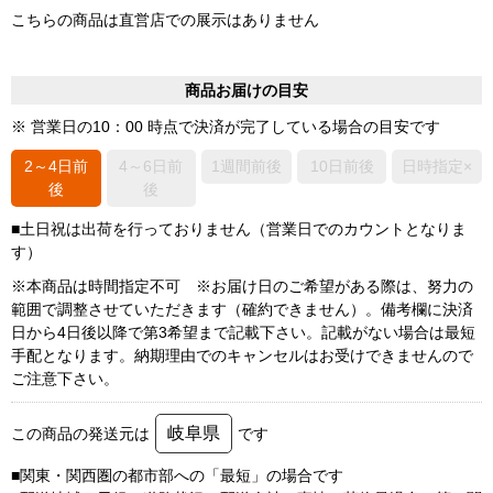
こちらの商品は直営店での展示はありません
商品お届けの目安
※ 営業日の10：00 時点で決済が完了している場合の目安です
2～4日前
4～6日前
1週間前後
10日前後
日時指定×
後
後
■土日祝は出荷を行っておりません（営業日でのカウントとなりま
す）
※本商品は時間指定不可 ※お届け日のご希望がある際は、努力の
範囲で調整させていただきます（確約できません）。備考欄に決済
日から4日後以降で第3希望まで記載下さい。記載がない場合は最短
手配となります。納期理由でのキャンセルはお受けできませんので
ご注意下さい。
岐阜県
この商品の発送元は
です
■関東・関西圏の都市部への「最短」の場合です