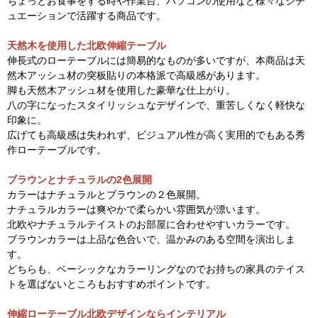
ちょっとお食事をする時や作業台、パソコンの使用など様々なシチ
ュエーションで活躍する商品です。
天然木を使用した北欧伸縮テーブル
伸長式のローテーブルには簡易的なものが多いですが、本商品は天
然木アッシュ材の突板貼りの本格派で高級感があります。
脚も天然木アッシュ材を使用した豪華な仕上がり。
八の字になったスタイリッシュなデザインで、重苦しくなく軽快な
印象に。
広げても高級感は失われず、ビジュアル性が高く実用的でもある秀
作ローテーブルです。
ブラウンとナチュラルの2色展開
カラーはナチュラルとブラウンの２色展開。
ナチュラルカラーは爽やかで柔らかい雰囲気が漂います。
北欧やナチュラルテイストのお部屋に合わせやすいカラーです。
ブラウンカラーは上品な色合いで、温かみのある空間を演出しま
す。
どちらも、ベーシックなカラーリングなのでお持ちの家具のテイス
トを選ばないところもおすすめポイントです。
伸縮ローテーブル北欧デザインならインテリアル