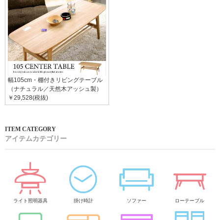
幅105cm・棚付きリビングテーブル
（ナチュラル／天然木アッシュ製）
￥29,528(税抜)
アイテムカテゴリー
ライト照明器具
掛け時計
ソファー
ローテーブル