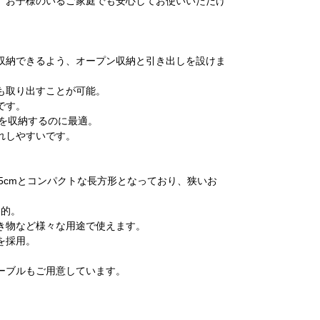
、お子様のいるご家庭でも安心してお使いいただけ
収納できるよう、オープン収納と引き出しを設けま
も取り出すことが可能。
です。
物を収納するのに最適。
れしやすいです。
行45cmとコンパクトな長方形となっており、狭いお
力的。
き物など様々な用途で使えます。
を採用。
ーブルもご用意しています。