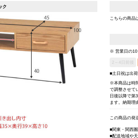
ック
こちらの商品
※ 営業日の1
2～4日前後
■土日祝は出
※本商品は時
で調整させて
日後以降で第
ます。納期理
この商品の発
■関東・関西
■配送地域や