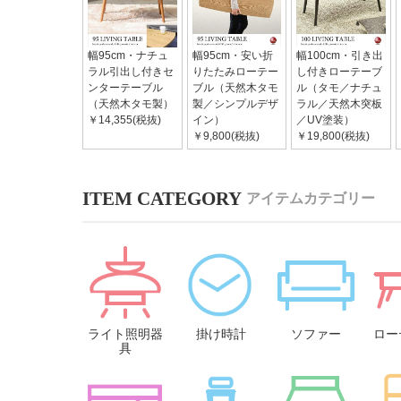
幅95cm・ナチュ
幅95cm・安い折
幅100cm・引き出
ラル引出し付きセ
りたたみローテー
し付きローテーブ
ンターテーブル
ブル（天然木タモ
ル（タモ／ナチュ
（天然木タモ製）
製／シンプルデザ
ラル／天然木突板
￥14,355(税抜)
イン）
／UV塗装）
￥9,800(税抜)
￥19,800(税抜)
アイテムカテゴリー
ライト照明器
掛け時計
ソファー
ロー
具