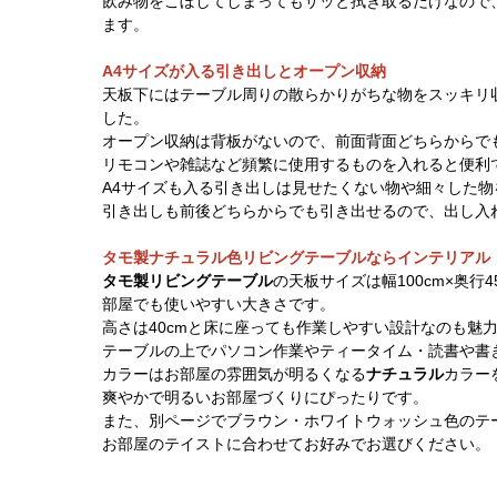
飲み物をこぼしてしまってもサッと拭き取るだけなので
ます。
A4サイズが入る引き出しとオープン収納
天板下にはテーブル周りの散らかりがちな物をスッキリ
した。
オープン収納は背板がないので、前面背面どちらからで
リモコンや雑誌など頻繁に使用するものを入れると便利
A4サイズも入る引き出しは見せたくない物や細々した
引き出しも前後どちらからでも引き出せるので、出し入
タモ製ナチュラル色リビングテーブルならインテリアル
タモ製リビングテーブル
の天板サイズは幅100cm×奥
部屋でも使いやすい大きさです。
高さは40cmと床に座っても作業しやすい設計なのも魅
テーブルの上でパソコン作業やティータイム・読書や書
カラーはお部屋の雰囲気が明るくなる
ナチュラル
カラー
爽やかで明るいお部屋づくりにぴったりです。
また、別ページでブラウン・ホワイトウォッシュ色のテ
お部屋のテイストに合わせてお好みでお選びください。