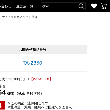
い合わせ
直営店一覧
ル（ナチュラル色／引出し付き）
お問合せ商品番号
TA-2850
代：23,100円より
【27%OFF!!】
特価
64
税抜 （税込 ￥16,790）
※この商品は玄関渡しです
※北海道・沖縄・離島へは配送できません