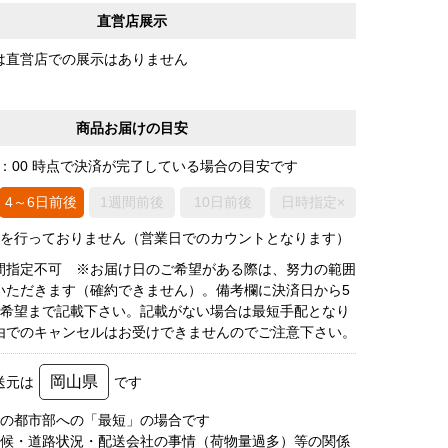
直営店展示
は直営店での展示はありません
商品お届けの目安
0：00 時点で決済が完了している場合の目安です
4～6日前後
1週間前後
10日前後
日時指定×
荷を行っておりません（営業日でのカウントとなります）
間指定不可 ※お届け日のご希望がある際は、努力の範囲
いただきます（確約できません）。備考欄に決済日から5
3希望まで記載下さい。記載がない場合は最短手配となり
由でのキャンセルはお受けできませんのでご注意下さい。
岡山県
送元は
です
圏の都市部への「最短」の場合です
天候・道路状況・配送会社の事情（荷物量過多）等の関係