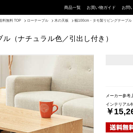
商品一覧
お買い物ガイド
お問
料無料 TOP
ローテーブル
木の天板
幅100cm・タモ製リビングテーブ
ーブル（ナチュラル色／引出し付き）
メーカー参考上
インテリアル
￥15,2