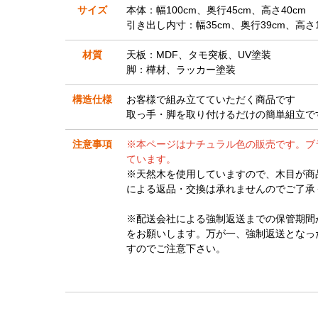
サイズ
本体：幅100cm、奥行45cm、高さ40cm
引き出し内寸：幅35cm、奥行39cm、高さ1
材質
天板：MDF、タモ突板、UV塗装
脚：樺材、ラッカー塗装
構造仕様
お客様で組み立てていただく商品です
取っ手・脚を取り付けるだけの簡単組立で
注意事項
※本ページはナチュラル色の販売です。ブ
ています。
※天然木を使用していますので、木目が商
による返品・交換は承れませんのでご了承
※配送会社による強制返送までの保管期間
をお願いします。万が一、強制返送となっ
すのでご注意下さい。