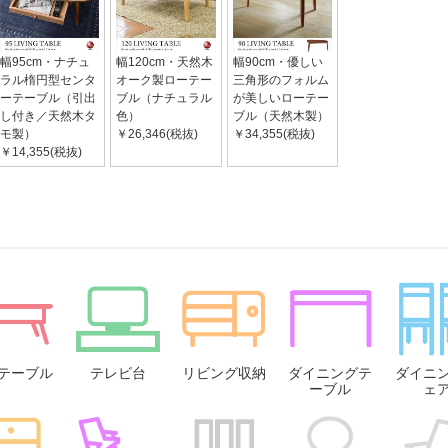
幅95cm・ナチュ
幅120cm・天然木
幅90cm・優しい
ラル楕円型センタ
オーク製ローテー
三角形のフォルム
ーテーブル（引出
ブル（ナチュラル
が美しいローテー
し付き／天然木タ
色）
ブル（天然木製）
モ製）
￥26,346(税抜)
￥34,355(税抜)
￥14,355(税抜)
テーブル
テレビ台
リビング収納
ダイニングテ
ダイニ
ーブル
ェ