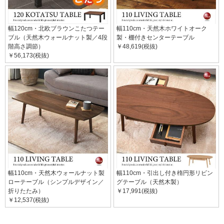
幅120cm・北欧ブラウンこたつテー
幅110cm・天然木ホワイトオーク
ブル（天然木ウォールナット製／4段
製・棚付きセンターテーブル
階高さ調節）
￥48,619(税抜)
￥56,173(税抜)
幅110cm・天然木ウォールナット製
幅110cm・引出し付き楕円形リビン
ローテーブル（シンプルデザイン／
グテーブル（天然木製）
折りたたみ）
￥17,991(税抜)
￥12,537(税抜)