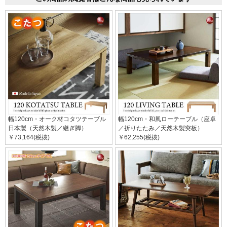
幅120cm・オーク材コタツテーブル
幅120cm・和風ローテーブル（座卓
日本製（天然木製／継ぎ脚）
／折りたたみ／天然木製突板）
￥73,164(税抜)
￥62,255(税抜)