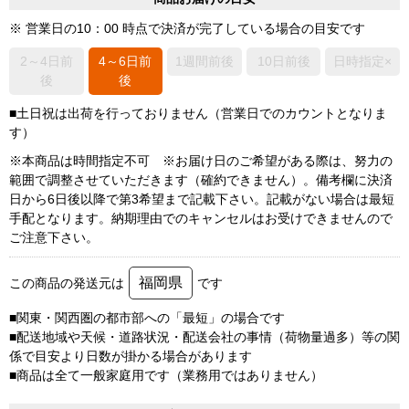
※ 営業日の10：00 時点で決済が完了している場合の目安です
2～4日前
4～6日前
1週間前後
10日前後
日時指定×
後
後
■土日祝は出荷を行っておりません（営業日でのカウントとなりま
す）
※本商品は時間指定不可 ※お届け日のご希望がある際は、努力の
範囲で調整させていただきます（確約できません）。備考欄に決済
日から6日後以降で第3希望まで記載下さい。記載がない場合は最短
手配となります。納期理由でのキャンセルはお受けできませんので
ご注意下さい。
福岡県
この商品の発送元は
です
■関東・関西圏の都市部への「最短」の場合です
■配送地域や天候・道路状況・配送会社の事情（荷物量過多）等の関
係で目安より日数が掛かる場合があります
■商品は全て一般家庭用です（業務用ではありません）