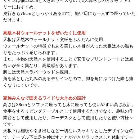
サイズは幅120cmと大きめサイズなので2人暮らしの方からファミ
リーにおすすめ。
奥行きも75cmとしっかりあるので、短い辺にも一人ずつ座っていた
だけます。
高級木材ウォールナットをぜいたくに使用
天板は天然木ウォールナット突板をふんだんに使用。
ウォールナットの特徴でもある美しい木目が入った天板は木の温も
りをたっぷり感じられます。
また、本物の天然木を使用することで安価なプリントシートとは風
合いが全く異なり、高級感があります。
脚には天然木ラバーウッドを採用。
角を落とした丸みのあるデザインなので、脚を角にぶつけた際も痛
くなりにくいです。
家族みんなで囲えるワイドな大きめの設計
高さは38cmとソファに座っても床に座っても使いやすい高さ設計。
食事をするリビングテーブルとして使用するだけでなく、趣味の作
業台として使用したり、ローデスクとして使用したりと使い方様々
です。
天板下は棚板や引き出しなど一切ないスッキリとしたデザインなの
で、テーブル下に足を伸ばすことができリラックスした体制でテー