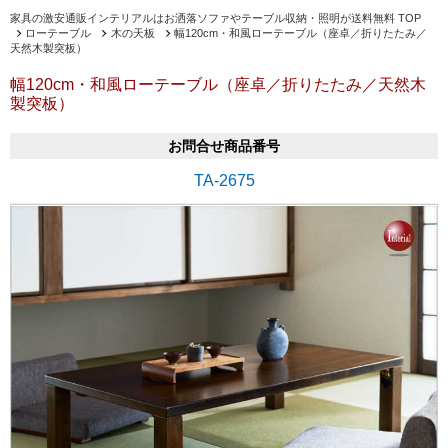
家具の激安通販インテリアルはお洒落ソファやテーブル収納・照明が送料無料 TOP
ローテーブル
木の天板
幅120cm・和風ローテーブル（座卓／折りたたみ／
天然木製突板）
幅120cm・和風ローテーブル（座卓／折りたたみ／天然木
製突板）
お問合せ商品番号
TA-2675