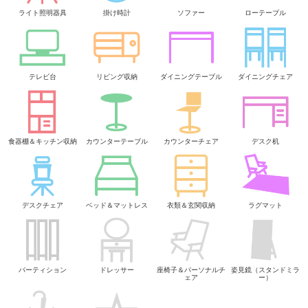
ライト照明器具
掛け時計
ソファー
ローテーブル
テレビ台
リビング収納
ダイニングテーブル
ダイニングチェア
食器棚＆キッチン収納
カウンターテーブル
カウンターチェア
デスク机
デスクチェア
ベッド＆マットレス
衣類＆玄関収納
ラグマット
パーティション
ドレッサー
座椅子＆パーソナルチ
姿見鏡（スタンドミラ
ェア
ー）