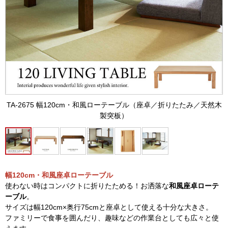
TA-2675 幅120cm・和風ローテーブル（座卓／折りたたみ／天然木
製突板）
幅120cm・和風座卓ローテーブル
使わない時はコンパクトに折りたためる！お洒落な
和風座卓ローテ
ーブル
。
サイズは幅120cm×奥行75cmと座卓として使える十分な大きさ。
ファミリーで食事を囲んだり、趣味などの作業台としても広々と使