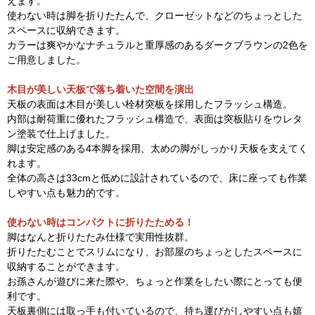
えます。
使わない時は脚を折りたたんで、クローゼットなどのちょっとした
スペースに収納できます。
カラーは爽やかなナチュラルと重厚感のあるダークブラウンの2色を
ご用意しました。
木目が美しい天板で落ち着いた空間を演出
天板の表面は木目が美しい栓材突板を採用したフラッシュ構造。
内部は耐荷重に優れたフラッシュ構造で、表面は突板貼りをウレタ
ン塗装で仕上げました。
脚は安定感のある4本脚を採用、太めの脚がしっかり天板を支えてく
れます。
全体の高さは33cmと低めに設計されているので、床に座っても作業
しやすい点も魅力的です。
使わない時はコンパクトに折りたためる！
脚はなんと折りたたみ仕様で実用性抜群。
折りたたむことでスリムになり、お部屋のちょっとしたスペースに
収納することができます。
お孫さんが遊びに来た際や、ちょっと作業をしたい際にとっても便
利です。
天板裏側には取っ手も付いているので、持ち運びがしやすい点も嬉