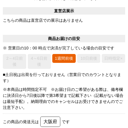
直営店展示
こちらの商品は直営店での展示はありません
商品お届けの目安
※ 営業日の10：00 時点で決済が完了している場合の目安です
2～4日前
4～6日前
1週間前後
10日前後
日時指定×
後
後
■土日祝は出荷を行っておりません（営業日でのカウントとなりま
す）
※本商品は時間指定不可 ※お届け日のご希望がある際は、備考欄
に決済日から7日後以降で第3希望まで記載下さい（記載がない場合
は最短手配）。納期理由でのキャンセルはお受けできませんのでご
注意下さい。
大阪府
この商品の発送元は
です