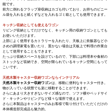
能です。
前方に倒れるフラップ扉収納はカゴも付いており、お持ちのビニー
ル袋を入れると紙くずなどを入れるゴミ箱としても使用できます。
キッチン収納としても使えるワゴン
リビング収納としてだけでなく、キッチン用の収納ワゴンとしても
お使いいただけます。
上部によく使用するカトラリーを入れたり、天板上に炊飯器など小
さめの調理家電を置いたり、置かない場合は天板上で料理の作業台
として使用することもできます。
たっぷり収納スペースを設けているので、下部には料理本や食材の
ストックなど収納でき、空間が限られているキッチン空間にもって
こいです。
天然木製キャスター収納ワゴンならインテリアル
天然木製キャスター収納ワゴン
は、移動に便利なキャスター付き。
物が入っている状態でも楽に移動することができます。
さらにあまり大きすぎないサイズ感なので、ソファ横やベッドサイ
ド・キッチンやリビングなど様々な場所で使えます。
さらに本製品はキャスターのみお客様で取り付けていただくだけの
本体構造部完成品も魅力的。