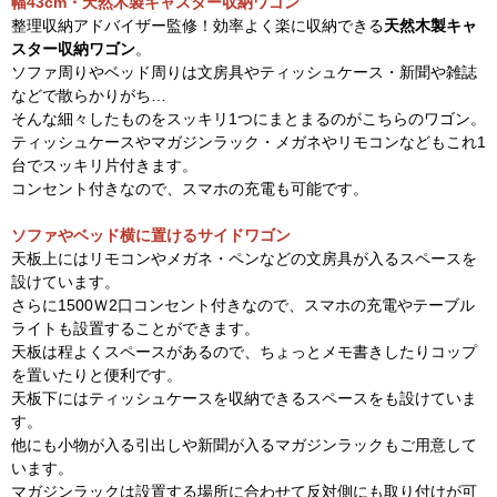
幅43cm・天然木製キャスター収納ワゴン
整理収納アドバイザー監修！効率よく楽に収納できる
天然木製キャ
スター収納ワゴン
。
ソファ周りやベッド周りは文房具やティッシュケース・新聞や雑誌
などで散らかりがち…
そんな細々したものをスッキリ1つにまとまるのがこちらのワゴン。
ティッシュケースやマガジンラック・メガネやリモコンなどもこれ1
台でスッキリ片付きます。
コンセント付きなので、スマホの充電も可能です。
ソファやベッド横に置けるサイドワゴン
天板上にはリモコンやメガネ・ペンなどの文房具が入るスペースを
設けています。
さらに1500Ｗ2口コンセント付きなので、スマホの充電やテーブル
ライトも設置することができます。
天板は程よくスペースがあるので、ちょっとメモ書きしたりコップ
を置いたりと便利です。
天板下にはティッシュケースを収納できるスペースをも設けていま
す。
他にも小物が入る引出しや新聞が入るマガジンラックもご用意して
います。
マガジンラックは設置する場所に合わせて反対側にも取り付けが可