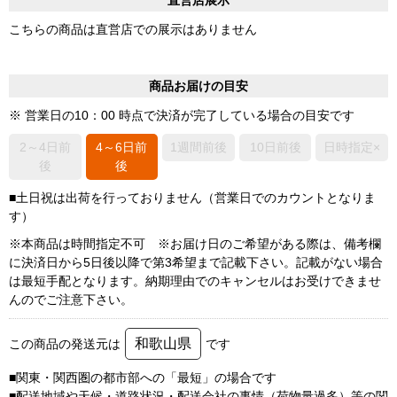
こちらの商品は直営店での展示はありません
商品お届けの目安
※ 営業日の10：00 時点で決済が完了している場合の目安です
2～4日前
4～6日前
1週間前後
10日前後
日時指定×
後
後
■土日祝は出荷を行っておりません（営業日でのカウントとなりま
す）
※本商品は時間指定不可 ※お届け日のご希望がある際は、備考欄
に決済日から5日後以降で第3希望まで記載下さい。記載がない場合
は最短手配となります。納期理由でのキャンセルはお受けできませ
んのでご注意下さい。
和歌山県
この商品の発送元は
です
■関東・関西圏の都市部への「最短」の場合です
■配送地域や天候・道路状況・配送会社の事情（荷物量過多）等の関