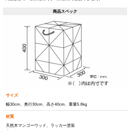
商品スペック
サイズ
幅30cm、奥行30cm、高さ40cm、重量5.8kg
材質
天然木マンゴーウッド、ラッカー塗装