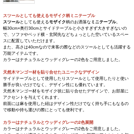
スツールとしても使えるモザイク柄ミニテーブル
スツール
としても使える
モザイク
柄のお洒落な
ミニテーブル
。
幅30cm×奥行30cmとサイドテーブルと小さすぎず大きすぎないの
で、ソファやベッド横・玄関先などちょっとした空いているスペー
スに配置していただけます。
また、高さは40cmなので来客の際などのスツールとしても活躍する
万能アイテムです。
カラーはナチュラルとウッディグレーの2色をご用意しました。
天然木マンゴー材を貼り合せたユニークなデザイン
サイドテーブルとして使用したりスツールとして使用したりと使い
勝手が良いだけでなく、デザイン性にも優れています。
天然木マンゴー材をモザイク状に貼り合せたデザインで、お部屋に
アクセントを与えてくれます。
前面には麻を使用した紐はデザイン性だけでなく持ち手にもなるの
で移動や持ち運びの際にとっても便利です。
カラーはナチュラルとウッディグレーの2色展開
カラーはナチュラルとウッディグレーの2色をご用意しました。