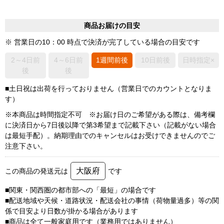
商品お届けの目安
※ 営業日の10：00 時点で決済が完了している場合の目安です
2～4日前
4～6日前
1週間前後
10日前後
日時指定×
後
後
■土日祝は出荷を行っておりません（営業日でのカウントとなりま
す）
※本商品は時間指定不可 ※お届け日のご希望がある際は、備考欄
に決済日から7日後以降で第3希望まで記載下さい（記載がない場合
は最短手配）。納期理由でのキャンセルはお受けできませんのでご
注意下さい。
大阪府
この商品の発送元は
です
■関東・関西圏の都市部への「最短」の場合です
■配送地域や天候・道路状況・配送会社の事情（荷物量過多）等の関
係で目安より日数が掛かる場合があります
■商品は全て一般家庭用です（業務用ではありません）