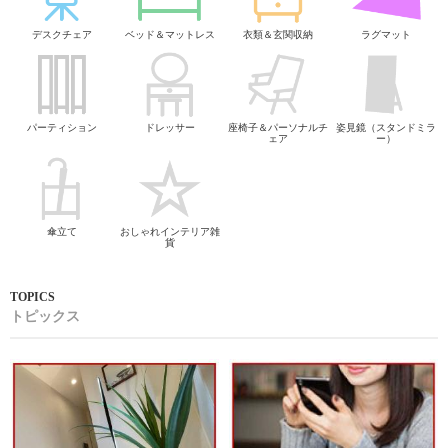
デスクチェア
ベッド＆マットレス
衣類＆玄関収納
ラグマット
パーティション
ドレッサー
座椅子＆パーソナルチ
姿見鏡（スタンドミラ
ェア
ー）
傘立て
おしゃれインテリア雑
貨
トピックス