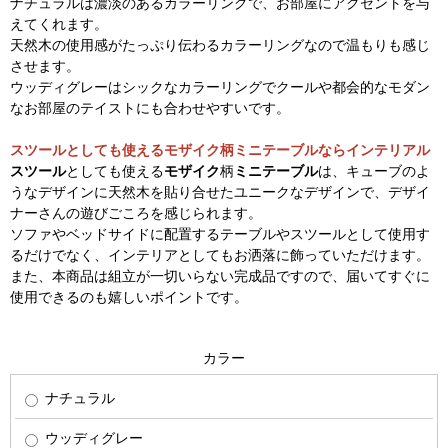
ナチュラルは濃淡のあるカラーリングで、お部屋にアクセントを与
えてくれます。
天然木の使用感がたっぷり伝わるカラーリングなので温もりも感じ
させます。
ウッディグレーはシックなカラーリングでクールや都会的なモダン
なお部屋のテイストにも合わせやすいです。
スツールとしても使えるモザイク柄ミニテーブルならインテリアル
スツール
としても使える
モザイク
柄
ミニテーブル
は、キューブのよ
うなデザインに天然木を貼り合せたユニークなデザインで、デザイ
ナーさんの遊びごころを感じられます。
ソファやベッドサイドに配置するテーブルやスツールとして使用す
るだけでなく、インテリアとしてもお洒落に飾っていただけます。
また、本商品は組立が一切いらない完成品ですので、届いてすぐに
使用できるのも嬉しいポイントです。
カラー
ナチュラル
ウッディグレー