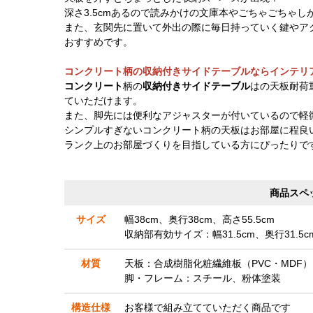
深さ3.5cmあるので読みかけの文庫本やごちゃごちゃ
また、玄関先に置いて外出の際に毎日持っていく鍵やア
おすすめです。
コンクリート柄の収納付きサイドテーブルならインテリ
コンクリート
柄の
収納付きサイドテーブル
はの天板耐荷
ていただけます。
また、脚先には便利なアジャスターが付いているので軽
シンプルすぎないコンクリート柄の天板はお部屋に程良
ランク上のお部屋づくりを目指している方にぴったりで
商品スペ
サイズ
幅38cm、奥行38cm、高さ55.5cm
収納部有効サイズ：幅31.5cm、奥行31.5c
材質
天板：合成樹脂化粧繊維板（PVC・MDF）
脚・フレーム：スチール、粉体塗装
構造仕様
お客様で組み立てていただく商品です