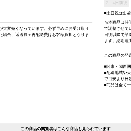
2～4日前後
■土日祝は出
※本商品は時
が大変短くなっています。必ず早めにお受け取り
で調整させて
た場合、返送費＋再配送費はお客様負担となりま
日後以降で第
ます。納期理
この商品の発
■関東・関西
■配送地域や
で目安より日
■商品は全て
この商品の閲覧者はこんな商品も見られています