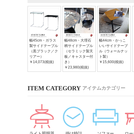
幅45cm・ガラス
幅48cm・大理石
幅44cm・かっこ
製サイドテーブル
柄サイドテーブル
いいサイドテーブ
（黒ブラック／ク
（セラミック製天
ル（ウォールナッ
リアー）
板／キャスター付
ト製）
￥14,073(税抜)
き）
￥15,600(税抜)
￥23,980(税抜)
アイテムカテゴリー
ライト照明器
掛け時計
ソファー
ロー