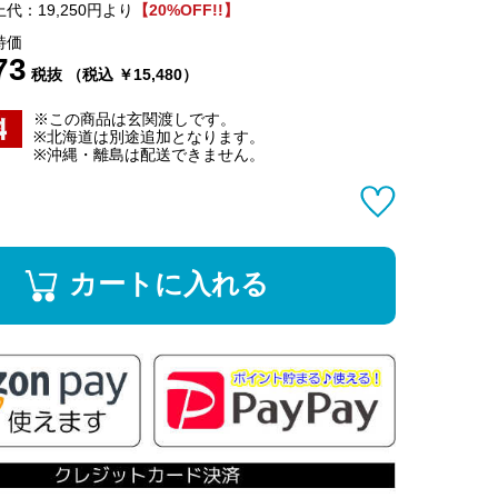
代：19,250円より
【20%OFF!!】
特価
73
税抜 （税込 ￥15,480）
※この商品は玄関渡しです。
※北海道は別途追加となります。
※沖縄・離島は配送できません。
カートに入れる