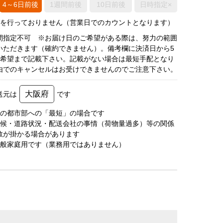
4～6日前後
1週間前後
10日前後
日時指定×
荷を行っておりません（営業日でのカウントとなります）
間指定不可 ※お届け日のご希望がある際は、努力の範囲
いただきます（確約できません）。備考欄に決済日から5
3希望まで記載下さい。記載がない場合は最短手配となり
由でのキャンセルはお受けできませんのでご注意下さい。
大阪府
送元は
です
圏の都市部への「最短」の場合です
天候・道路状況・配送会社の事情（荷物量過多）等の関係
数が掛かる場合があります
一般家庭用です（業務用ではありません）