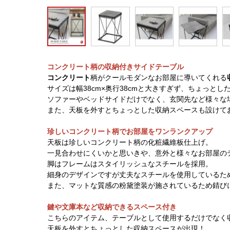
コンクリート柄の収納付きサイドテーブル
コンクリート
柄がクールモダンなお部屋に導いてくれる
サイズは幅38cm×奥行38cmと大きすぎず、ちょっと
ソファーやベッドサイドだけでなく、玄関先など様々な
また、天板を外すとちょっとした収納スペースも設けて
珍しいコンクリート柄でお部屋をワンランクアップ
天板は珍しいコンクリート柄の化粧繊維板仕上げ。
一見合わせにくいかと思いきや、意外と様々なお部屋の
脚はフレームはスタイリッシュなスチールを採用。
細身のデザインですが丈夫なスチールを使用しているた
また、マットな質感の粉黛塗装が施されているため錆び
鍵や文庫本など収納できるスペース付き
こちらのアイテム、テーブルとして使用するだけでなく
天板を外すとちょっとした収納スペースが出現！