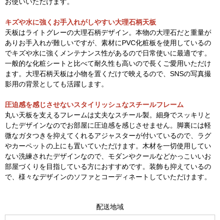
お使いいただけます。
キズや水に強くお手入れがしやすい大理石柄天板
天板はライトグレーの大理石柄デザイン。本物の大理石だと重量が
ありお手入れが難しいですが、素材にPVC化粧板を使用しているの
でキズや水に強くメンテナンス性があるので日常使いに最適です。
一般的な化粧シートと比べて耐久性も高いので長くご愛用いただけ
ます。大理石柄天板は小物を置くだけで映えるので、SNSの写真撮
影用の背景としても活躍します。
圧迫感を感じさせないスタイリッシュなスチールフレーム
丸い天板を支えるフレームは丈夫なスチール製。細身でスッキリと
したデザインなのでお部屋に圧迫感を感じさせません。脚裏には軽
微なガタつきを抑えてくれるアジャスターが付いているので、ラグ
やカーペットの上にも置いていただけます。木材を一切使用してい
ない洗練されたデザインなので、モダンやクールなどかっこいいお
部屋づくりを目指している方におすすめです。装飾も抑えているの
で、様々なデザインのソファとコーディネートしていただけます。
配送地域