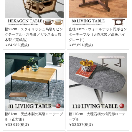
幅92cm・スタイリッシュ高級リビン
直径80cm・ウォールナット円形セン
グテーブル（六角形／ガラス＆天然
ターテーブル（天然木製／高級ハイ
木製／完成品）
グレード）
￥64,982(税抜)
￥65,891(税抜)
幅81cm・天然木製の高級ローテーブ
幅110cm・大理石柄の楕円形ローテ
ル（正方形）
ーブル
￥53,619(税抜)
￥52,537(税抜)