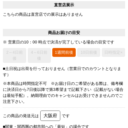
直営店展示
こちらの商品は直営店での展示はありません
商品お届けの目安
※ 営業日の10：00 時点で決済が完了している場合の目安です
2～4日前
4～6日前
1週間前後
10日前後
日時指定×
後
後
■土日祝は出荷を行っておりません（営業日でのカウントとなりま
す）
※本商品は時間指定不可 ※お届け日のご希望がある際は、備考欄
に決済日から7日後以降で第3希望まで記載下さい（記載がない場合
は最短手配）。納期理由でのキャンセルはお受けできませんのでご
注意下さい。
大阪府
この商品の発送元は
です
■関東・関西圏の都市部への「最短」の場合です