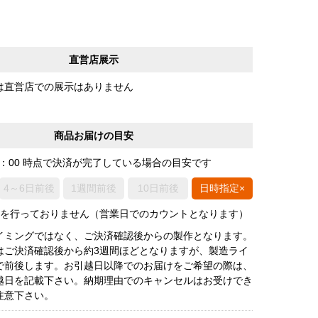
直営店展示
は直営店での展示はありません
商品お届けの目安
0：00 時点で決済が完了している場合の目安です
4～6日前後
1週間前後
10日前後
日時指定×
荷を行っておりません（営業日でのカウントとなります）
イミングではなく、ご決済確認後からの製作となります。
はご決済確認後から約3週間ほどとなりますが、製造ライ
で前後します。お引越日以降でのお届けをご希望の際は、
越日を記載下さい。納期理由でのキャンセルはお受けでき
注意下さい。