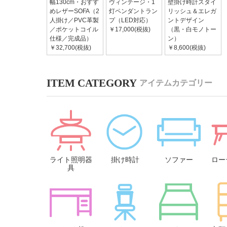
幅130cm・おすす
ヴィンテージ・1
壁掛け時計スタイ
めレザーSOFA（2
灯ペンダントラン
リッシュ＆エレガ
人掛け／PVC革製
プ（LED対応）
ントデザイン
／ポケットコイル
￥17,000(税抜)
（黒・白モノトー
仕様／完成品）
ン）
￥32,700(税抜)
￥8,600(税抜)
アイテムカテゴリー
ライト照明器
掛け時計
ソファー
ロー
具