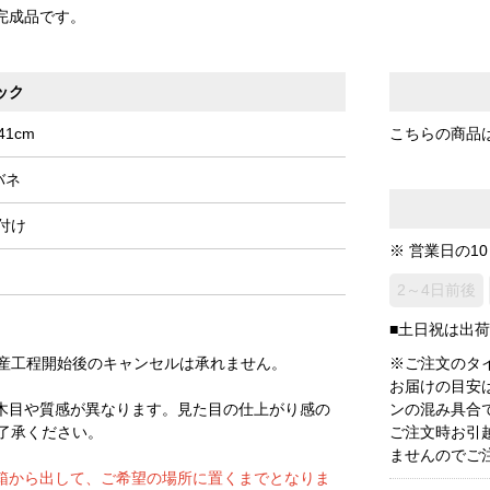
完成品です。
ック
1cm
こちらの商品
バネ
付け
※ 営業日の1
2～4日前後
■土日祝は出
産工程開始後のキャンセルは承れません。
※ご注文のタ
お届けの目安
木目や質感が異なります。見た目の仕上がり感の
ンの混み具合
了承ください。
ご注文時お引
ませんのでご
箱から出して、ご希望の場所に置くまでとなりま