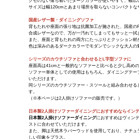
クセのない落ち着いたダークカラーが使いやすく、幅広
サイズは幅120cmとあまり場所を取らないコンパクト
国産レザー製・ダイニングソファ
背もたれや座面の張り地は抗菌加工が施された、国産のP
合成レザーなので、万が一汚れてしまってもサッと一拭
また、座面と背もたれの両方にたっぷりとクッション材
色は深みのあるダークカラーでモダンでシックな大人の
シリーズのカウチソファと合わせるとL字型ソファに
座面高は41cmと一般的なソファーと比べると少し高め
ソファー単体としての使用はもちろん、ダイニングテー
いただけます。
同シリーズのカウチソファー・スツールと組み合わせる
す。
（※本ページは2人掛けソファーの販売です。）
日本製2人掛けソファーダイニングにおすすめならイン
日本製2人掛けソファーダイニング
におすすめはヴィン
ストに合わせていただけます。
また、脚は天然木ラバーウッドを使用しており、ナチュ
しい印象をプラス。