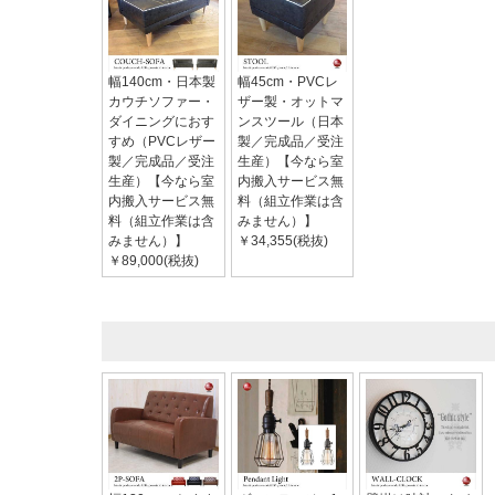
幅140cm・日本製
幅45cm・PVCレ
カウチソファー・
ザー製・オットマ
ダイニングにおす
ンスツール（日本
すめ（PVCレザー
製／完成品／受注
製／完成品／受注
生産）【今なら室
生産）【今なら室
内搬入サービス無
内搬入サービス無
料（組立作業は含
料（組立作業は含
みません）】
みません）】
￥34,355(税抜)
￥89,000(税抜)