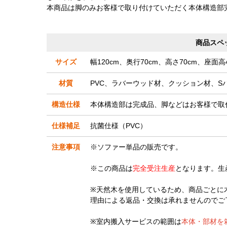
本商品は脚のみお客様で取り付けていただく本体構造部
商品スペ
サイズ
幅120cm、奥行70cm、高さ70cm、座面高4
材質
PVC、ラバーウッド材、クッション材、S
構造仕様
本体構造部は完成品、脚などはお客様で取
仕様補足
抗菌仕様（PVC）
注意事項
※ソファー単品の販売です。
※この商品は
完全受注生産
となります。生
※天然木を使用しているため、商品ごとに
理由による返品・交換は承れませんのでご
※室内搬入サービスの範囲は
本体・部材を