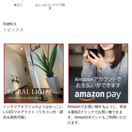
傘立て
おしゃれインテリア雑
貨
トピックス
インテリアオブジェのようなかっこい
Amazonでお買い物するように、安全
いLEDフロアライト（リモコン付・調
＆最短2クリックでお買い物できま
光＆調色可能）
す。Amazonポイントもご利用いただ
けます。