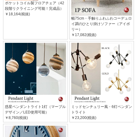
ポケットコイル製フロアチェア（42
段階リクライニング可能！完成品）
￥18,164(税抜)
幅75cm・手触りふわふわコーデュロ
イ調のひとり掛けソファー（アイボ
リー）
￥17,082(税抜)
惑星ペンダントライト1灯（マーブル
ミッドセンチュリー風・6灯ペンダン
デザイン／LED使用可能）
トライト
￥8,760(税抜)
￥23,200(税抜)