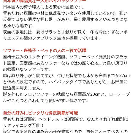
日本製の高品質な一人用ハイバックソファー
日本国内の椅子職人による安心の国産です。
背もたれと座面の中材に低反発ウレタンを使用しているので、強い
反発ではない適度な押し返しがあり、長く愛用するとやみつきにな
る座り心地です。
表面の張地には、夏はサラッと手触りが良く、冬も冷たすぎないポ
リエステル製のファブリック生地を採用しています。
ソファー・座椅子・ベッドの人の三役で活躍
座椅子並みのリクライニング機能、ソファーベッド顔負けのフラッ
ト設定、安定感のあるソファーならではの座り心地…と良い所取り
の欲張りなソファーです。
脚は取り外しが可能ですが、付けた状態でも床から座面までが27cm
と低めの設定ですので、ハイバックタイプでありながら、お部屋に
圧迫感を与えません。
脚を外したフロアソファーの状態なら座面高が20cmと、ローテーブ
ルやこたつと合わせても使いやすい低さです。
自分の好みにピッタリな角度調節が可能
背もたれは5段階、ヘッドレストは3段階で、なんとそれぞれ個別に
リクライニング可能！
設定できる角度の組み合わせが豊富なので、自分にとってベストの