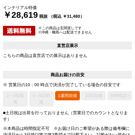
インテリアル特価
￥28,619
税抜 （税込 ￥31,480）
※この商品は玄関渡しです
※沖縄・離島へは配送できません
直営店展示
こちらの商品は直営店での展示はありません
商品お届けの目安
※ 営業日の10：00 時点で決済が完了している場合の目安です
2～4日前
4～6日前
1週間前後
10日前後
日時指定×
後
後
■土日祝は出荷を行っておりません（営業日でのカウントとなりま
す）
※本商品は時間指定不可 ※お届け日のご希望がある際は備考欄に
決済日から3日後以降で第3希望まで記載下さい。記載がない場合は