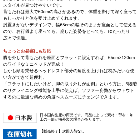
スタイルが見つけやすいです。
背もたれは最大で60cmの高さがあるので、体重を掛けて深く座って
もしっかりと体を受け止めてくれます。
肘置きがないデザインで、幅65cmの幅そのままが座面として使える
ので、お行儀よく座っても、崩した姿勢をとっても、ゆたったり
広々で快適。
ちょっとお昼寝にも対応
脚を外して背もたれを座面とフラットに設定すれば、65cm×120cm
のワイドなミニベッドが完成！
しかも頭を乗せるヘッドレスト部分の角度を上げれば枕みたいな使
い方ができて超便利。
「フラットにしたいけど、脚の取り外しが面倒」という方は、5段階
のリクライニング機能を上手に使えば、ソファー姿勢からウトウト
するのに最適な斜めの角度へスムーズにチェンジできます。
日本国内生産の商品です。商品によって素材・部材・加
工の一部が海外製の場合があります。
【販売終了】次回入荷なし