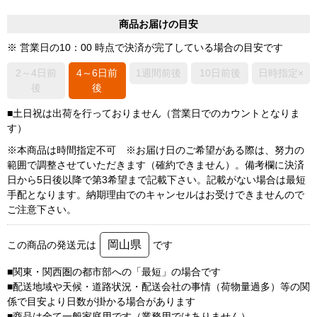
商品お届けの目安
※ 営業日の10：00 時点で決済が完了している場合の目安です
2～4日前
4～6日前
1週間前後
10日前後
日時指定×
後
後
■土日祝は出荷を行っておりません（営業日でのカウントとなりま
す）
※本商品は時間指定不可 ※お届け日のご希望がある際は、努力の
範囲で調整させていただきます（確約できません）。備考欄に決済
日から5日後以降で第3希望まで記載下さい。記載がない場合は最短
手配となります。納期理由でのキャンセルはお受けできませんので
ご注意下さい。
岡山県
この商品の発送元は
です
■関東・関西圏の都市部への「最短」の場合です
■配送地域や天候・道路状況・配送会社の事情（荷物量過多）等の関
係で目安より日数が掛かる場合があります
■商品は全て一般家庭用です（業務用ではありません）