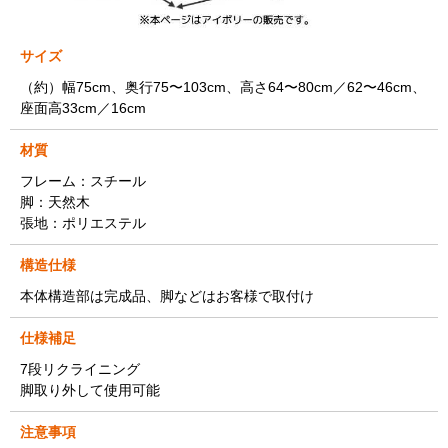
サイズ
（約）幅75cm、奥行75〜103cm、高さ64〜80cm／62〜46cm、
座面高33cm／16cm
材質
フレーム：スチール
脚：天然木
張地：ポリエステル
構造仕様
本体構造部は完成品、脚などはお客様で取付け
仕様補足
7段リクライニング
脚取り外して使用可能
注意事項