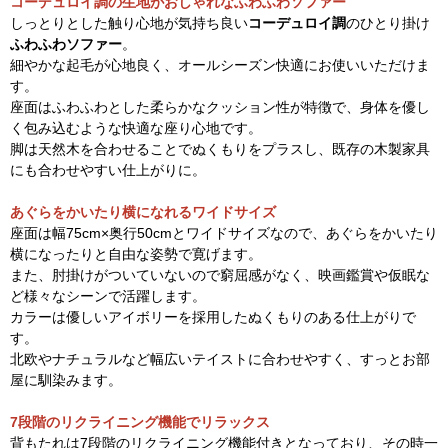
コーデュロイ調の生地がおしゃれなふわふわソファー
しっとりとした触り心地が気持ち良い
コーデュロイ調
のひとり掛け
ふわふわソファー
。
細やかな起毛が心地良く、オールシーズン快適にお使いいただけま
す。
座面はふわふわとした柔らかなクッション性が特徴で、身体を優し
く包み込むような快適な座り心地です。
脚は天然木を合わせることでぬくもりをプラスし、既存の木製家具
にも合わせやすい仕上がりに。
あぐらをかいたり横になれるワイドサイズ
座面は幅75cm×奥行50cmとワイドサイズなので、あぐらをかいたり
横になったりと自由な姿勢で寛げます。
また、肘掛けがついていないので窮屈感がなく、映画鑑賞や仮眠な
ど様々なシーンで活躍します。
カラーは優しいアイボリーを採用したぬくもりのある仕上がりで
す。
北欧やナチュラルなど幅広いテイストに合わせやすく、すっとお部
屋に馴染みます。
7段階のリクライニング機能でリラックス
背もたれは7段階のリクライニング機能付きとなっており、その時一