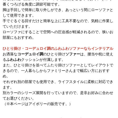
番くつろげる角度に調節可能です。
脚は手回しで簡単に取り外しができ、あっという間にローソファと
して使用できます。
手でぐるぐる回すだけと簡単な上に工具不要なので、気軽に作業し
ていただけます。
ローソファにすることで空間への圧迫感が軽減されるので、狭いお
部屋にもおすすめ。
ひとり掛け・コーデュロイ調のふわふわソファーならインテリアル
お洒落な
コーデュロイ調
のひとり掛け
ソファー
は、腰当や枕に使え
る
ふわふわ
クッションが付属します。
また、ひとり掛けを並べてふたり掛けソファーとしてレイアウトで
きるので、一人暮らしからファミリーさんまで幅広い方におすす
め。
それぞれ別の部屋でも使用でき、ライフスタイルに柔軟に対応でき
ます。
別カラーのシリーズ展開を行っていますので、是非お好みに合わせ
てお選びください。
（※本ページはアイボリーの販売です。）