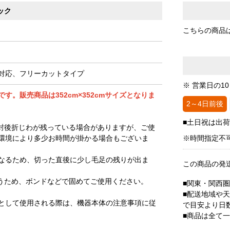
ック
こちらの商品
対応、フリーカットタイプ
※ 営業日の1
。販売商品は352cm×352cmサイズとなりま
2～4日前後
■土日祝は出
封後折じわが残っている場合がありますが、ご使
環境により多少お時間が掛かる場合もございま
※時間指定不
なるため、切った直後に少し毛足の残りが出ま
この商品の発
うため、ボンドなどで固めてご使用ください。
■関東・関西
■配送地域や
として使用される際は、機器本体の注意事項に従
で目安より日
■商品は全て