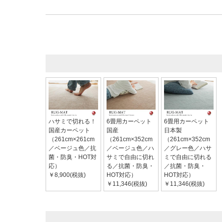
ハサミで切れる！
6畳用カーペット
6畳用カーペット
国産カーペット
国産
日本製
（261cm×261cm
（261cm×352cm
（261cm×352cm
／ベージュ色／抗
／ベージュ色／ハ
／グレー色／ハサ
菌・防臭・HOT対
サミで自由に切れ
ミで自由に切れる
応）
る／抗菌・防臭・
／抗菌・防臭・
￥8,900(税抜)
HOT対応）
HOT対応）
￥11,346(税抜)
￥11,346(税抜)