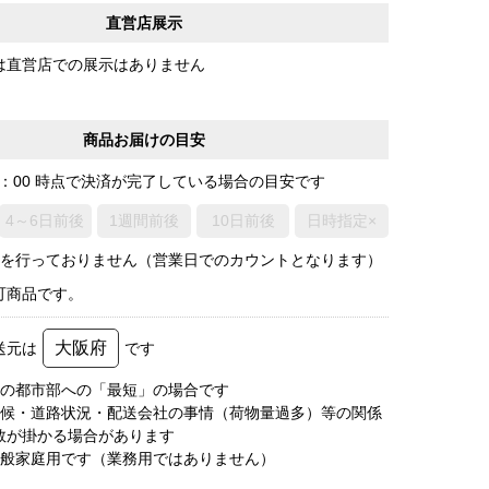
直営店展示
は直営店での展示はありません
商品お届けの目安
0：00 時点で決済が完了している場合の目安です
4～6日前後
1週間前後
10日前後
日時指定×
荷を行っておりません（営業日でのカウントとなります）
可商品です。
大阪府
送元は
です
圏の都市部への「最短」の場合です
天候・道路状況・配送会社の事情（荷物量過多）等の関係
数が掛かる場合があります
一般家庭用です（業務用ではありません）