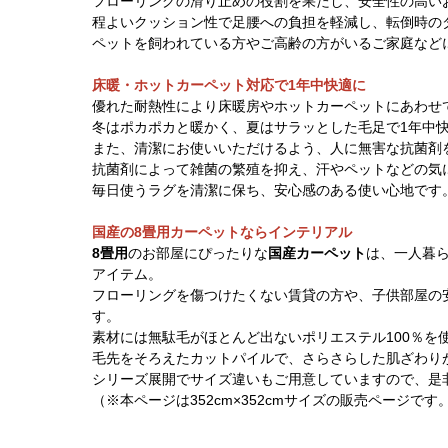
フローリングの滑り止めの役割を果たし、安全性の高い
程よいクッション性で足腰への負担を軽減し、転倒時の
ペットを飼われている方やご高齢の方がいるご家庭など
床暖・ホットカーペット対応で1年中快適に
優れた耐熱性により床暖房やホットカーペットにあわせ
冬はポカポカと暖かく、夏はサラッとした毛足で1年中
また、清潔にお使いいただけるよう、人に無害な抗菌剤
抗菌剤によって雑菌の繁殖を抑え、汗やペットなどの気
毎日使うラグを清潔に保ち、安心感のある使い心地です
国産の8畳用カーペットならインテリアル
8畳用
のお部屋にぴったりな
国産カーペット
は、一人暮
アイテム。
フローリングを傷つけたくない賃貸の方や、子供部屋の
す。
素材には無駄毛がほとんど出ないポリエステル100％を
毛先をそろえたカットパイルで、さらさらした肌ざわり
シリーズ展開でサイズ違いもご用意していますので、是
（※本ページは352cm×352cmサイズの販売ページです