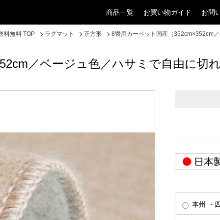
商品一覧
お買い物ガイド
お問
料無料 TOP
ラグマット
正方形
8畳用カーペット国産（352cm×352
×352cm／ベージュ色／ハサミで自由に切
本州 ・