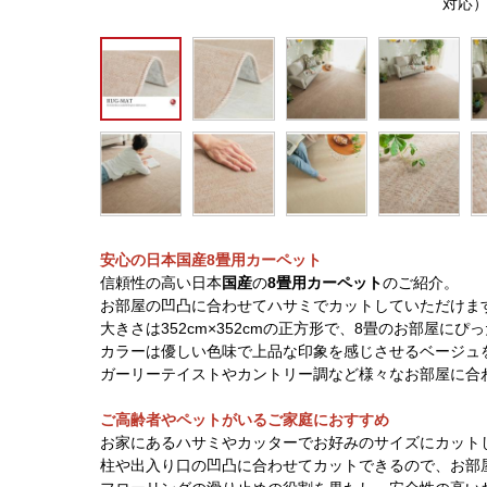
対応
安心の日本国産8畳用カーペット
信頼性の高い日本
国産
の
8畳用カーペット
のご紹介。
お部屋の凹凸に合わせてハサミでカットしていただけま
大きさは352cm×352cmの正方形で、8畳のお部屋にぴ
カラーは優しい色味で上品な印象を感じさせるベージュ
ガーリーテイストやカントリー調など様々なお部屋に合
ご高齢者やペットがいるご家庭におすすめ
お家にあるハサミやカッターでお好みのサイズにカット
柱や出入り口の凹凸に合わせてカットできるので、お部