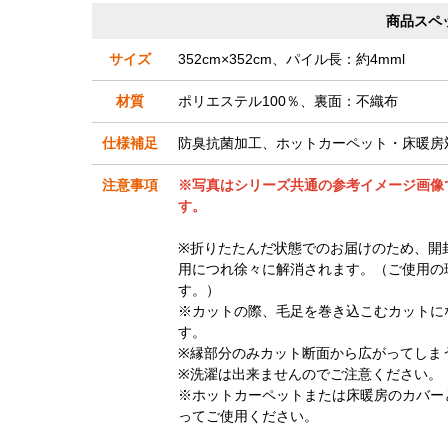
商品スペ
サイズ
352cm×352cm、パイル長：約4mml
材質
ポリエステル100％、裏面：不織布
仕様補足
防臭抗菌加工、ホットカーペット・床暖房
注意事項
※写真はシリーズ共通の参考イメージ画像です
す。
※折りたたんだ状態でのお届けのため、開
用につれ徐々に解消されます。（ご使用の
す。）
※カットの際、毛足を巻き込こむカットに
す。
※縁部分のみカット断面から広がってしま
※洗濯は出来ませんのでご注意ください。
※ホットカーペットまたは床暖房のカバー
ってご使用ください。