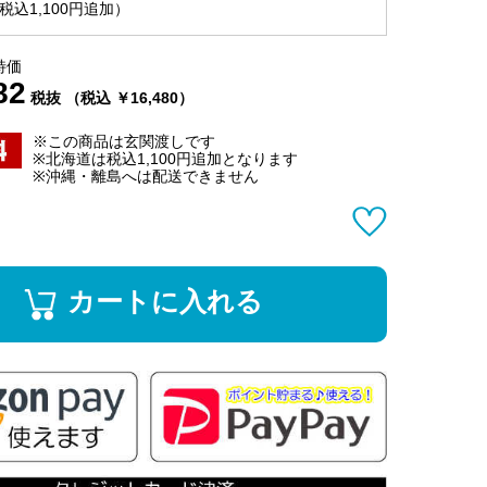
込1,100円追加）
特価
82
税抜 （税込 ￥16,480）
※この商品は玄関渡しです
※北海道は税込1,100円追加となります
※沖縄・離島へは配送できません
カートに入れる