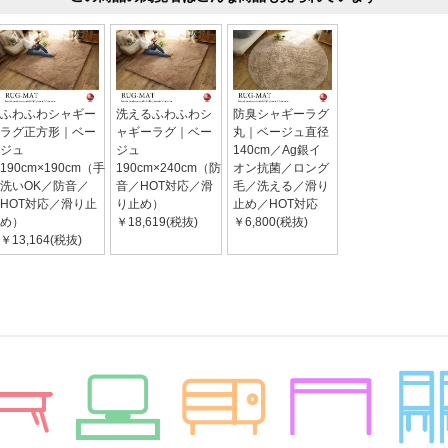
ふわふわシャギー
洗えるふわふわシ
防臭シャギーラグ
ラグ正方形｜ベー
ャギーラグ｜ベー
丸｜ベージュ直径
ジュ
ジュ
140cm／Ag銀イ
190cm×190cm（手
190cm×240cm（防
オン抗菌／ロング
洗いOK／防音／
音／HOT対応／滑
毛／洗える／滑り
HOT対応／滑り止
り止め）
止め／HOT対応
め）
￥18,619(税抜)
￥6,800(税抜)
￥13,164(税抜)