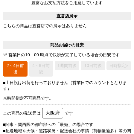
豊富なお支払方法をご用意しています
直営店展示
こちらの商品は直営店での展示はありません
商品お届けの目安
※ 営業日の10：00 時点で決済が完了している場合の目安です
2～4日前
4～6日前
1週間前後
10日前後
日時指定×
後
後
■土日祝は出荷を行っておりません（営業日でのカウントとなりま
す）
※時間指定不可商品です。
大阪府
この商品の発送元は
です
■関東・関西圏の都市部への「最短」の場合です
■配送地域や天候・道路状況・配送会社の事情（荷物量過多）等の関