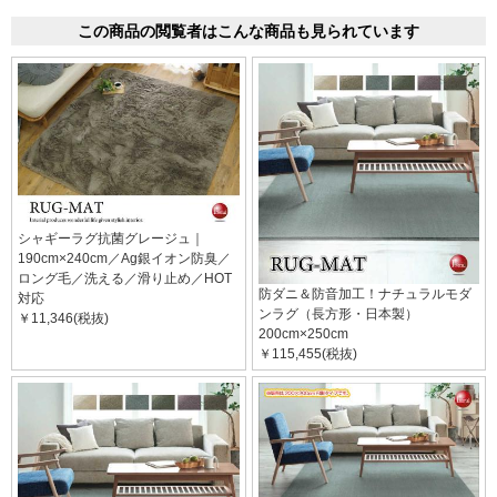
この商品の閲覧者はこんな商品も見られています
シャギーラグ抗菌グレージュ｜
190cm×240cm／Ag銀イオン防臭／
ロング毛／洗える／滑り止め／HOT
防ダニ＆防音加工！ナチュラルモダ
対応
ンラグ（長方形・日本製）
￥11,346(税抜)
200cm×250cm
￥115,455(税抜)