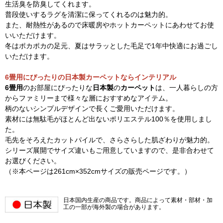
生活臭を防臭してくれます。
普段使いするラグを清潔に保ってくれるのは魅力的。
また、耐熱性があるので床暖房やホットカーペットにあわせてお使
いいただけます。
冬はポカポカの足元、夏はサラッとした毛足で1年中快適にお過ごし
いただけます。
6畳用にぴったりの日本製カーペットならインテリアル
6畳用
のお部屋にぴったりな
日本製
の
カーペット
は、一人暮らしの方
からファミリーまで様々な層におすすめなアイテム。
柄のないシンプルデザインで長くご愛用いただけます。
素材には無駄毛がほとんど出ないポリエステル100％を使用しまし
た。
毛先をそろえたカットパイルで、さらさらした肌ざわりが魅力的。
シリーズ展開でサイズ違いもご用意していますので、是非合わせて
お選びください。
（※本ページは261cm×352cmサイズの販売ページです。）
日本国内生産の商品です。商品によって素材・部材・加
工の一部が海外製の場合があります。