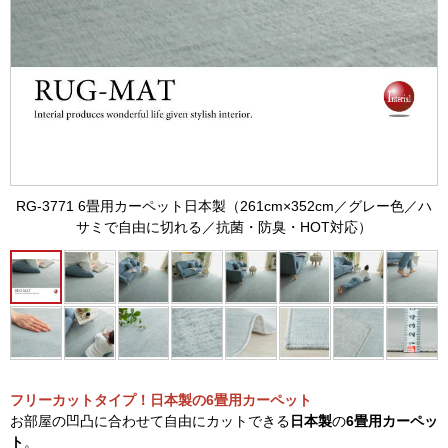
RG-3771 6畳用カーペット日本製（261cm×352cm／グレー色／ハ
サミで自由に切れる／抗菌・防臭・HOT対応）
フリーカットタイプ！日本製の6畳用カーペット
お部屋の凹凸に合わせて自由にカットできる
日本製
の
6畳用カーペッ
ト
。