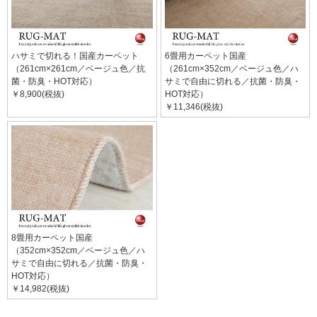
ハサミで切れる！国産カーペット
6畳用カーペット国産
（261cm×261cm／ベージュ色／抗
（261cm×352cm／ベージュ色／ハ
菌・防臭・HOT対応）
サミで自由に切れる／抗菌・防臭・
￥8,900(税抜)
HOT対応）
￥11,346(税抜)
8畳用カーペット国産
（352cm×352cm／ベージュ色／ハ
サミで自由に切れる／抗菌・防臭・
HOT対応）
￥14,982(税抜)