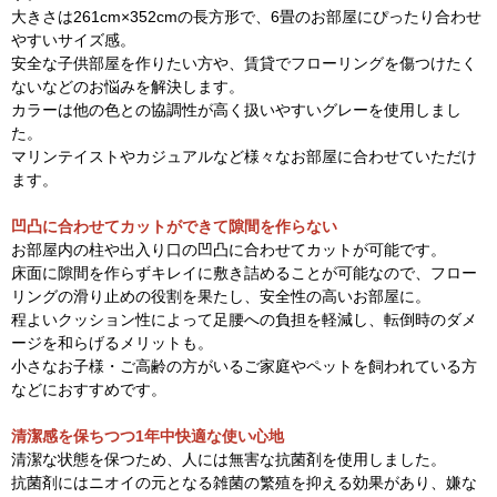
大きさは261cm×352cmの長方形で、6畳のお部屋にぴったり合わせ
やすいサイズ感。
安全な子供部屋を作りたい方や、賃貸でフローリングを傷つけたく
ないなどのお悩みを解決します。
カラーは他の色との協調性が高く扱いやすいグレーを使用しまし
た。
マリンテイストやカジュアルなど様々なお部屋に合わせていただけ
ます。
凹凸に合わせてカットができて隙間を作らない
お部屋内の柱や出入り口の凹凸に合わせてカットが可能です。
床面に隙間を作らずキレイに敷き詰めることが可能なので、フロー
リングの滑り止めの役割を果たし、安全性の高いお部屋に。
程よいクッション性によって足腰への負担を軽減し、転倒時のダメ
ージを和らげるメリットも。
小さなお子様・ご高齢の方がいるご家庭やペットを飼われている方
などにおすすめです。
清潔感を保ちつつ1年中快適な使い心地
清潔な状態を保つため、人には無害な抗菌剤を使用しました。
抗菌剤にはニオイの元となる雑菌の繁殖を抑える効果があり、嫌な