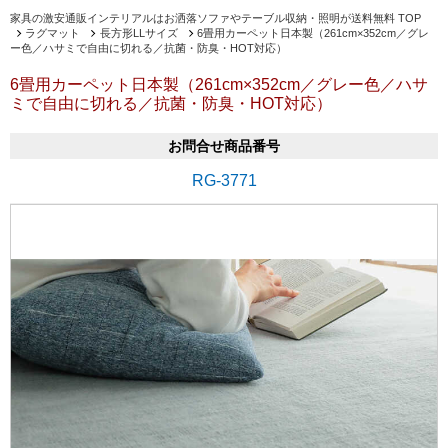
家具の激安通販インテリアルはお洒落ソファやテーブル収納・照明が送料無料 TOP
ラグマット
長方形LLサイズ
6畳用カーペット日本製（261cm×352cm／グレ
ー色／ハサミで自由に切れる／抗菌・防臭・HOT対応）
6畳用カーペット日本製（261cm×352cm／グレー色／ハサ
ミで自由に切れる／抗菌・防臭・HOT対応）
お問合せ商品番号
RG-3771