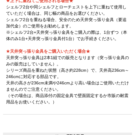
★上下に重ねてご使用される場合★
シェルフ2台や同シェルフとローチェストを上下に重ねて使用し
ていただく場合は、
同じ幅の商品をお選びください。
シェルフ2台を重ねる場合、
安全のため天井突っ張り金具（要追
加代金）のご使用をお勧めします。
※シェルフ2台+天井突っ張り金具をご購入の際は、1台ずつ（本
体のみ1台+天井突っ張り金具付1台）でお手続きください。
★天井突っ張り金具をご購入いただく場合★
天井突っ張り金具は2本1組での販売となります（突っ張り金具の
みの販売はしていません）。
シリーズ商品を重ねた状態（高さ約228cm）で、天井高236cm～
246cmに対応する部品です。
天井の高さが236cm未満や246cmより高い場合はご使用いただけ
ませんのでご注意ください。
（その場合は、商品添付の固定金具で壁面固定するか市販の耐震
用品をお使いください。）