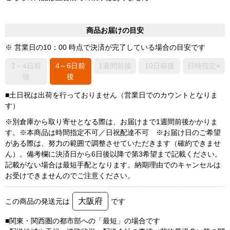
商品お届けの目安
※ 営業日の10：00 時点で決済が完了している場合の目安です
2～4日前
4～6日前
1週間前後
10日前後
日時指定×
後
後
■土日祝は出荷を行っておりません（営業日でのカウントとなりま
す）
※別倉庫から取り寄せとなる際は、お届けまで1週間前後かかりま
す。※本商品は時間指定不可／日祝配達不可 ※お届け日のご希望
がある際は、努力の範囲で調整させていただきます（確約できませ
ん）。備考欄に決済日から6日後以降で第3希望まで記載ください。
記載がない場合は最短手配となります。納期理由でのキャンセルは
お受けできませんのでご注意ください。
大阪府
この商品の発送元は
です
■関東・関西圏の都市部への「最短」の場合です