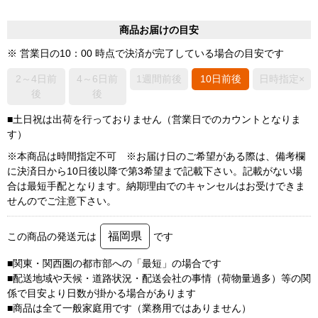
商品お届けの目安
※ 営業日の10：00 時点で決済が完了している場合の目安です
2～4日前
4～6日前
1週間前後
10日前後
日時指定×
後
後
■土日祝は出荷を行っておりません（営業日でのカウントとなりま
す）
※本商品は時間指定不可 ※お届け日のご希望がある際は、備考欄
に決済日から10日後以降で第3希望まで記載下さい。記載がない場
合は最短手配となります。納期理由でのキャンセルはお受けできま
せんのでご注意下さい。
福岡県
この商品の発送元は
です
■関東・関西圏の都市部への「最短」の場合です
■配送地域や天候・道路状況・配送会社の事情（荷物量過多）等の関
係で目安より日数が掛かる場合があります
■商品は全て一般家庭用です（業務用ではありません）