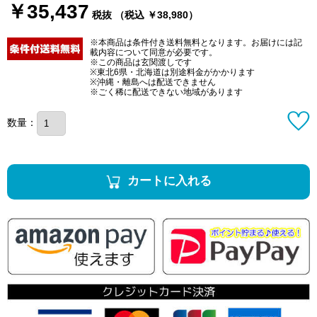
￥35,437
税抜 （税込 ￥38,980）
※本商品は条件付き送料無料となります。お届けには記
載内容について同意が必要です。
※この商品は玄関渡しです
※東北6県・北海道は別途料金がかかります
※沖縄・離島へは配送できません
※ごく稀に配送できない地域があります
数量：
カートに入れる