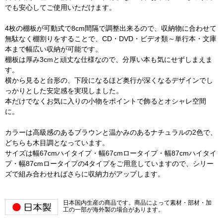
でも安心してご使用いただけます。
4枚の棚板が可動式で8cm間隔で調整出来るので、収納物に合わせて
無駄なく棚割りをすることで、CD・DVD・ビデオ類～単行本・文庫
本まで幅広い収納が可能です。
棚板は厚み3cmと頑丈な仕様なので、分厚い本も気にせずしまえま
す。
横から見ると台形の、下段になるほど奥行が深くなるデザインでし
っかりとした安定感を実現しました。
本だけでなくお気に入りの小物をポイントで飾るとオシャレ空間
に。
カラーは高級感のあるブラウンと温かみのあるナチュラルの2色で、
どちらも木目調となっています。
サイズは幅67cmハイタイプ・幅67cmロータイプ・幅87cmハイタイ
プ・幅87cmロータイプの4タイプをご用意していますので、シリー
ズで組み合わせればさらに収納力がアップします。
日本国内生産の商品です。商品によって素材・部材・加
工の一部が海外製の場合があります。