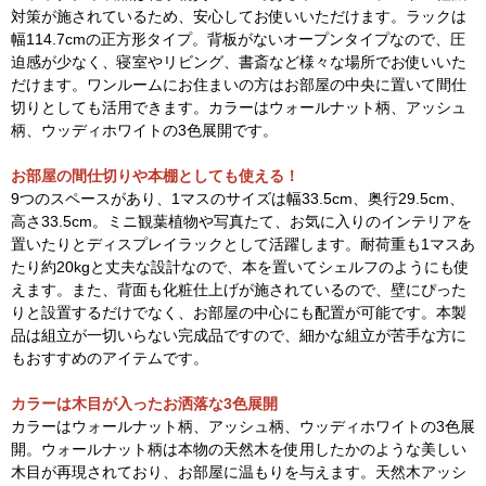
対策が施されているため、安心してお使いいただけます。ラックは
幅114.7cmの正方形タイプ。背板がないオープンタイプなので、圧
迫感が少なく、寝室やリビング、書斎など様々な場所でお使いいた
だけます。ワンルームにお住まいの方はお部屋の中央に置いて間仕
切りとしても活用できます。カラーはウォールナット柄、アッシュ
柄、ウッディホワイトの3色展開です。
お部屋の間仕切りや本棚としても使える！
9つのスペースがあり、1マスのサイズは幅33.5cm、奥行29.5cm、
高さ33.5cm。ミニ観葉植物や写真たて、お気に入りのインテリアを
置いたりとディスプレイラックとして活躍します。耐荷重も1マスあ
たり約20kgと丈夫な設計なので、本を置いてシェルフのようにも使
えます。また、背面も化粧仕上げが施されているので、壁にぴった
りと設置するだけでなく、お部屋の中心にも配置が可能です。本製
品は組立が一切いらない完成品ですので、細かな組立が苦手な方に
もおすすめのアイテムです。
カラーは木目が入ったお洒落な3色展開
カラーはウォールナット柄、アッシュ柄、ウッディホワイトの3色展
開。ウォールナット柄は本物の天然木を使用したかのような美しい
木目が再現されており、お部屋に温もりを与えます。天然木アッシ