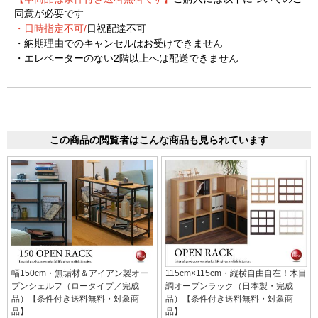
同意が必要です
・日時指定不可/
日祝配達不可
・納期理由でのキャンセルはお受けできません
・エレベーターのない2階以上へは配送できません
この商品の閲覧者はこんな商品も見られています
幅150cm・無垢材＆アイアン製オー
115cm×115cm・縦横自由自在！木目
プンシェルフ（ロータイプ／完成
調オープンラック（日本製・完成
品）【条件付き送料無料・対象商
品）【条件付き送料無料・対象商
品】
品】