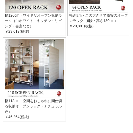
幅120cm・ワイドなオープン収納ラ
幅84cm・この大きさで激安のオープ
ック（白ホワイト・キッチン・リビ
ンラック（6段・高さ180cm）
ング・書斎など）
￥20,891(税抜)
￥23,619(税抜)
幅118cm・空間をおしゃれに間仕切
る収納オープンラック（ナチュラル
色）
￥45,264(税抜)