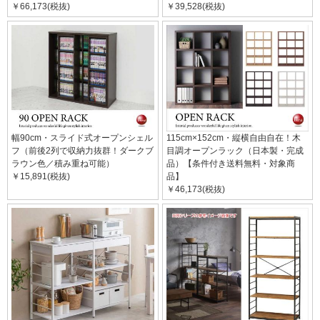
￥66,173(税抜)
￥39,528(税抜)
幅90cm・スライド式オープンシェル
115cm×152cm・縦横自由自在！木
フ（前後2列で収納力抜群！ダークブ
目調オープンラック（日本製・完成
ラウン色／積み重ね可能）
品）【条件付き送料無料・対象商
￥15,891(税抜)
品】
￥46,173(税抜)