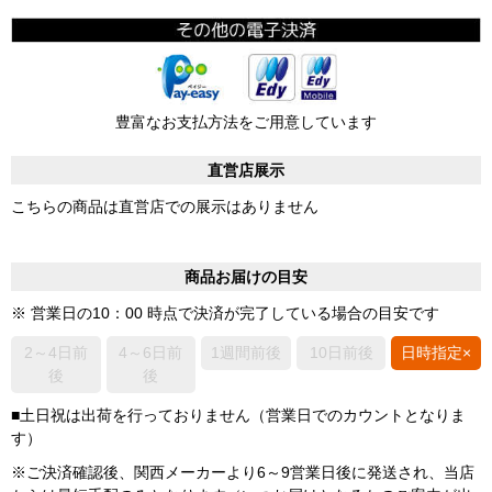
豊富なお支払方法をご用意しています
直営店展示
こちらの商品は直営店での展示はありません
商品お届けの目安
※ 営業日の10：00 時点で決済が完了している場合の目安です
2～4日前
4～6日前
1週間前後
10日前後
日時指定×
後
後
■土日祝は出荷を行っておりません（営業日でのカウントとなりま
す）
※ご決済確認後、関西メーカーより6～9営業日後に発送され、当店