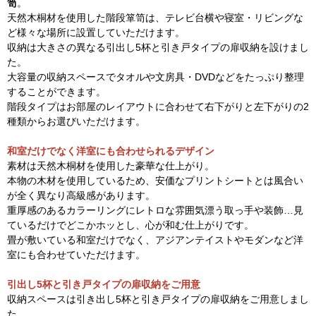
笥
。
天然木桐材を使用した階段箪笥は、テレビ台横や寝室・リビングな
ど様々な場所に設置していただけます。
収納は大きさの異なる引出し5杯と引き戸タイプの扉収納を設けまし
た。
大容量の収納スペースでタオルや文房具・DVDなどをたっぷり整理
することができます。
階段タイプはお部屋のレイアウトに合わせて右下がりと左下がりの2
種類からお選びいただけます。
和室だけでなく洋室にも合わせられるデザイン
素材は天然木桐材を使用した豪華な仕上がり。
本物の木材を使用しているため、安価なプリントシートとは風合い
が全く異なり高級感があります。
重厚感のあるカラーリングにレトロな雰囲気漂う取っ手や装飾…見
ているだけでどこかホッとし、心が和む仕上がりです。
畳が敷いている和室だけでなく、アジアンテイストやモダンなど洋
室にも合わせていただけます。
引出し5杯と引き戸タイプの扉収納をご用意
収納スペースは引き出し5杯と引き戸タイプの扉収納をご用意しまし
た。