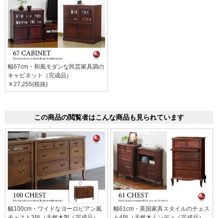
幅67cm・和風モダンな民芸家具調の
キャビネット（完成品）
￥27,255(税抜)
この商品の閲覧者はこんな商品も見られています
幅100cm・ワイドなヨーロピアン風
幅61cm・英国家具スタイルのチェス
チェスト3段（天然木製／完成品）
ト4段（天然木ミンディ／完成品）