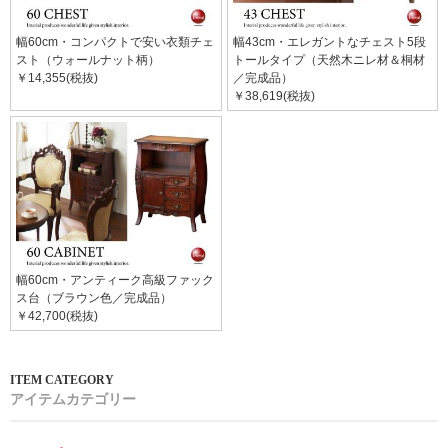
幅60cm・コンパクトで安い衣類チェ
幅43cm・エレガントなチェスト5段
スト（ウォールナット柄）
トールタイプ（天然木ニレ材＆桐材
￥14,355(税抜)
／完成品）
￥38,619(税抜)
幅60cm・アンティーク高級ファック
ス台（ブラウン色／完成品）
￥42,700(税抜)
アイテムカテゴリー