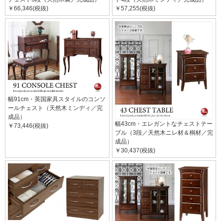
￥66,346(税抜)
￥57,255(税抜)
幅91cm・英国家具スタイルのコンソ
ールチェスト（天然木ミンディ／完
成品）
幅43cm・エレガントなチェストテー
￥73,446(税抜)
ブル（3段／天然木ニレ材＆桐材／完
成品）
￥30,437(税抜)