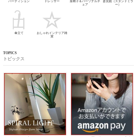
パーティション
ドレッサー
座椅子＆パーソナルチ
姿見鏡（スタンドミラ
ェア
ー）
傘立て
おしゃれインテリア雑
貨
トピックス