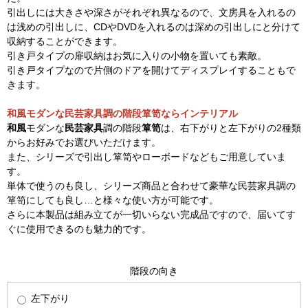
引出しには大きさや深さがそれぞれ異なるので、文房具を入れるの
は浅めの引出しに、CDやDVDを入れるのは深めの引出しにと分けて
収納することができます。
引き戸タイプの扉収納はお気に入りの小物を置いても素敵。
引き戸タイプなので片側のドアを開けてディスプレイすることもで
きます。
和風モダンな民芸家具調の階段箪笥ならインテリアル
和風
モダンな
民芸家具
調の階段
箪笥
は、右下がりと左下がりの2種類
からお好みでお選びいただけます。
また、シリーズで引出し箪笥やローボードなどもご用意していま
す。
単体で使うのも良し、シリーズ商品と合わせて豪華な民芸家具調の
箪笥にしても良し…と様々な使い方が可能です。
さらに本製品は組み立てが一切いらない完成品ですので、届いてす
ぐに使用できるのも魅力的です。
階段の向き
左下がり