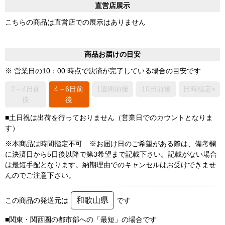
直営店展示
こちらの商品は直営店での展示はありません
商品お届けの目安
※ 営業日の10：00 時点で決済が完了している場合の目安です
2～4日前
4～6日前
1週間前後
10日前後
日時指定×
後
後
■土日祝は出荷を行っておりません（営業日でのカウントとなりま
す）
※本商品は時間指定不可 ※お届け日のご希望がある際は、備考欄
に決済日から5日後以降で第3希望まで記載下さい。記載がない場合
は最短手配となります。納期理由でのキャンセルはお受けできませ
んのでご注意下さい。
和歌山県
この商品の発送元は
です
■関東・関西圏の都市部への「最短」の場合です