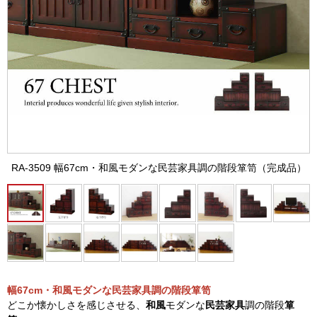
RA-3509 幅67cm・和風モダンな民芸家具調の階段箪笥（完成品）
幅67cm・和風モダンな民芸家具調の階段箪笥
どこか懐かしさを感じさせる、
和風
モダンな
民芸家具
調の階段
箪