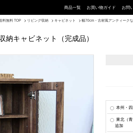
商品一覧
お買い物ガイド
お問
料無料 TOP
リビング収納
キャビネット
幅70cm・古材風アンティーク
な収納キャビネット（完成品）
本州・四
東北（青
追加