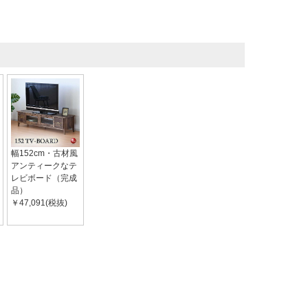
幅152cm・古材風
アンティークなテ
レビボード（完成
品）
￥47,091(税抜)