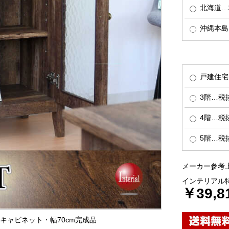
北海道…税
沖縄本島…
戸建住宅
3階…税抜
4階…税抜
5階…税抜
メーカー参考上
インテリアル
￥39,8
納キャビネット・幅70cm完成品