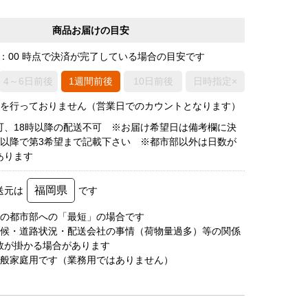
商品お届けの目安
0：00 時点で決済が完了している場合の目安です
4～6日前後
1週間前後
10日前後
日時指定×
荷を行っておりません（営業日でのカウントとなります）
可、18時以降の配送不可 ※お届け希望日は備考欄に決
後以降で第3希望まで記載下さい ※都市部以外は日数が
あります
福岡県
送元は
です
圏の都市部への「最短」の場合です
天候・道路状況・配送会社の事情（荷物量過多）等の関係
数が掛かる場合があります
一般家庭用です（業務用ではありません）