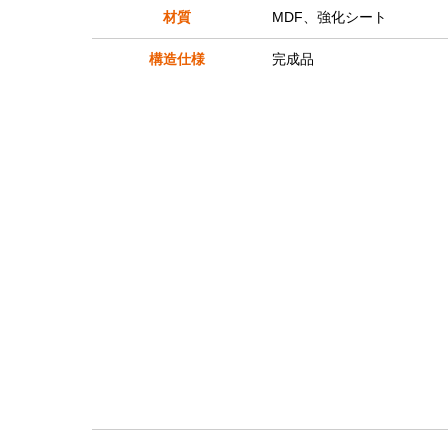
材質
MDF、強化シート
構造仕様
完成品