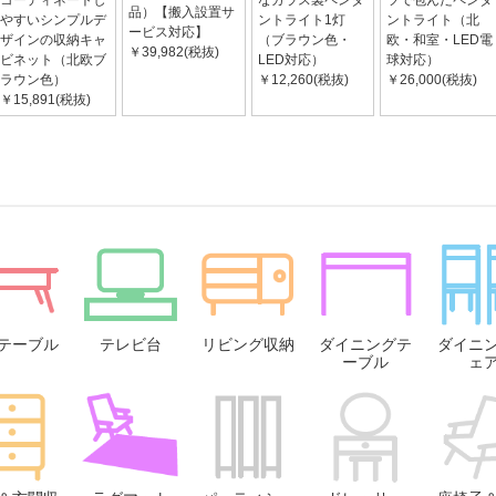
コーディネートし
なガラス製ペンダ
ツで包んだペンダ
品）【搬入設置サ
やすいシンプルデ
ントライト1灯
ントライト（北
ービス対応】
ザインの収納キャ
（ブラウン色・
欧・和室・LED電
￥39,982(税抜)
ビネット（北欧ブ
LED対応）
球対応）
ラウン色）
￥12,260(税抜)
￥26,000(税抜)
￥15,891(税抜)
テーブル
テレビ台
リビング収納
ダイニングテ
ダイニ
ーブル
ェ