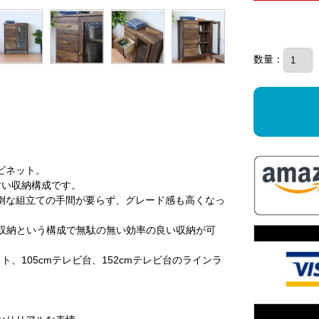
数量：
ビネット。
すい収納構成です。
倒な組立ての手間が要らず、グレード感も高くなっ
扉収納という構成で無駄の無い効率の良い収納が可
ト、105cmテレビ台、152cmテレビ台のラインラ