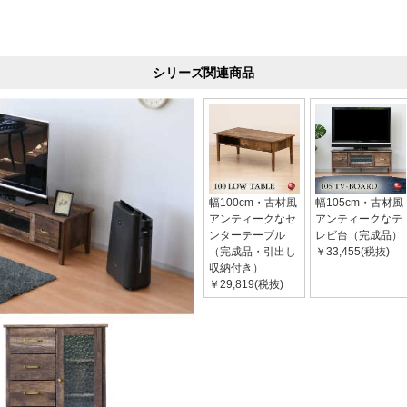
シリーズ関連商品
幅100cm・古材風
幅105cm・古材風
アンティークなセ
アンティークなテ
ンターテーブル
レビ台（完成品）
（完成品・引出し
￥33,455(税抜)
収納付き）
￥29,819(税抜)