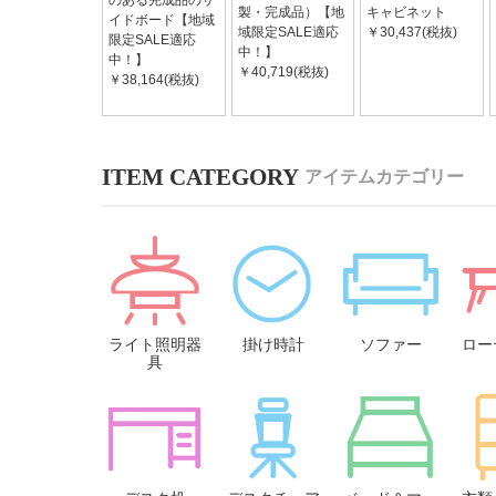
のある完成品のサ
製・完成品）【地
キャビネット
イドボード【地域
域限定SALE適応
￥30,437(税抜)
限定SALE適応
中！】
中！】
￥40,719(税抜)
￥38,164(税抜)
アイテムカテゴリー
ライト照明器
掛け時計
ソファー
ロー
具