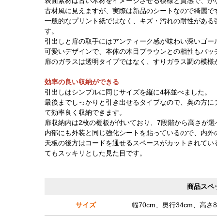
表面素材は古い木材をイメージさせる模様と質感で、か
古材風に見えますが、実際は新品のシートなので綺麗で
一般的なプリント紙ではなく、キズ・汚れの耐性がある
す。
引出しと扉の取手にはアンティーク感が味わい深いゴー
可愛いデザインで、本体の木目ブラウンとの相性もバッ
扉のガラスは透明タイプではなく、すりガラス調の模様
効率の良い収納ができる
引出しはシンプルに同じサイズを縦に4杯並べました。
最後までしっかりと引き出せるタイプなので、奥の方に
て効率良く収納できます。
扉収納内は2枚の棚板が付いており、7段階から高さが選
内部にも外装と同じ強化シートを貼っているので、内外
天板の後方はコードを通せるスペースがカットされている
てもスッキリとした見た目です。
商品スペ
サイズ
幅70cm、奥行34cm、高さ8