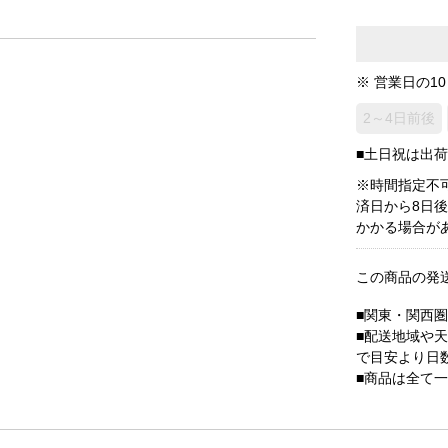
※ 営業日の1
2～4日前後
■土日祝は出
※時間指定不
済日から8日
かかる場合が
この商品の発
■関東・関西
■配送地域や
で目安より日
■商品は全て