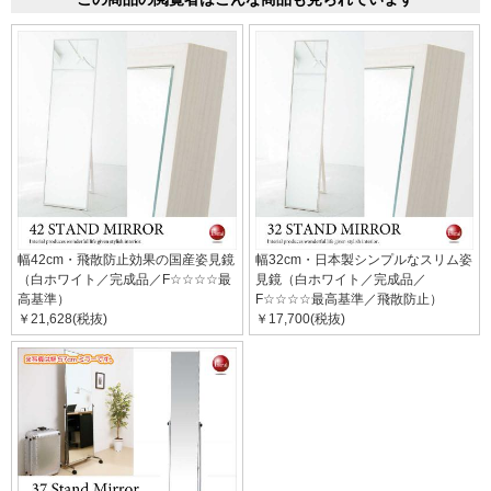
幅42cm・飛散防止効果の国産姿見鏡
幅32cm・日本製シンプルなスリム姿
（白ホワイト／完成品／F☆☆☆☆最
見鏡（白ホワイト／完成品／
高基準）
F☆☆☆☆最高基準／飛散防止）
￥21,628(税抜)
￥17,700(税抜)