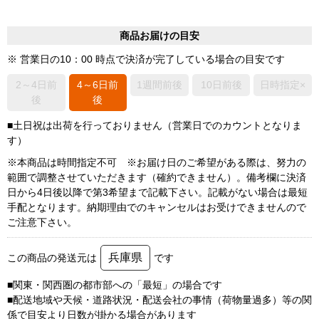
商品お届けの目安
※ 営業日の10：00 時点で決済が完了している場合の目安です
2～4日前
4～6日前
1週間前後
10日前後
日時指定×
後
後
■土日祝は出荷を行っておりません（営業日でのカウントとなりま
す）
※本商品は時間指定不可 ※お届け日のご希望がある際は、努力の
範囲で調整させていただきます（確約できません）。備考欄に決済
日から4日後以降で第3希望まで記載下さい。記載がない場合は最短
手配となります。納期理由でのキャンセルはお受けできませんので
ご注意下さい。
兵庫県
この商品の発送元は
です
■関東・関西圏の都市部への「最短」の場合です
■配送地域や天候・道路状況・配送会社の事情（荷物量過多）等の関
係で目安より日数が掛かる場合があります