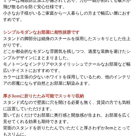
ミラーは飛散防止加工が施されており、万が一鏡が割れても破片が
飛び散るのを防ぐ安心仕様です。
小さなお子様がいるご家庭から一人暮らしの方まで幅広い層におす
すめです。
シンプルモダンなお部屋に相性抜群です
スタンドの脚部分は細身のスチールを採用したスッキリとした仕上
がりです。
どこか都会的なモダンな雰囲気を残しつつ、過度な装飾を避けたシ
ンプルデザインにまとまりました。
モノトーンなインテリアやスタイリッシュでクールなお部屋など幅
広いテイストにおすすめです。
カラーは主張の少ないホワイトを採用しているため、他のインテリ
アの邪魔にならず自然とお部屋に馴染みます。
厚さ3cmに折りたたみ可能でスッキリ収納
スタンド式なので壁面に穴を開ける必要も無く、賃貸の方でも気軽
に設置していただけます。
置いておくだけでお部屋に奥行感と開放感が生まれ、お部屋を広く
見せてくれる効果も期待できます。
背面のスタンドを折りたたんでいただくと厚さわずか3cmととって
もスリムに。