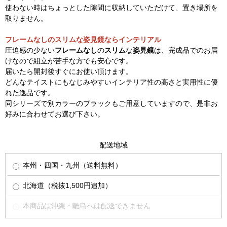
使わない時はちょっとした隙間に収納していただけて、置き場所を
取りません。
フレームなしのスリムな姿見鏡ならインテリアル
圧迫感の少ない
フレームなし
の
スリム
な
姿見鏡
は、完成品でのお届
けなので組立が苦手な方でも安心です。
届いたら開封後すぐにお使い頂けます。
どんなテイストにもなじみやすいインテリア性の高さと実用性に優
れた逸品です。
同シリーズで別カラーのブラックもご用意していますので、是非お
好みに合わせてお選び下さい。
配送地域
本州・四国・九州（送料無料）
北海道（税抜1,500円追加）
本商品は沖縄・離島へは配送できません