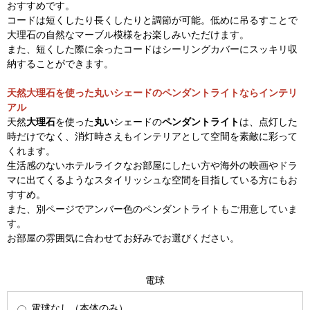
おすすめです。
コードは短くしたり長くしたりと調節が可能。低めに吊るすことで
大理石の自然なマーブル模様をお楽しみいただけます。
また、短くした際に余ったコードはシーリングカバーにスッキリ収
納することができます。
天然大理石を使った丸いシェードのペンダントライトならインテリ
アル
天然
大理石
を使った
丸い
シェードの
ペンダントライト
は、点灯した
時だけでなく、消灯時さえもインテリアとして空間を素敵に彩って
くれます。
生活感のないホテルライクなお部屋にしたい方や海外の映画やドラ
マに出てくるようなスタイリッシュな空間を目指している方にもお
すすめ。
また、別ページでアンバー色のペンダントライトもご用意していま
す。
お部屋の雰囲気に合わせてお好みでお選びください。
電球
電球なし（本体のみ）