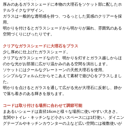
厚みのあるガラスシェードに本物の大理石をソケット部に配したホ
テルライクなデザイン。
ガラスは一般的な透明感を持つ、つるっとした質感のクリアーを採
用。
明かりを付けるとガラスシェードから明かりが漏れ、雰囲気のある
空間づくりにぴったりです。
クリアなガラスシェードに大理石をプラス
少し厚めに仕上げたガラスシェード。
クリアなガラスシェードなので、明かりを灯すとガラス越しからほ
のかな光がお部屋に広がり温かみのある空間を演出します。
ソケットにはクールなグレートーンの天然大理石を使用。
シンプルなフォルムだからそこあえて素材で遊び心をプラスしまし
た。
明かりを点けるとガラスを通して広がる光が大理石に反射し、静か
で落ち着きのある輝きを放ちます。
コードは取り付ける場所に合わせて調節可能
まあるいシェードは直径16cmと様々な場所に使いやすい大きさ。
玄関やトイレ・キッチンなど小さいスペースには1灯使い、ダイニン
グテーブルやキッチンカウンターの上など広い空間には複数使いが