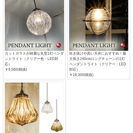
カットガラスが綺麗な丸型1灯ペンダ
吹き抜けや高い天井におすすめ！最
ントライト（クリアー色・LED対
大長さ240cmロングチェーンの1灯
応）
ペンダントライト（クリアー・LED
￥9,560(税抜)
対応）
￥16,300(税抜)