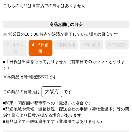
こちらの商品は直営店での展示はありません
商品お届けの目安
※ 営業日の10：00 時点で決済が完了している場合の目安です
2～4日前
4～6日前
1週間前後
10日前後
日時指定×
後
後
■土日祝は出荷を行っておりません（営業日でのカウントとなりま
す）
※本商品は時間指定不可です
大阪府
この商品の発送元は
です
■関東・関西圏の都市部への「最短」の場合です
■配送地域や天候・道路状況・配送会社の事情（荷物量過多）等の関
係で目安より日数が掛かる場合があります
■商品は全て一般家庭用です（業務用ではありません）