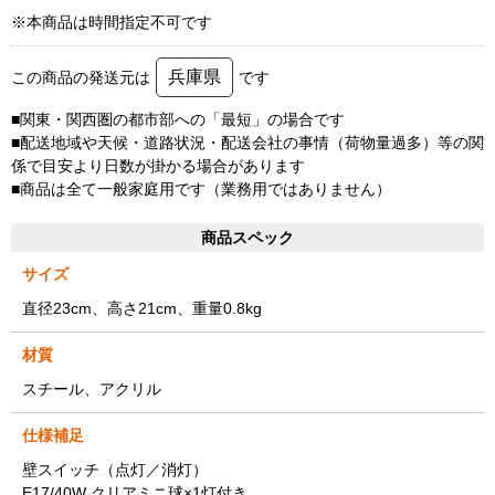
※本商品は時間指定不可です
兵庫県
この商品の発送元は
です
■関東・関西圏の都市部への「最短」の場合です
■配送地域や天候・道路状況・配送会社の事情（荷物量過多）等の関
係で目安より日数が掛かる場合があります
■商品は全て一般家庭用です（業務用ではありません）
商品スペック
サイズ
直径23cm、高さ21cm、重量0.8kg
材質
スチール、アクリル
仕様補足
壁スイッチ（点灯／消灯）
E17/40W クリアミニ球×1灯付き