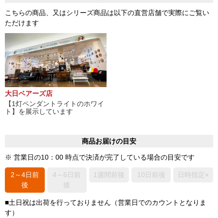
こちらの商品、又はシリーズ商品は以下の直営店舗で実際にご覧い
ただけます
大日ベアーズ店
【1灯ペンダントライトのホワイ
ト】を展示しています
商品お届けの目安
※ 営業日の10：00 時点で決済が完了している場合の目安です
2～4日前
4～6日前
1週間前後
10日前後
日時指定×
後
後
■土日祝は出荷を行っておりません（営業日でのカウントとなりま
す）