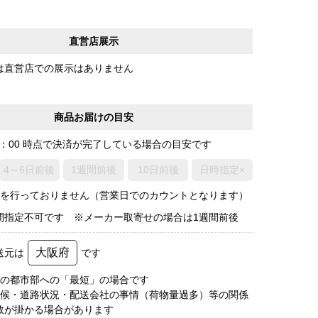
直営店展示
は直営店での展示はありません
商品お届けの目安
0：00 時点で決済が完了している場合の目安です
4～6日前後
1週間前後
10日前後
日時指定×
荷を行っておりません（営業日でのカウントとなります）
間指定不可です ※メーカー取寄せの場合は1週間前後
大阪府
送元は
です
圏の都市部への「最短」の場合です
天候・道路状況・配送会社の事情（荷物量過多）等の関係
数が掛かる場合があります