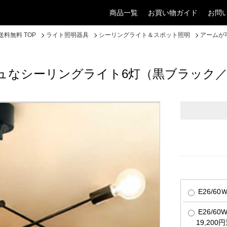
商品一覧
お買い物ガイド
お問
料無料 TOP
ライト照明器具
シーリングライト＆スポット照明
アームが
ュなシーリングライト6灯（黒ブラック／
E26/6
E26/6
19,200