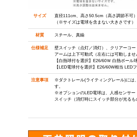
サイズ
直径111cm、高さ50.5cm（高さ調節不可）
（※サイズは電球を含まない大きさです）
材質
スチール、真鍮
仕様補足
壁スイッチ（点灯／消灯）、クリアーコー
アームは上下可動式（左右には可動しませ
【白熱球付を選択】E26/60Ｗ 白熱ボール
【LED電球付を選択】E26/60W相当 LE
注意事項
※ダクトレール(ライティングレール)に
す。
※オプションのLED電球は、人感センサ
スイッチ（消灯時にスイッチ部分が光るも