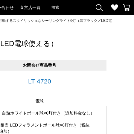
い合わせ
直営店一覧
可動するスタイリッシュなシーリングライト6灯（黒ブラック／LED電
LED電球使える）
お問合せ商品番号
LT-4720
電球
0Ｗ 白熱ホワイトボール球×6灯付き（追加料金なし）
0W相当 LEDフィラメントボール球×6灯付き（税抜
円追加）