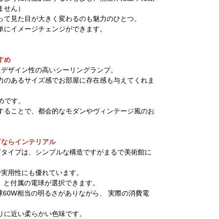
ません）
って見た目が大きく変わるのも魅力のひとつ。
単にイメージチェンジができます。
すめ
たデザイン性の高いシーリングランプ。
力のあるサイズ感でお部屋に存在感も与えてくれま
めです。
することで、都会的なモダンやヴィンテージ風のお
灯ならインテリアル
灯タイプは、シンプルな構造ですがまるで美術館に
。
で実用性にも優れています。
）と付属の電球が選択できます。
球60W相当の明るさがありながら、 実際の消費電
りに近い柔らかい色味です。