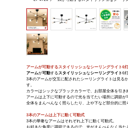
アームが可動するスタイリッシュなシーリングライト6
アーム
が
可動
する
スタイリッシュ
な
シーリングライト
6
3本のアームが交互に配されたシーリングライトは見る
す。
カラーはシックなブラックカラーで、お部屋全体を引き
アームは上下に可動するので光を当てたい場所に調節が
全体をまんべんなく照らしたり、上や下など部分的に照
3本のアームは上下に動く可動式
3本の華奢なアームはそれぞれ上下に動く可動式。
お好きな角度に調節できるので、光がまんべんなく当た