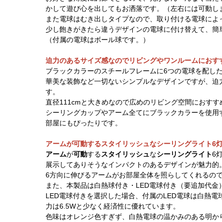
かして遊び心を出してもお洒落です。（左右には可動し
また電球はむき出しタイプなので、取り付ける電球によ
少し飽きがきたら違うデザインの電球に付け替えて、簡
（付属の電球はボール球です。）
迫力のあるサイズ感なのでリビングやワンルームにおす
ブラックカラーのスチールフレームに6つの電球を配し
華美な装飾など一切ないシンプルなデザインですが、迫
す。
直径111cmと大きめなので広めのリビング空間におすす
シーリングカップやアーム全てにブラックカラーを使用
部屋にもぴったりです。
アームが可動するスタイリッシュなシーリングライト6
アーム
が
可動
する
スタイリッシュ
な
シーリングライト
6
展示してありそうなインパクトのあるデザインが魅力的
6方向に伸びるアームがお部屋全体を照らしてくれるの
また、本製品は白熱球付き・LED電球付き（要追加代金
LED電球付きを選択した場合、付属のLED電球は白熱電
力は6.5Wと少なく経済性に優れています。
色味はオレンジ色すぎず、白熱電球の温かみのある明か