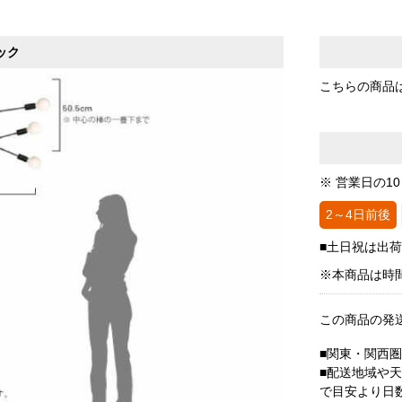
ック
こちらの商品
※ 営業日の1
2～4日前後
■土日祝は出
※本商品は時
この商品の発
■関東・関西
■配送地域や
で目安より日