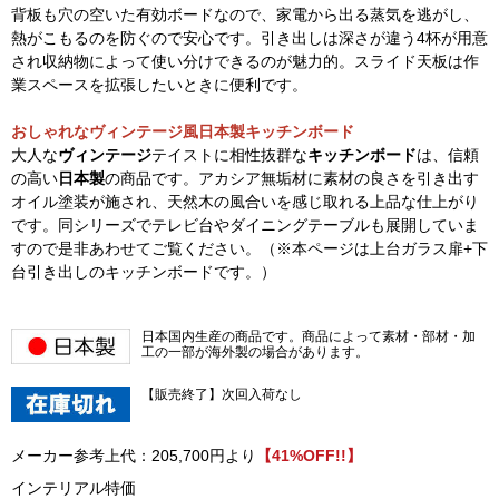
背板も穴の空いた有効ボードなので、家電から出る蒸気を逃がし、
熱がこもるのを防ぐので安心です。引き出しは深さが違う4杯が用意
され収納物によって使い分けできるのが魅力的。スライド天板は作
業スペースを拡張したいときに便利です。
おしゃれなヴィンテージ風日本製キッチンボード
大人な
ヴィンテージ
テイストに相性抜群な
キッチンボード
は、信頼
の高い
日本製
の商品です。アカシア無垢材に素材の良さを引き出す
オイル塗装が施され、天然木の風合いを感じ取れる上品な仕上がり
です。同シリーズでテレビ台やダイニングテーブルも展開していま
すので是非あわせてご覧ください。（※本ページは上台ガラス扉+下
台引き出しのキッチンボードです。）
日本国内生産の商品です。商品によって素材・部材・加
工の一部が海外製の場合があります。
【販売終了】次回入荷なし
メーカー参考上代：205,700円より
【41%OFF!!】
インテリアル特価