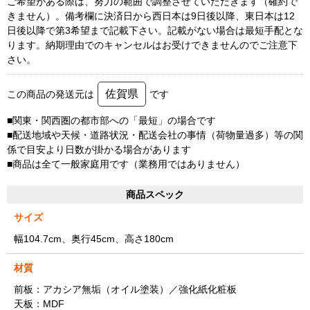
ご希望がある際は、努力の範囲で調整させていただきます（確約で
きません）。備考欄に決済日から西日本は9日後以降、東日本は12
日後以降で第3希望まで記載下さい。記載がない場合は最短手配とな
ります。納期理由でのキャンセルはお受けできませんのでご注意下
さい。
佐賀県
この商品の発送元は
です
■関東・関西圏の都市部への「最短」の場合です
■配送地域や天候・道路状況・配送会社の事情（荷物量過多）等の関
係で目安より日数が掛かる場合があります
■商品は全て一般家庭用です（業務用ではありません）
商品スペック
サイズ
幅104.7cm、奥行45cm、高さ180cm
材質
前板：アカシア無垢（オイル塗装）／強化紙化粧板
天板：MDF