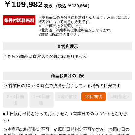
￥109,982
税抜 （税込 ￥120,980）
※本商品は条件付き送料無料となります。お届けには記
載内容について同意が必要です。
※この商品は玄関渡しです。
※北海道・沖縄本島は別途料金がかかります。
※離島は配送できません。
直営店展示
こちらの商品は直営店での展示はありません
商品お届けの目安
※ 営業日の10：00 時点で決済が完了している場合の目安です
2～4日前
4～6日前
1週間前後
10日前後
日時指定×
後
後
■土日祝は出荷を行っておりません（営業日でのカウントとなりま
す）
※本商品は時間指定不可 ※原則日時指定不可ですが、お届け日の