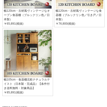
幅120cm・古材風ヴィンテージなオ
幅120cm・古材風ヴィンテージな食
ープン食器棚（ブルックリン色／日
器棚（ブルックリン色／引き戸／日
本製）
本製）
￥65,891(税抜)
￥76,800(税抜)
幅105cm・食器棚北欧ナチュラルテ
イスト（日本製・完成品）【条件付
き送料無料・対象商品】
￥85,891(税抜)