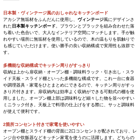
日本製・ヴィンテージ風のおしゃれなキッチンボード
アカシア無垢材をふんだんに使用し、
ヴィンテージ
風にデザインさ
れた
日本製キッチンボード
。ブラウンとブラックを組み合わせた落
ち着いた色合いで、大人なインテリア空間にマッチします。手が触
れやすい場所に無垢材を使用しているので、木の温もりを肌触りで
も感じていただけます。使い勝手の良い収納構成で実用性も抜群で
す。
多機能な収納構成でキッチン周りがすっきり
収納は上から扉収納・オープン棚・調味料ラック・引き出し・スラ
イド天板・スライド棚といった多機能な構成です。これ一台に食器
や調理器具・家電をひとまとめにできるので、キッチン周りがすっ
きり片付きます。扉収納内は効率よく収納ができる可動式の棚を使
用しました。オープン棚上部は調味料など細々した物を並べやすい
ミニラック付き。天板上で料理の仕上げをする際に、サッと調味料
が使えて便利です。
2箇所コンセント付きで家電を使いやすい
オープン棚とスライド棚の背面に2口コンセントが配されており、レ
ンジ台や炊飯器などキッチン家電を使うのに活躍します。どちらの