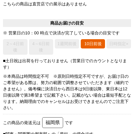
こちらの商品は直営店での展示はありません
商品お届けの目安
※ 営業日の10：00 時点で決済が完了している場合の目安です
2～4日前
4～6日前
1週間前後
10日前後
日時指定×
後
後
■土日祝は出荷を行っておりません（営業日でのカウントとなりま
す）
※本商品は時間指定不可 ※原則日時指定不可ですが、お届け日の
ご希望がある際は、努力の範囲で調整させていただきます（確約で
きません）。備考欄に決済日から西日本は9日後以降、東日本は12
日後以降で第3希望まで記載下さい。記載がない場合は最短手配とな
ります。納期理由でのキャンセルはお受けできませんのでご注意下
さい。
福岡県
この商品の発送元は
です