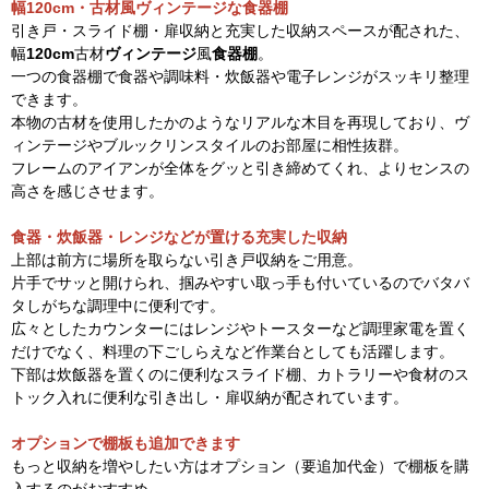
幅120cm・古材風ヴィンテージな食器棚
引き戸・スライド棚・扉収納と充実した収納スペースが配された、
幅
120cm
古材
ヴィンテージ
風
食器棚
。
一つの食器棚で食器や調味料・炊飯器や電子レンジがスッキリ整理
できます。
本物の古材を使用したかのようなリアルな木目を再現しており、ヴ
ィンテージやブルックリンスタイルのお部屋に相性抜群。
フレームのアイアンが全体をグッと引き締めてくれ、よりセンスの
高さを感じさせます。
食器・炊飯器・レンジなどが置ける充実した収納
上部は前方に場所を取らない引き戸収納をご用意。
片手でサッと開けられ、掴みやすい取っ手も付いているのでバタバ
タしがちな調理中に便利です。
広々としたカウンターにはレンジやトースターなど調理家電を置く
だけでなく、料理の下ごしらえなど作業台としても活躍します。
下部は炊飯器を置くのに便利なスライド棚、カトラリーや食材のス
トック入れに便利な引き出し・扉収納が配されています。
オプションで棚板も追加できます
もっと収納を増やしたい方はオプション（要追加代金）で棚板を購