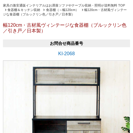
家具の激安通販インテリアルはお洒落ソファやテーブル収納・照明が送料無料 TOP
食器棚＆キッチン収納
食器棚（～幅120cm）
幅120cm・古材風ヴィンテー
ジな食器棚（ブルックリン色／引き戸／日本製）
幅120cm・古材風ヴィンテージな食器棚（ブルックリン色
／引き戸／日本製）
お問合せ商品番号
KI-2068