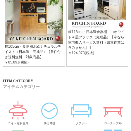
幅118cm・日本製食器棚 白ホワイ
ト＆黒ブラック（完成品）【今なら
室内搬入サービス無料（組立作業は
幅105cm・食器棚北欧ナチュラルテ
含みません）】
イスト（日本製・完成品）【条件付
￥124,073(税抜)
き送料無料・対象商品】
￥85,891(税抜)
アイテムカテゴリー
ライト照明器具
掛け時計
ソファー
ローテーブル