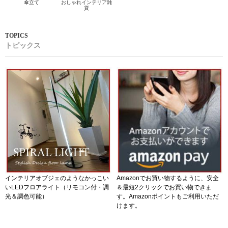
傘立て
おしゃれインテリア雑
貨
トピックス
インテリアオブジェのようなかっこい
Amazonでお買い物するように、安全
いLEDフロアライト（リモコン付・調
＆最短2クリックでお買い物できま
光＆調色可能）
す。Amazonポイントもご利用いただ
けます。