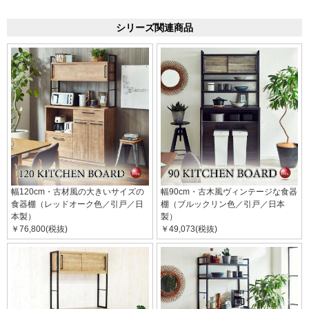
シリーズ関連商品
幅120cm・古材風の大きいサイズの
幅90cm・古木風ヴィンテージな食器
食器棚（レッドオーク色／引戸／日
棚（ブルックリン色／引戸／日本
本製）
製）
￥76,800(税抜)
￥49,073(税抜)