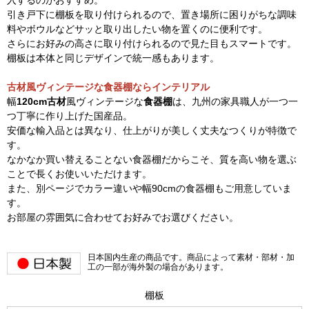
入するのがおすすめ。
引き戸下に棚板を取り付けられるので、置き場所に困りがちな調味
料やボウルなどサッと取り出したい物を置くのに便利です。
さらにお好みの高さに取り付けられるので見た目もスマートです。
棚板は本体と同じデザインで統一感もあります。
古材風ヴィンテージな食器棚ならインテリアル
幅
120cm古材
風ヴィンテージな
食器棚
は、九州の家具職人が一つ一
つ丁寧に作り上げた国産品。
安価な輸入品とは異なり、仕上がりが美しく丈夫なつくりが特徴で
す。
なかなか買い替えることない食器棚だからこそ、質を高い物を選ぶ
ことで長くお使いいただけます。
また、別ページでカラー違いや幅90cmの食器棚もご用意していま
す。
お部屋の雰囲気に合わせてお好みでお選びください。
日本国内生産の商品です。商品によって素材・部材・加
工の一部が海外製の場合があります。
棚板