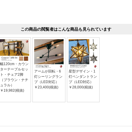
この商品の閲覧者はこんな商品も見られています
幅120cm・カウン
ターテーブルセッ
アームが回転・6
星型デザイン・1
ト・チェア2脚
灯シーリングラン
灯ペンダントラン
（ブラウン・ナチ
プ（LED対応）
プ（LED対応）
ュラル）
￥23,400(税抜)
￥28,000(税抜)
￥19,982(税抜)