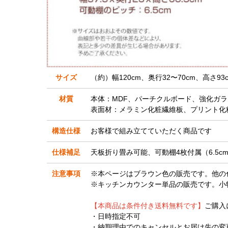
サイズ
（約）幅120cm、奥行32〜70cm、高さ93c
材質
本体：MDF、パーチクルボード、強化ガラ
表面材：メラミン化粧繊維板、プリント化
構造仕様
お客様で組み立てていただく商品です
仕様補足
天板折り畳み可能、可動棚4枚付属（6.5c
注意事項
※本ページはブラウン色の販売です。他の
※キッチンカウンター単品の販売です。小
【本商品は条件付き送料無料です】
ご購入
・日時指定不可
・納期理由でのキャンセルとお届け先の変