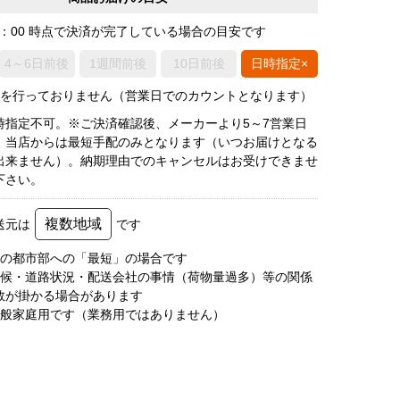
0：00 時点で決済が完了している場合の目安です
4～6日前後
1週間前後
10日前後
日時指定×
荷を行っておりません（営業日でのカウントとなります）
時指定不可。※ご決済確認後、メーカーより5～7営業日
、当店からは最短手配のみとなります（いつお届けとなる
出来ません）。納期理由でのキャンセルはお受けできませ
下さい。
複数地域
送元は
です
圏の都市部への「最短」の場合です
天候・道路状況・配送会社の事情（荷物量過多）等の関係
数が掛かる場合があります
一般家庭用です（業務用ではありません）