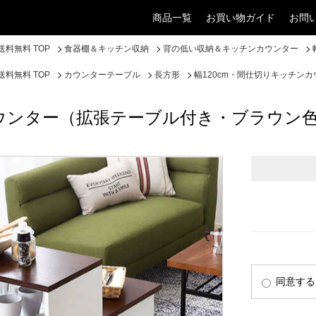
商品一覧
お買い物ガイド
お問
料無料 TOP
食器棚＆キッチン収納
背の低い収納＆キッチンカウンター
料無料 TOP
カウンターテーブル
長方形
幅120cm・間仕切りキッチン
カウンター（拡張テーブル付き・ブラウン
同意する