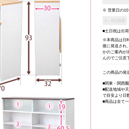
※ 営業日の1
2～4日前後
■土日祝は出
※本商品は日
後に発送され
かのご案内が
んのでご注意
この商品の発
■関東・関西
■配送地域や
で目安より日
■商品は全て