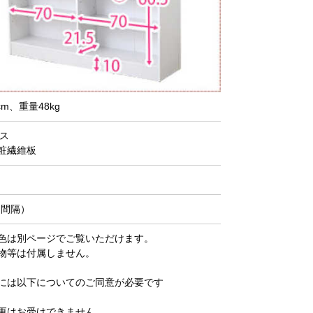
m、重量48kg
ス
粧繊維板
m間隔）
色は別ページでご覧いただけます。
物等は付属しません。
には以下についてのご同意が必要です
更はお受けできません。