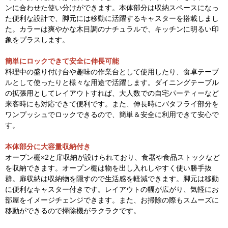
ンに合わせた使い分けができます。本体部分は収納スペースになっ
た便利な設計で、脚元には移動に活躍するキャスターを搭載しまし
た。カラーは爽やかな木目調のナチュラルで、キッチンに明るい印
象をプラスします。
簡単にロックできて安全に伸長可能
料理中の盛り付け台や趣味の作業台として使用したり、食卓テーブ
ルとして使ったりと様々な用途で活躍します。ダイニングテーブル
の拡張用としてレイアウトすれば、大人数での自宅パーティーなど
来客時にも対応できて便利です。また、伸長時にバタフライ部分を
ワンプッシュでロックできるので、簡単＆安全に利用できて安心で
す。
本体部分に大容量収納付き
オープン棚×2と扉収納が設けられており、食器や食品ストックなど
を収納できます。オープン棚は物を出し入れしやすく使い勝手抜
群。扉収納は収納物を隠すので生活感を軽減できます。脚元は移動
に便利なキャスター付きです。レイアウトの幅が広がり、気軽にお
部屋をイメージチェンジできます。また、お掃除の際もスムーズに
移動ができるので掃除機がラクラクです。