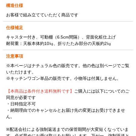
構造仕様
お客様で組み立てていただく商品です
仕様補足
キャスター付き、可動棚（6.5cm間隔）、背面化粧仕上げ
耐荷重：天板本体約10㎏、折りたたみ部分の天板約2㎏
注意事項
※本ページはナチュラル色の販売です。他の色は別ページでご覧
いただけます。
※キッチンワゴン単品の販売です。小物等は付属しません。
【本商品は条件付き送料無料です】
ご購入には以下についてのご
同意が必要です
・日時指定不可
・納期理由でのキャンセルとお届け先の変更はお受けできませ
ん。
※配送会社による強制返送までの保管期間が大変短くなっていま
す。必ず早めにお受け取りをお願いします。万が一、強制返送と