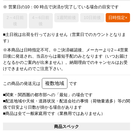
※ 営業日の10：00 時点で決済が完了している場合の目安です
2～4日前
4～6日前
1週間前後
10日前後
日時指定×
後
後
■土日祝は出荷を行っておりません（営業日でのカウントとなりま
す）
※本商品は日時指定不可。※ご決済確認後、メーカーより2～4営業
日後に発送され、当店からは最短手配のみとなります（いつお届け
となるかのご案内が出来ません）。納期理由でのキャンセルはお受
けできませんのでご注意下さい。
複数地域
この商品の発送元は
です
■関東・関西圏の都市部への「最短」の場合です
■配送地域や天候・道路状況・配送会社の事情（荷物量過多）等の関
係で目安より日数が掛かる場合があります
■商品は全て一般家庭用です（業務用ではありません）
商品スペック