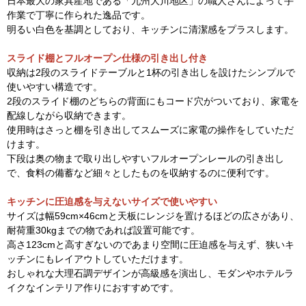
日本最大の家具産地である「九州大川地区」の職人さんによって手
作業で丁寧に作られた逸品です。
明るい白色を基調としており、キッチンに清潔感をプラスします。
スライド棚とフルオープン仕様の引き出し付き
収納は2段のスライドテーブルと1杯の引き出しを設けたシンプルで
使いやすい構造です。
2段のスライド棚のどちらの背面にもコード穴がついており、家電を
配線しながら収納できます。
使用時はさっと棚を引き出してスムーズに家電の操作をしていただ
けます。
下段は奥の物まで取り出しやすいフルオープンレールの引き出し
で、食料の備蓄など細々としたものを収納するのに便利です。
キッチンに圧迫感を与えないサイズで使いやすい
サイズは幅59cm×46cmと天板にレンジを置けるほどの広さがあり、
耐荷重30kgまでの物であれば設置可能です。
高さ123cmと高すぎないのであまり空間に圧迫感を与えず、狭いキ
ッチンにもレイアウトしていただけます。
おしゃれな大理石調デザインが高級感を演出し、モダンやホテルラ
イクなインテリア作りにおすすめです。