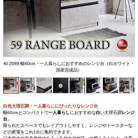
KI-2089 幅60cm・一人暮らしにおすすめのレンジ台（白ホワイト・
国産完成品）
白色大理石調・一人暮らしにぴったりなレンジ台
幅60cmとコンパクトで
一人暮らし
におすすめな
白
い大理石調
レンジ
台
。
限られたスペースでもレイアウトしやすく、レンジやトースターな
どの家電をこれ1台に集約できます。