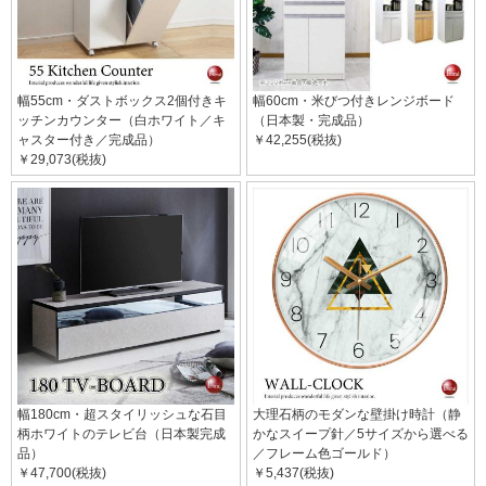
幅55cm・ダストボックス2個付きキ
幅60cm・米びつ付きレンジボード
ッチンカウンター（白ホワイト／キ
（日本製・完成品）
ャスター付き／完成品）
￥42,255(税抜)
￥29,073(税抜)
幅180cm・超スタイリッシュな石目
大理石柄のモダンな壁掛け時計（静
柄ホワイトのテレビ台（日本製完成
かなスイープ針／5サイズから選べる
品）
／フレーム色ゴールド）
￥47,700(税抜)
￥5,437(税抜)