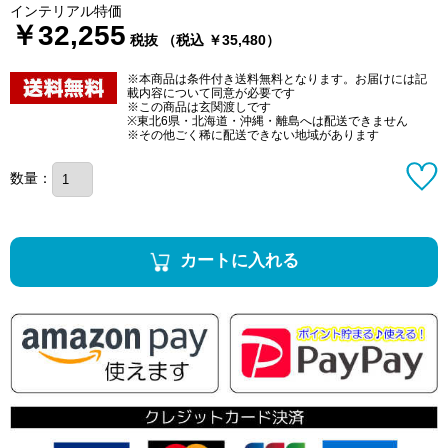
インテリアル特価
￥32,255
税抜 （税込 ￥35,480）
※本商品は条件付き送料無料となります。お届けには記
載内容について同意が必要です
※この商品は玄関渡しです
※東北6県・北海道・沖縄・離島へは配送できません
※その他ごく稀に配送できない地域があります
数量：
カートに入れる