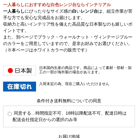
一人暮らしにおすすめな白色レンジ台ならインテリアル
一人暮らし
にぴったりなサイズ感の
白
い
レンジ台
は、組立作業が苦
手な方でも安心な完成品をお届けします。
収納力と高いインテリア性を備えた高品質な日本製なのも嬉しいポ
イントです。
また、別ページでブラック・ウォールナット・ヴィンテージブルー
のカラーをご用意していますので、是非お好みでお選びください。
（※本ページはホワイトカラーの販売です）
日本国内生産の商品です。商品によって素材・部材・加
工の一部が海外製の場合があります。
入荷未定の為、現在ご購入いただけません
条件付き送料無料についての同意
同意する…時間指定不可、18時以降配送不可、配達日時は
配送会社指定日からの選択のみ等
お届け地域