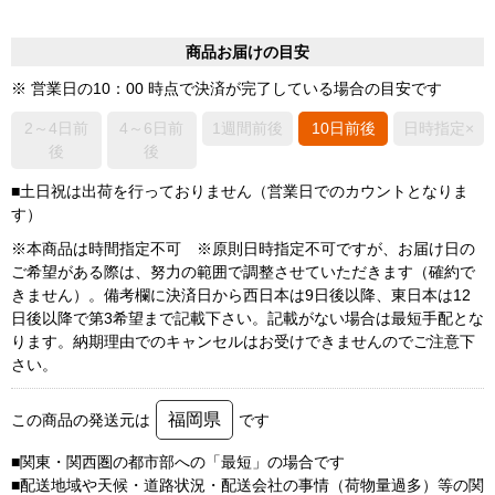
商品お届けの目安
※ 営業日の10：00 時点で決済が完了している場合の目安です
2～4日前
4～6日前
1週間前後
10日前後
日時指定×
後
後
■土日祝は出荷を行っておりません（営業日でのカウントとなりま
す）
※本商品は時間指定不可 ※原則日時指定不可ですが、お届け日の
ご希望がある際は、努力の範囲で調整させていただきます（確約で
きません）。備考欄に決済日から西日本は9日後以降、東日本は12
日後以降で第3希望まで記載下さい。記載がない場合は最短手配とな
ります。納期理由でのキャンセルはお受けできませんのでご注意下
さい。
福岡県
この商品の発送元は
です
■関東・関西圏の都市部への「最短」の場合です
■配送地域や天候・道路状況・配送会社の事情（荷物量過多）等の関