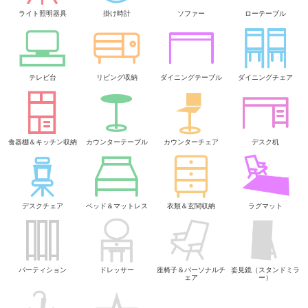
ライト照明器具
掛け時計
ソファー
ローテーブル
テレビ台
リビング収納
ダイニングテーブル
ダイニングチェア
食器棚＆キッチン収納
カウンターテーブル
カウンターチェア
デスク机
デスクチェア
ベッド＆マットレス
衣類＆玄関収納
ラグマット
パーティション
ドレッサー
座椅子＆パーソナルチ
姿見鏡（スタンドミラ
ェア
ー）