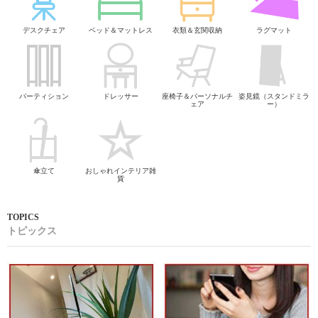
デスクチェア
ベッド＆マットレス
衣類＆玄関収納
ラグマット
パーティション
ドレッサー
座椅子＆パーソナルチ
姿見鏡（スタンドミラ
ェア
ー）
傘立て
おしゃれインテリア雑
貨
トピックス