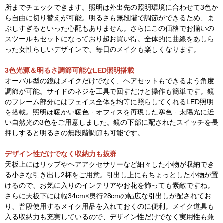
所までチェックできます。照明は外出先の照明環境に合わせて3色か
ら自由に切り替えが可能。明るさも無段階で調節ができるため、ま
ぶしすぎるといった心配もありません。さらにこの価格でお揃いの
スツールもセットになっており超お買い得。全体的に曲線をあしら
った女性らしいデザインで、毎日のメイクも楽しくなります。
3色光源＆明るさ調節可能なLED照明搭載
オーバル型の鏡はメイクだけでなく、ヘアセットもできるよう角度
調節が可能。サイドのネジを工具で回すだけと操作も簡単です。鏡
のフレーム部分にはフェイス全体を均等に照らしてくれるLED照明
を搭載。照明は暖かい暖色・オフィスを再現した寒色・太陽光に近
い自然光の3色をご用意しました。鏡の下部に配されたスイッチを長
押しすると明るさの無段階調節も可能です。
デザイン性だけでなく収納力も抜群
天板上にはリップやヘアアクセサリーなど細々した小物が収納でき
る小さな引き出し2杯をご用意。引出し上にもちょっとした小物が置
けるので、お気に入りのインテリアやお花を飾っても素敵ですね。
さらに天板下には幅34cm×奥行28cmの幅広な引出しが配されてお
り、普段使用するメイク用品を入れておくのに便利。メイク道具も
入る収納力も充実しているので、デザイン性だけでなく実用性も兼