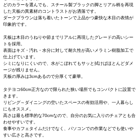
どのカラーを選んでも、スチール製ブラックの脚とリアル柄を再現
した天板の異素材のコントラストがお洒落です。
ダークブラウンは落ち着いたトーンで上品かつ豪快な木目の表情が
印象的です。
天板は木目のうねりや節までリアルに再現したグレードの高いシー
トを採用。
表面はキズ・汚れ・水分に対して耐久性が高いメラミン樹脂加工で
仕上げています。
シミになりにくいので、水がこぼれてもサッと拭けばほとんどダメ
ージが残りません。
天板の厚みは3cmあるので分厚くて豪華。
タテヨコ60cm正方なので限られた狭い場所でもコンパクトに設置で
きます。
リビング～ダイニングの空いたスペースの有効活用や、一人暮らし
にもオススメ。
高さは最も標準的な70cmなので、自分のお気に入りのチェアとも合
わせやすいです。
食事やカフェタイムだけでなく、パソコンでの作業などでも使いや
すい広さと高さです。