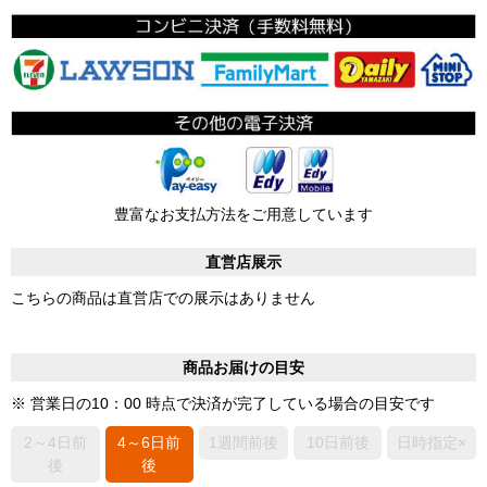
豊富なお支払方法をご用意しています
直営店展示
こちらの商品は直営店での展示はありません
商品お届けの目安
※ 営業日の10：00 時点で決済が完了している場合の目安です
2～4日前
4～6日前
1週間前後
10日前後
日時指定×
後
後