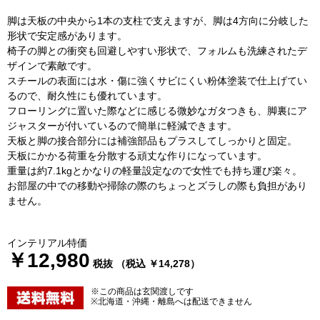
脚は天板の中央から1本の支柱で支えますが、脚は4方向に分岐した
形状で安定感があります。
椅子の脚との衝突も回避しやすい形状で、フォルムも洗練されたデ
ザインで素敵です。
スチールの表面には水・傷に強くサビにくい粉体塗装で仕上げてい
るので、耐久性にも優れています。
フローリングに置いた際などに感じる微妙なガタつきも、脚裏にア
ジャスターが付いているので簡単に軽減できます。
天板と脚の接合部分には補強部品もプラスしてしっかりと固定。
天板にかかる荷重を分散する頑丈な作りになっています。
重量は約7.1kgとかなりの軽量設定なので女性でも持ち運び楽々。
お部屋の中での移動や掃除の際のちょっとズラしの際も負担があり
ません。
インテリアル特価
￥12,980
税抜 （税込 ￥14,278）
※この商品は玄関渡しです
※北海道・沖縄・離島へは配送できません