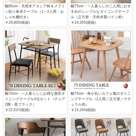
幅85cm・天然木アカシア材＆メラミ
幅75cm・一人暮らしや二人用におす
ン貼り食卓テーブル（1～2人用・お
すめのシンプルなダイニングテーブ
しゃれ棚付き）
ル（正方形・天然木製パイン材）
￥29,800(税抜)
￥24,355(税抜)
幅70cm・一人暮らしにお得な激安ダ
幅75cm・角が丸いカフェ風のダイニ
イニングテーブル3点セット（チェア
ングテーブル（2人用／正方形／ナチ
2脚・黒ブラック）
ュラル色）
￥22,537(税抜)
￥15,264(税抜)