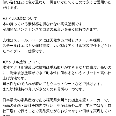
使い込むほどに色が重なり、風合いが出てくるので永くご愛用いた
だけます。
■オイル塗装について
木の持っている素材感を損なわない高級塗料です。
定期的なメンテナンスで自然の風合いを長く維持できます。
支柱はスチール、ベースには天然木カバ材とスチールを採用。
スチールはエポキシ樹脂塗装、カバ材はアクリル塗装で仕上げられ
たハイグレード仕様です。
■アクリル塗装について
水性アクリル塗装は乾燥前は重ね塗りができるなど自由度が高いの
に、乾燥後は塗膜ができて耐水性に優れるというメリットの高い仕
上げ方法です。
耐水性なので汚れが着いてもウエットシートなどで拭けます。
また塗料独特の臭いが少なくのも長所の一つです。
日本最大の家具産地である福岡県大川市に拠点を置くメーカーで、
商品の企画・設計を国内で行い、生産は海外工場（委託ではなく自
社工場）で行うことで高品質ながらお求めやすい価格を実現してい