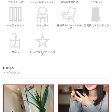
デスクチェア
ベッド＆マットレス
衣類＆玄関収納
ラグマット
パーティション
ドレッサー
座椅子＆パーソナルチ
姿見鏡（スタンドミラ
ェア
ー）
傘立て
おしゃれインテリア雑
貨
トピックス