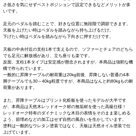
さ低さを気にせずベストポジションで設定できるなどメリットが多
いです。
足元のペダルを踏むことで、好きな位置に無段階で調節できます。
天板を上げたい時はペダルを踏みながら持ち上げるだけ。
下げたい時はペダルを踏みながら下向きに押すだけです。
天板の中央付近の支柱1本で支えるので、ソファーとチェアのどちら
でも足元に解放感があり、立ち座りも楽です。
反面、支柱1本タイプは安定感が懸念されますが、本商品は強靭な機
構で作られています。
一般的に昇降テーブルの耐荷重は20kg前後、昇降しない普通の4本
脚テーブルでも30～40kg程度ですが、本商品はなんと約80kgもの耐
荷重があります。
また、昇降テーブルはプリント化粧板を使ったモデルが大半です
が、本商品は天然木レッドオーク材の無垢材を使った高級仕様！
レッドオーク特有のダイナミックな木目の表情をそのまま楽しめる
よう、節埋めなどの加工はせず自然の風合いを生かしています。
塗料は一般的なウレタン塗装ではなく、天板は天然オイル塗装で仕
上げています。