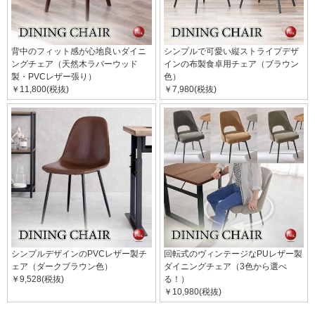
背中のフィット感が心地良いダイニ
シンプルで可愛い縦ストライプデザ
ングチェア（天然木ラバーウッド
インの布製食卓用チェア（ブラウン
製・PVCレザー張り）
色）
￥11,800(税抜)
￥7,980(税抜)
シンプルデザインのPVCレザー製チ
回転式のヴィンテージなPUレザー製
ェア（ダークブラウン色）
ダイニングチェア（3色から選べ
￥9,528(税抜)
る！）
￥10,980(税抜)