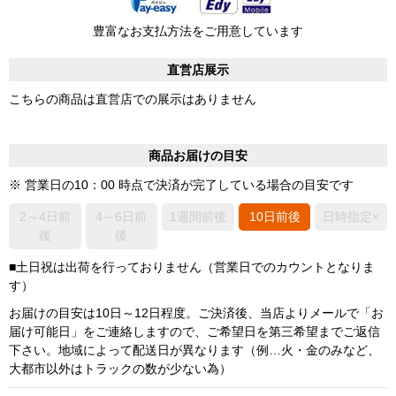
豊富なお支払方法をご用意しています
直営店展示
こちらの商品は直営店での展示はありません
商品お届けの目安
※ 営業日の10：00 時点で決済が完了している場合の目安です
2～4日前
4～6日前
1週間前後
10日前後
日時指定×
後
後
■土日祝は出荷を行っておりません（営業日でのカウントとなりま
す）
お届けの目安は10日～12日程度。ご決済後、当店よりメールで「お
届け可能日」をご連絡しますので、ご希望日を第三希望までご返信
下さい。地域によって配送日が異なります（例…火・金のみなど、
大都市以外はトラックの数が少ない為）