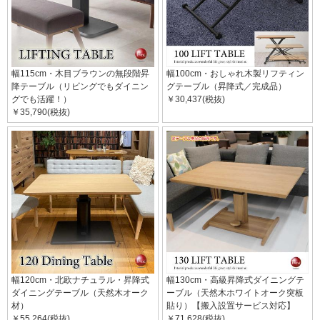
幅115cm・木目ブラウンの無段階昇
幅100cm・おしゃれ木製リフティン
降テーブル（リビングでもダイニン
グテーブル（昇降式／完成品）
グでも活躍！）
￥30,437(税抜)
￥35,790(税抜)
幅120cm・北欧ナチュラル・昇降式
幅130cm・高級昇降式ダイニングテ
ダイニングテーブル（天然木オーク
ーブル（天然木ホワイトオーク突板
材）
貼り）【搬入設置サービス対応】
￥55,264(税抜)
￥71,628(税抜)