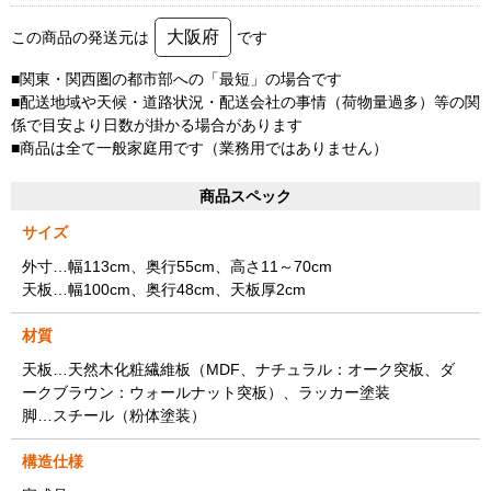
大阪府
この商品の発送元は
です
■関東・関西圏の都市部への「最短」の場合です
■配送地域や天候・道路状況・配送会社の事情（荷物量過多）等の関
係で目安より日数が掛かる場合があります
■商品は全て一般家庭用です（業務用ではありません）
商品スペック
サイズ
外寸…幅113cm、奥行55cm、高さ11～70cm
天板…幅100cm、奥行48cm、天板厚2cm
材質
天板…天然木化粧繊維板（MDF、ナチュラル：オーク突板、ダ
ークブラウン：ウォールナット突板）、ラッカー塗装
脚…スチール（粉体塗装）
構造仕様