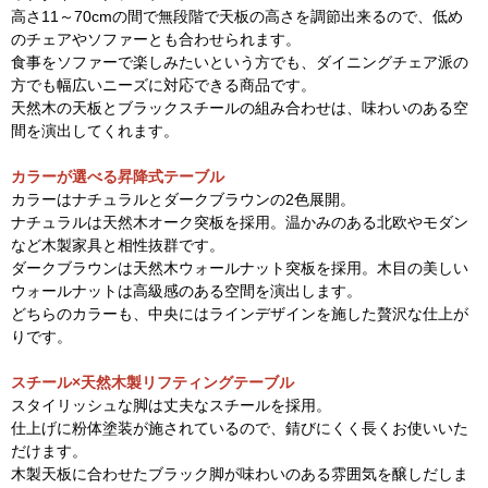
高さ11～70cmの間で無段階で天板の高さを調節出来るので、低め
のチェアやソファーとも合わせられます。
食事をソファーで楽しみたいという方でも、ダイニングチェア派の
方でも幅広いニーズに対応できる商品です。
天然木の天板とブラックスチールの組み合わせは、味わいのある空
間を演出してくれます。
カラーが選べる昇降式テーブル
カラーはナチュラルとダークブラウンの2色展開。
ナチュラルは天然木オーク突板を採用。温かみのある北欧やモダン
など木製家具と相性抜群です。
ダークブラウンは天然木ウォールナット突板を採用。木目の美しい
ウォールナットは高級感のある空間を演出します。
どちらのカラーも、中央にはラインデザインを施した贅沢な仕上が
りです。
スチール×天然木製リフティングテーブル
スタイリッシュな脚は丈夫なスチールを採用。
仕上げに粉体塗装が施されているので、錆びにくく長くお使いいた
だけます。
木製天板に合わせたブラック脚が味わいのある雰囲気を醸しだしま