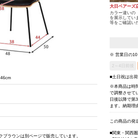
大日ベアーズ
カラー違いの
を展示してい
等をご確認い
※ 営業日の1
2～4日前後
■土日祝は出
46cm
※本商品は時
で調整させて
日後以降で第
ます。納期理
この商品の発
■関東・関西
クブラウンは別ページで販売しています。