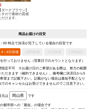
店
【ダークブラウン】
ますので素材の質感
ただけます。
商品お届けの目安
0：00 時点で決済が完了している場合の目安です
4～6日前後
1週間前後
10日前後
日時指定×
荷を行っておりません（営業日でのカウントとなります）
間指定不可 ※お届け日のご希望がある際は、努力の範囲
いただきます（確約できません）。備考欄に決済日から5
3希望まで記載下さい。記載がない場合は最短手配となり
由でのキャンセルはお受けできませんのでご注意下さい。
岡山県
送元は
です
圏の都市部への「最短」の場合です