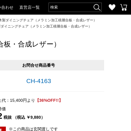
い合わせ
直営店一覧
木製ダイニングチェア（メラミン加工積層合板・合成レザー）
製ダイニングチェア（メラミン加工積層合板・合成レザー）
合板・合成レザー）
お問合せ商品番号
CH-4163
代：15,400円より
【36%OFF!!】
特価
2
税抜 （税込 ￥9,880）
※この商品は玄関渡しです