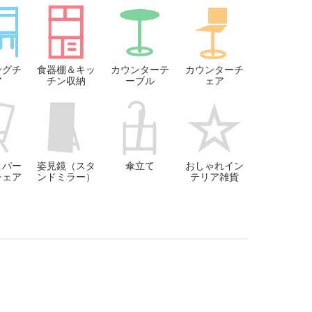
ングチ
食器棚＆キッ
カウンターテ
カウンターチ
ア
チン収納
ーブル
ェア
＆パー
姿見鏡（スタ
傘立て
おしゃれイン
チェア
ンドミラー）
テリア雑貨