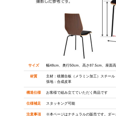
サイズ
幅48cm、奥行50cm、高さ87.5cm、座面高
材質
主材：積層合板（メラミン加工）スチール
張地：合成皮革
構造仕様
お客様で組み立てていただく商品です
仕様補足
スタッキング可能
注意事項
※本ページはナチュラルの販売です。ダー