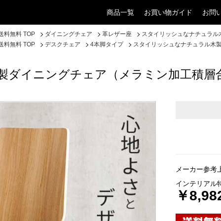
商品一覧
お買い物ガイド
お問
料無料 TOP
ダイニングチェア
革レザー座
スタイリッシュなナチュラル
料無料 TOP
デスクチェア
4本脚タイプ
スタイリッシュなナチュラル木
製ダイニングチェア（メラミン加工積層
メーカー参考上
インテリアル
￥8,98