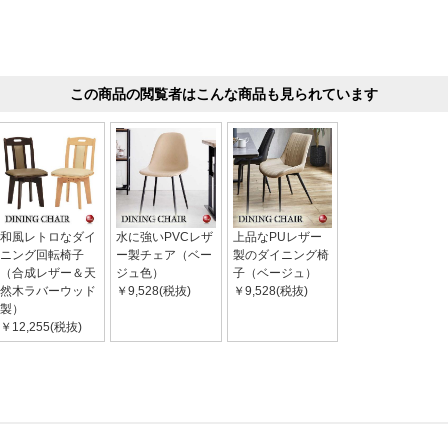
この商品の閲覧者はこんな商品も見られています
和風レトロなダイ
水に強いPVCレザ
上品なPUレザー
ニング回転椅子
ー製チェア（ベー
製のダイニング椅
（合成レザー＆天
ジュ色）
子（ベージュ）
然木ラバーウッド
￥9,528(税抜)
￥9,528(税抜)
製）
￥12,255(税抜)