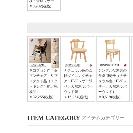
板・合成レザー）
￥8,982(税抜)
ヤコブセン作「セ
ナチュラル色の回
シンプルな木製の
ブンチェア」リプ
転ダイニングチェ
食卓用椅子（ナチ
ロダクト品（スタ
ア（PVCレザー張
ュラル色／PVCレ
ッキング可能／完
り／天然木ラバー
ザー／天然木ラバ
成品）
ウッド製）
ーウッド）
￥32,255(税抜)
￥15,264(税抜)
￥8,619(税抜)
アイテムカテゴリー