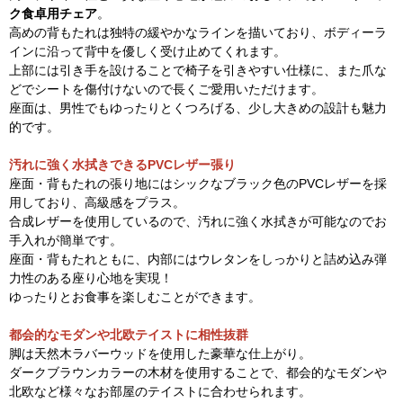
ク食卓用チェア
。
高めの背もたれは独特の緩やかなラインを描いており、ボディーラ
インに沿って背中を優しく受け止めてくれます。
上部には引き手を設けることで椅子を引きやすい仕様に、また爪な
どでシートを傷付けないので長くご愛用いただけます。
座面は、男性でもゆったりとくつろげる、少し大きめの設計も魅力
的です。
汚れに強く水拭きできるPVCレザー張り
座面・背もたれの張り地にはシックなブラック色のPVCレザーを採
用しており、高級感をプラス。
合成レザーを使用しているので、汚れに強く水拭きが可能なのでお
手入れが簡単です。
座面・背もたれともに、内部にはウレタンをしっかりと詰め込み弾
力性のある座り心地を実現！
ゆったりとお食事を楽しむことができます。
都会的なモダンや北欧テイストに相性抜群
脚は天然木ラバーウッドを使用した豪華な仕上がり。
ダークブラウンカラーの木材を使用することで、都会的なモダンや
北欧など様々なお部屋のテイストに合わせられます。