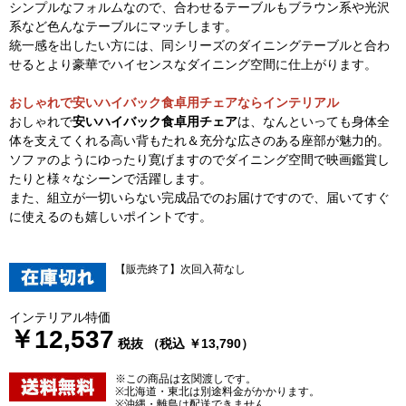
シンプルなフォルムなので、合わせるテーブルもブラウン系や光沢
系など色んなテーブルにマッチします。
統一感を出したい方には、同シリーズのダイニングテーブルと合わ
せるとより豪華でハイセンスなダイニング空間に仕上がります。
おしゃれで安いハイバック食卓用チェアならインテリアル
おしゃれで
安いハイバック食卓用チェア
は、なんといっても身体全
体を支えてくれる高い背もたれ＆充分な広さのある座部が魅力的。
ソファのようにゆったり寛げますのでダイニング空間で映画鑑賞し
たりと様々なシーンで活躍します。
また、組立が一切いらない完成品でのお届けですので、届いてすぐ
に使えるのも嬉しいポイントです。
【販売終了】次回入荷なし
インテリアル特価
￥12,537
税抜 （税込 ￥13,790）
※この商品は玄関渡しです。
※北海道・東北は別途料金がかかります。
※沖縄・離島は配送できません。