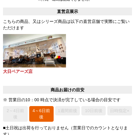
直営店展示
こちらの商品、又はシリーズ商品は以下の直営店舗で実際にご覧い
ただけます
大日ベアーズ店
商品お届けの目安
※ 営業日の10：00 時点で決済が完了している場合の目安です
2～4日前
4～6日前
1週間前後
10日前後
日時指定×
後
後
■土日祝は出荷を行っておりません（営業日でのカウントとなりま
す）