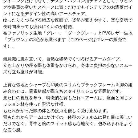
ダイニングだけでなく、デスク・パソコン用チェアとして、リビン
グや書斎の空いたスペースに置くだけでもインテリアのお洒落ポイ
ントになるデザイン性の高いアームチェア。
ゆったりくつろげる幅広な座面で、姿勢が変えやすく、楽な姿勢で
長時間座っても疲れにくいのが特徴。
布ファブリック生地「グレー」「ダークグレー」とPVCレザー生地
「ブラウン」の3色から選べます（このページはグレーの販売で
す）。
無意識に腕を置いて、自然な姿勢でくつろげるアームタイプ。
立ち上がりや座る際も体重をかけられ、身体に負担の少ないスムー
ズな立ち座りが可能。
上質な張地とシャープな印象のスリムなブラックフレーム＆脚の組
み合わせは、異素材感が際立ちスタイリッシュな雰囲気です。
見た目の視線を奪う、特徴的な背もたれ～アームは、座面と同じク
ッション材を使った贅沢な仕様。
もたれかかった際の体との接点を優しく受け止めます。
背もたれからアームにかけての一体型のフォルムは見た目に美しい
だけでなく、背中と腕のフィット感も心地良く、包み込まれるよう
な安心感。