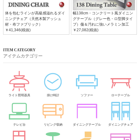
体を包むラインが高級感溢れるダイ
幅138cm・コンクリート風ダイニン
ニングチェア（天然木製アッシュ
グテーブル（グレー色・ロ型脚タイ
材・布ファブリック）
プ）傷＆汚れに強いメラミン加工
￥41,346(税抜)
￥27,082(税抜)
アイテムカテゴリー
ライト照明器具
掛け時計
ソファー
ローテーブル
テレビ台
リビング収納
ダイニングテーブル
ダイニングチェア