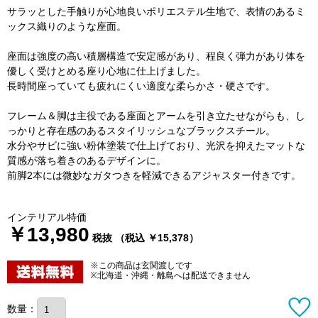
サラッとした手触りが心地良いポリエステル生地で、表情のあるミ
ックス織りのような座面。
座面は強度の高い積層構造で安定感があり、程良く弾力があり体を
優しく受けとめる座り心地に仕上げました。
長時間座っていても疲れにくい適度な柔らかさ・硬さです。
フレーム＆脚は主役である座面とアームを引き立たせながらも、し
っかりと存在感のあるスタイリッシュなブラックスチール。
水分やサビに強い粉体塗装で仕上げており、光沢を抑えたマットな
質感が落ち着きのあるデザインに。
前脚2本には微妙なガタつきを軽減できるアジャスター付きです。
インテリアル特価
￥13,980
税抜 （税込 ￥15,378）
※この商品は玄関渡しです
※北海道・沖縄・離島へは配送できません
数量：